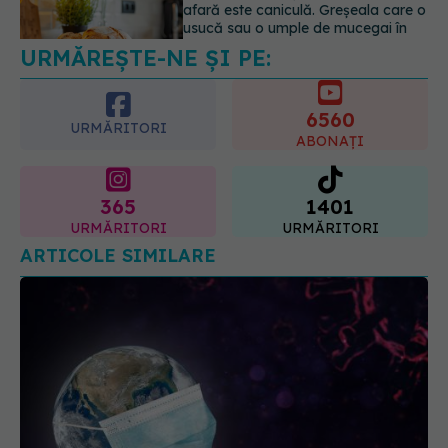
URMĂREȘTE-NE ȘI PE:
Adevărul despre tratamentul cu
doze mari de Vitamina D în cancerul
colorectal
6560
06.08.2026, 08:06
URMĂRITORI
ABONAȚI
365
1401
URMĂRITORI
URMĂRITORI
ARTICOLE SIMILARE