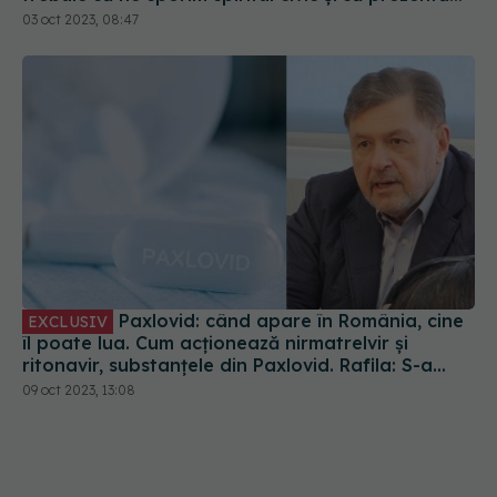
Paxlovid: când apare în România, cine
EXCLUSIV
îl poate lua. Cum acționează nirmatrelvir și
ritonavir, substanțele din Paxlovid. Rafila: S-a
semnat contractul. Va fi disponibil la
09 oct 2023, 13:08
recomandarea medicului