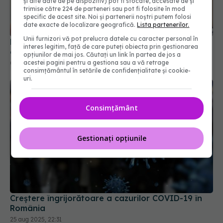
și alte date de pe dispozitiv) pot fi stocate, accesate de și
trimise către 224 de parteneri sau pot fi folosite în mod
De ce persistă pierderea gustului după COVID
specific de acest site. Noi și partenerii noștri putem folosi
chiar și după mult timp?
date exacte de localizare geografică.
Lista partenerilor.
05 mar 2026, 10:47
Unii furnizori vă pot prelucra datele cu caracter personal în
interes legitim, față de care puteți obiecta prin gestionarea
opțiunilor de mai jos. Căutați un link în partea de jos a
acestei pagini pentru a gestiona sau a vă retrage
consimțământul în setările de confidențialitate și cookie-
uri.
Consimțământ
Gestionați opțiunile
Creștere îngrijorătoare a cazurilor COVID-19 în
România
25 aug 2025, 22:31