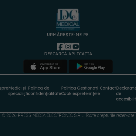
URMĂREȘTE-NE PE:
DESCARCĂ APLICAȚIA
spre
Medici și
Politica de
Politica
Gestionați
Contact
Declarați
specialiști
confidențialitate
Cookies
preferințele
de
accesibili
© 2026 PRESS MEDIA ELECTRONIC S.R.L. Toate drepturile rezervate