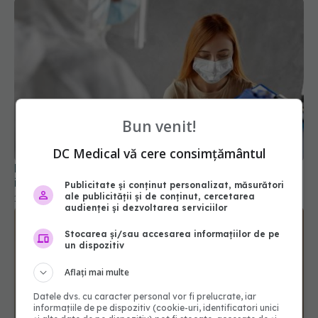
Bun venit!
Long-COVID, subdiagnosticat. Simptomele
infecției pe termen lung, ignorate
DC Medical vă cere consimțământul
18 aug 2024, 13:32
Publicitate și conținut personalizat, măsurători
ale publicității și de conținut, cercetarea
audienței și dezvoltarea serviciilor
Stocarea și/sau accesarea informațiilor de pe
un dispozitiv
Aflați mai multe
Datele dvs. cu caracter personal vor fi prelucrate, iar
informațiile de pe dispozitiv (cookie-uri, identificatori unici