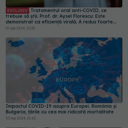
demonstrat ca eficiență virală. A redus foarte
mult riscul de spitalizare
15 sep 2024, 22:33
Impactul COVID-19 asupra Europei. România și
Bulgaria, țările cu cea mai ridicată mortalitate
03 sep 2024, 15:42