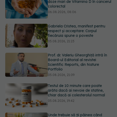
Gabriela Cristea, manifest pentru
respect și acceptare: Corpul
fiecăruia spune o poveste
05.08.2026, 21:23
Prof. dr. Valeriu Gheorghiță intră în
Board-ul Editorial al revistei
Scientific Reports, din Nature
Portfolio
05.08.2026, 21:09
Testul de 10 minute care poate
arăta dacă ai nevoie de statine,
chiar dacă ai colesterolul normal
05.08.2026, 19:42
Unde trebuie să ții pâinea când
afară este caniculă. Greșeala care o
usucă sau o umple de mucegai în
doar câteva zile
05.08.2026, 18:33