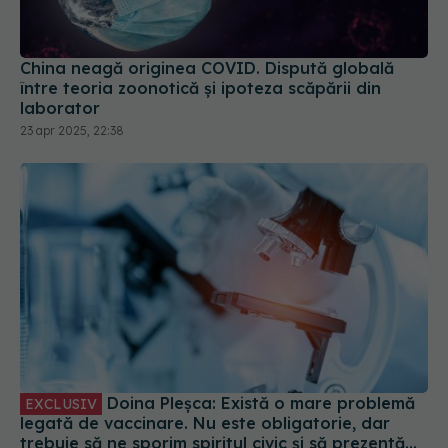
China neagă originea COVID. Dispută globală
între teoria zoonotică și ipoteza scăpării din
laborator
23 apr 2025, 22:38
Doina Pleșca: Există o mare problemă
EXCLUSIV
legată de vaccinare. Nu este obligatorie, dar
trebuie să ne sporim spiritul civic și să prezentăm
corect minusurile și plusurile fiecărui vaccin
03 oct 2023, 08:47