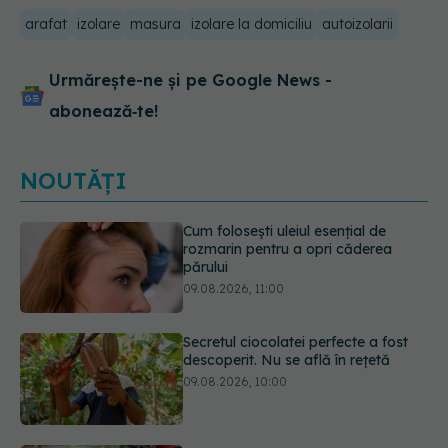
arafat
izolare
masura
izolare la domiciliu
autoizolarii
Urmărește-ne și pe Google News -
abonează‑te!
NOUTĂȚI
Secretul ciocolatei perfecte a fost
descoperit. Nu se află în rețetă
09.08.2026, 10:00
Plasticul pe care îl folosim zilnic,
legat de ficatul gras. Ce au
descoperit cercetătorii
09.08.2026, 09:47