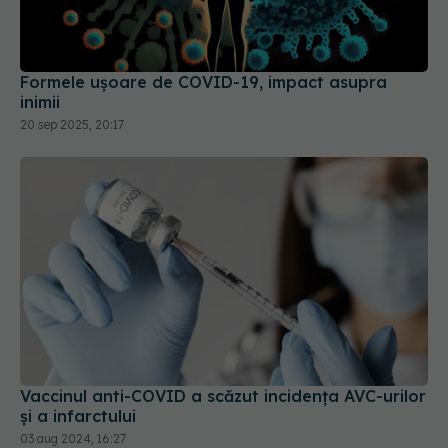
inimii
20 sep 2025, 20:17
Vaccinul anti-COVID a scăzut incidența AVC-urilor
și a infarctului
03 aug 2024, 16:27