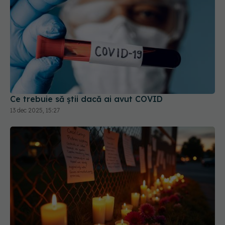
Ce trebuie să știi dacă ai avut COVID
13 dec 2025, 15:27
Câți oameni au murit, de fapt, de COVID?
Adevărul nespus despre numărul real al deceselor