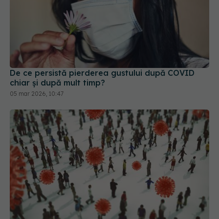
De ce persistă pierderea gustului după COVID
chiar și după mult timp?
05 mar 2026, 10:47
Creștere semnificativă a cazurilor noi de COVID-
19
04 iun 2025, 18:29