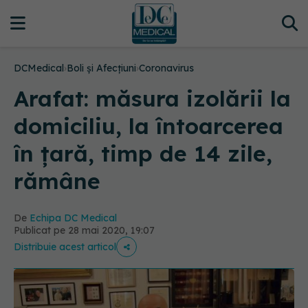
DCMedical
›
Boli și Afecțiuni
›
Coronavirus
Arafat: măsura izolării la
domiciliu, la întoarcerea
în țară, timp de 14 zile,
rămâne
De
Echipa DC Medical
Publicat pe 28 mai 2020, 19:07
Distribuie acest articol