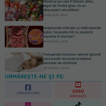
Simptomele infecției cu Helicobacter
pylori. Se poate trăi cu această
bacterie în stomac?
09.08.2026, 09:00
Transpirații nocturne: semnul ignorat
care poate ascunde probleme
serioase de sănătate
08.08.2026, 20:00
URMĂREȘTE-NE ȘI PE:
Cum folosești uleiul esențial de
rozmarin pentru a opri căderea
părului
6560
09.08.2026, 11:00
URMĂRITORI
ABONAȚI
365
1401
URMĂRITORI
URMĂRITORI
ARTICOLE SIMILARE