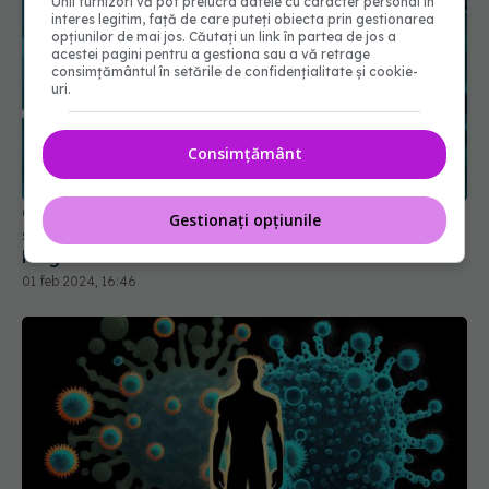
Unii furnizori vă pot prelucra datele cu caracter personal în
interes legitim, față de care puteți obiecta prin gestionarea
opțiunilor de mai jos. Căutați un link în partea de jos a
acestei pagini pentru a gestiona sau a vă retrage
consimțământul în setările de confidențialitate și cookie-
uri.
COVID, efecte devastatoare. Leziuni severe,
silențioase cu efecte îngrijorătoare pe termen
Consimțământ
lung
01 feb 2024, 16:46
Gestionați opțiunile
Formele ușoare de COVID-19, impact asupra