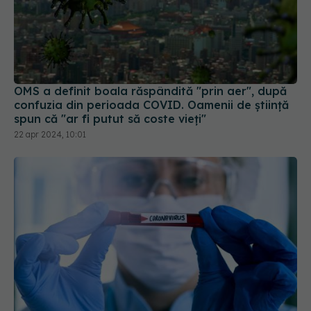
OMS a definit boala răspândită "prin aer", după
confuzia din perioada COVID. Oamenii de știință
spun că "ar fi putut să coste vieți"
22 apr 2024, 10:01
Ce au găsit cercetătorii în sângele pacienților
după COVID. Ce se întâmplă cu fierul din sânge
11 mar 2026, 12:46