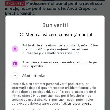
Bun venit!
DC Medical vă cere consimțământul
Publicitate și conținut personalizat, măsurători
ale publicității și de conținut, cercetarea
audienței și dezvoltarea serviciilor
COVID-19, în creștere. Jurma: Creștere de cel
Stocarea și/sau accesarea informațiilor de pe
puțin 300% a cazurilor noi și a deceselor
un dispozitiv
31 aug 2025, 22:37
Aflați mai multe
Datele dvs. cu caracter personal vor fi prelucrate, iar
informațiile de pe dispozitiv (cookie-uri, identificatori unici
și alte date de pe dispozitiv) pot fi stocate, accesate de și
trimise către 224 de parteneri sau pot fi folosite în mod
specific de acest site. Noi și partenerii noștri putem folosi
date exacte de localizare geografică.
Lista partenerilor.