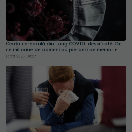
Ceața cerebrală din Long COVID, descifrată. De
ce milioane de oameni au pierderi de memorie
13 oct 2025, 08:27
Medicamentul banal pentru răceli sau
EXCLUSIV
infecții, nociv pentru sănătate. Anca Crupariu:
Efect dramatic
21 noi 2023, 18:11