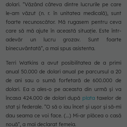
dolari. ”Văzând câteva dintre lucrurile pe care
le-am văzut (n. r. în unitatea medicală), sunt
foarte recunoscător. Mă rugasem pentru ceva
care să mă ajute în această situație. Este într-
adevăr un lucru grozav. Sunt foarte
binecuvântată”, a mai spus asistenta.
Terri Watkins a avut posibilitatea de a primi
anual 50.000 de dolari anual pe parcursul a 20
de ani sau o sumă forfetară de 600.000 de
dolari. Ea a ales-o pe aceasta din urmă și va
încasa 424.000 de dolari după
plata
taxelor de
stat și federale. ”O să o iau încet și ușor și să-mi
dau seama ce voi face. (...) Mi-ar plăcea o casă
nouă”, a mai declarat femeia.