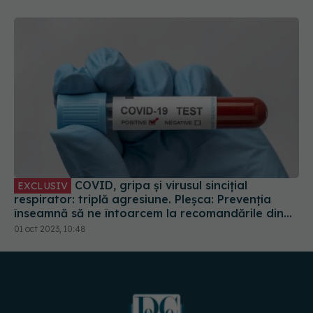
COVID, gripa și virusul sincițial
EXCLUSIV
respirator: triplă agresiune. Pleșca: Prevenția
înseamnă să ne întoarcem la recomandările din
timpul pandemiei!
01 oct 2023, 10:48