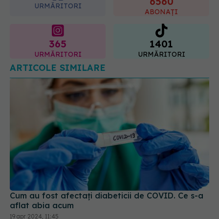
6560
URMĂRITORI
ABONAȚI
365
1401
URMĂRITORI
URMĂRITORI
ARTICOLE SIMILARE
Cum au fost afectați diabeticii de COVID. Ce s-a
aflat abia acum
19 apr 2024, 11:45