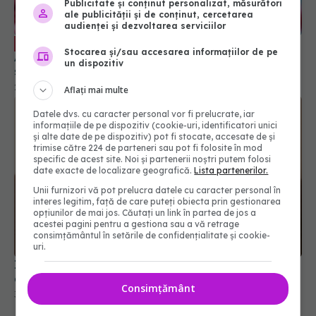
Publicitate și conținut personalizat, măsurători
ale publicității și de conținut, cercetarea
audienței și dezvoltarea serviciilor
COVID, infecție bianuală. Dr. Simin
EXCLUSIV
Stocarea și/sau accesarea informațiilor de pe
Aysel Florescu: Vom avea de două ori pe an. În
un dispozitiv
sezonul rece, concomitent cu gripa
29 aug 2024, 19:13
Aflați mai multe
Datele dvs. cu caracter personal vor fi prelucrate, iar
informațiile de pe dispozitiv (cookie-uri, identificatori unici
și alte date de pe dispozitiv) pot fi stocate, accesate de și
trimise către 224 de parteneri sau pot fi folosite în mod
specific de acest site. Noi și partenerii noștri putem folosi
date exacte de localizare geografică.
Lista partenerilor.
Unii furnizori vă pot prelucra datele cu caracter personal în
interes legitim, față de care puteți obiecta prin gestionarea
opțiunilor de mai jos. Căutați un link în partea de jos a
acestei pagini pentru a gestiona sau a vă retrage
consimțământul în setările de confidențialitate și cookie-
uri.
Infecția cu COVID în sarcină, legată de risc dublu
de autism la bebeluși
Consimțământ
31 oct 2025, 19:27