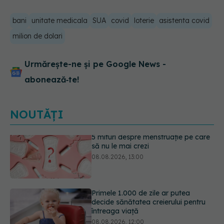
bani
unitate medicala
SUA
covid
loterie
asistenta covid
milion de dolari
Urmărește-ne și pe Google News -
abonează‑te!
NOUTĂȚI
Primele 1.000 de zile ar putea
decide sănătatea creierului pentru
întreaga viață
08.08.2026, 12:00
Analiza de sânge AST (SGOT): ce
înseamnă rezultatele și când sunt un
semnal de alarmă