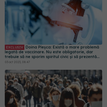
Doina Pleșca: Există o mare problemă
EXCLUSIV
legată de vaccinare. Nu este obligatorie, dar
trebuie să ne sporim spiritul civic și să prezentăm
corect minusurile și plusurile fiecărui vaccin
03 oct 2023, 08:47