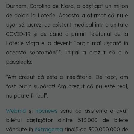
Durham, Carolina de Nord, a câștigat un milion
de dolari la Loterie. Aceasta a afirmat că nu e
ușor să lucrezi ca asistent medical într-o unitate
COVID-19 și de când a primit telefonul de la
Loterie viața ei a devenit ”puțin mai ușoară în
această săptămână”. Inițial a crezut că e o
păcăleală:
”Am crezut că este o înșelătorie. De fapt, am
fost puțin supărat! Am crezut că nu este real,
nu poate fi real”.
Webmd
și
nbcnews
scriu că asistenta a avut
biletul câștigător dintre 513.000 de bilete
vândute în
extragerea
finală de 300.000.000 de