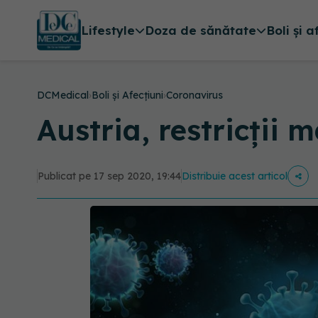
Lifestyle
Doza de sănătate
Boli și a
DCMedical
›
Boli și Afecțiuni
›
Coronavirus
Austria, restricții 
Publicat pe 17 sep 2020, 19:44
Distribuie acest articol