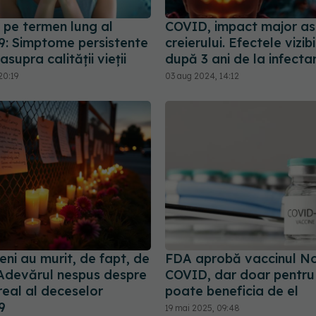
 pe termen lung al
COVID, impact major a
: Simptome persistente
creierului. Efectele vizibi
asupra calității vieții
după 3 ani de la infecta
20:19
03 aug 2024, 14:12
ni au murit, de fapt, de
FDA aprobă vaccinul N
devărul nespus despre
COVID, dar doar pentru u
real al deceselor
poate beneficia de el
9
19 mai 2025, 09:48