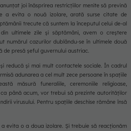
nunţat joi înăsprirea restricţiilor menite să prevină
 a evita o nouă izolare, arată surse citate de
ptămânii trecute că suntem la începutul celui de-al
 din ultimele zile şi săptămâni, avem o creştere
ut numărul cazurilor dublându-se în ultimele două
ă de presă şeful guvernului austriac.
-şi reducă şi mai mult contactele sociale. În cadrul
permisă adunarea a cel mult zece persoane în spaţiile
stă măsură funeraliile, ceremoniile religioase,
el ca până acum, vor trebui să prezinte autorităţilor
dirii virusului. Pentru spaţiile deschise rămâne însă
 evita o a doua izolare. Şi trebuie să reacţionăm