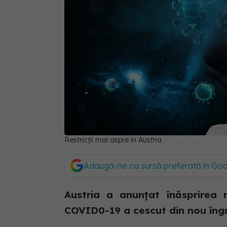
Restricții mai aspre în Austria
Adaugă-ne ca sursă preferată în Go
Austria a anunțat înăsprirea re
COVID0-19 a cescut din nou îngri