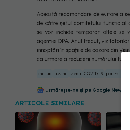
Această recomandare de evitare a sejur
de către şeful comitetului turistic al 
se vor închide temporar, altele se 
agenţiei DPA. Anul trecut, vizitatorilo
înnoptări în spaţiile de cazare din Vie
ca urmare a reducerii numărului turişti
masuri
austria
viena
COVID 19
panemie
Urmărește-ne și pe Google News - 
ARTICOLE SIMILARE