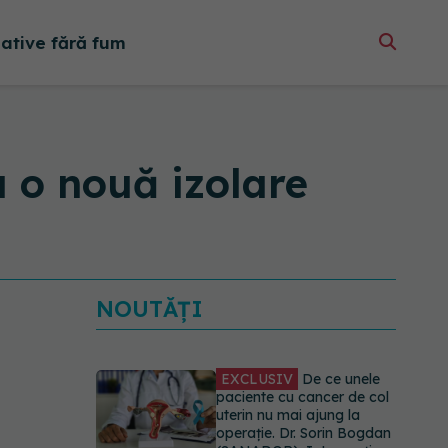
native fără fum
a o nouă izolare
NOUTĂȚI
EXCLUSIV
De ce unele
paciente cu cancer de col
uterin nu mai ajung la
operație. Dr. Sorin Bogdan