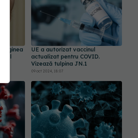
 originea
UE a autorizat vaccinul
 și-l
actualizat pentru COVID.
Vizează tulpina JN.1
09 oct 2024, 18:07