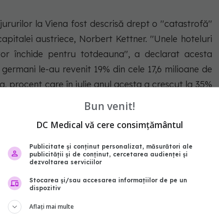
urilor la Viena fost descrisă drept o ''catastrofă''
capitalei austriece, Norbert Kettner. ''Unele hoteluri
vor închide pentru totdeauna'', a declarat acesta
r germani le-au revenit 19% din cele 17,6 milioane de
na, procent care în iulie anul acesta a crescut la 35%
lor veniţi din alte ţări în contextul pandemiei.
Bun venit!
DC Medical vă cere consimțământul
Publicitate și conținut personalizat, măsurători ale
abonează‑te!
publicității și de conținut, cercetarea audienței și
dezvoltarea serviciilor
Stocarea și/sau accesarea informațiilor de pe un
dispozitiv
Aflați mai multe