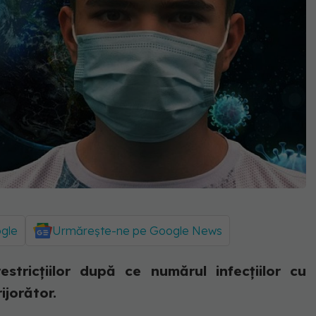
ogle
Urmărește-ne pe Google News
stricțiilor după ce numărul infecțiilor cu
jorător.