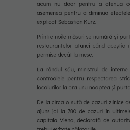
acum nu doar pentru a atenua cons
asemenea pentru a diminua efectele 
explicat Sebastian Kurz.
Printre noile măsuri se numără şi purta
restaurantelor atunci când aceştia n
permise decât la mese.
La rândul său, ministrul de intern
controalele pentru respectarea stric
localurilor la ora unu noaptea şi purta
De la circa o sută de cazuri zilnice d
ajuns joi la 780 de cazuri în ultime
capitala Viena, declarată de autorit
trebui evitate călătoriile.