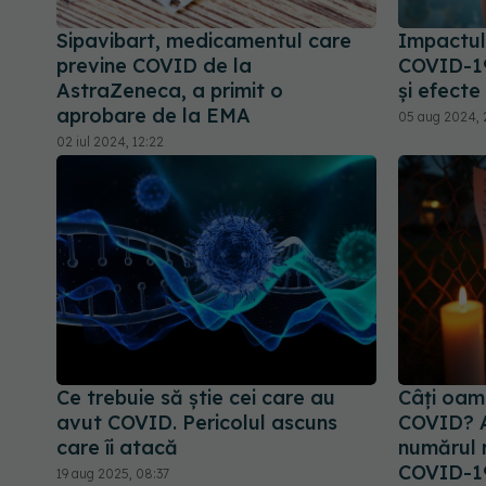
Sipavibart, medicamentul care
Impactul
previne COVID de la
COVID-19
AstraZeneca, a primit o
și efecte 
aprobare de la EMA
05 aug 2024, 
02 iul 2024, 12:22
Ce trebuie să știe cei care au
Câți oame
avut COVID. Pericolul ascuns
COVID? A
care îi atacă
numărul 
COVID-1
19 aug 2025, 08:37