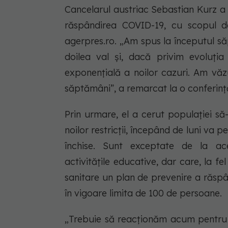
Cancelarul austriac Sebastian Kurz a a
răspândirea COVID-19, cu scopul de
agerpres.ro. „Am spus la începutul să
doilea val şi, dacă privim evoluţia
exponenţială a noilor cazuri. Am văz
săptămâni”, a remarcat la o conferinţ
Prin urmare, el a cerut populaţiei să
noilor restricţii, începând de luni va 
închise. Sunt exceptate de la acea
activităţile educative, dar care, la f
sanitare un plan de prevenire a răspân
în vigoare limita de 100 de persoane.
„Trebuie să reacţionăm acum pentru a