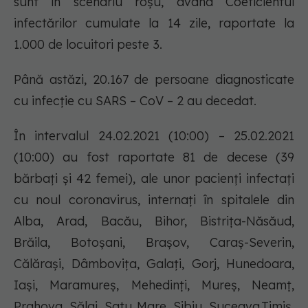
sunt în scenariu roșu, având Coeficientul
infectărilor cumulate la 14 zile, raportate la
1.000 de locuitori peste 3.
Până astăzi, 20.167 de persoane diagnosticate
cu infecție cu SARS – CoV – 2 au decedat.
În intervalul 24.02.2021 (10:00) – 25.02.2021
(10:00) au fost raportate 81 de decese (39
bărbați și 42 femei), ale unor pacienți infectați
cu noul coronavirus, internați în spitalele din
Alba, Arad, Bacău, Bihor, Bistrița-Năsăud,
Brăila, Botoșani, Brașov, Caraș-Severin,
Călărași, Dâmbovița, Galați, Gorj, Hunedoara,
Iași, Maramureș, Mehedinți, Mureș, Neamț,
Prahova, Sălaj, Satu Mare, Sibiu, Suceava,Timiș,