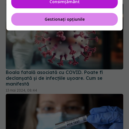
Consimțământ
Gestionați opțiunile
Boala fatală asociată cu COVID. Poate fi
declanșată și de infecțiile ușoare. Cum se
manifestă
13 mai 2024, 08:44