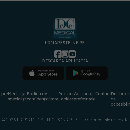
URMĂREȘTE-NE PE:
DESCARCĂ APLICAȚIA
spre
Medici și
Politica de
Politica
Gestionați
Contact
Declarați
specialiști
confidențialitate
Cookies
preferințele
de
accesibili
© 2026 PRESS MEDIA ELECTRONIC S.R.L. Toate drepturile rezervate