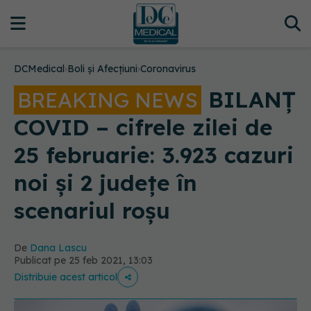
DCMedical
›
Boli și Afecțiuni
›
Coronavirus
BILANȚ
BREAKING NEWS
COVID – cifrele zilei de
25 februarie: 3.923 cazuri
noi și 2 județe în
scenariul roșu
De
Dana Lascu
Publicat pe 25 feb 2021, 13:03
Distribuie acest articol