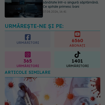
Ce spune culoarea ta preferată
despre vârsta pe care o ai. Care
este "codul cromatic" al generațiilor
07.08.2026, 21:29
URMĂREȘTE-NE ȘI PE:
6560
URMĂRITORI
ABONAȚI
365
1401
URMĂRITORI
URMĂRITORI
ARTICOLE SIMILARE