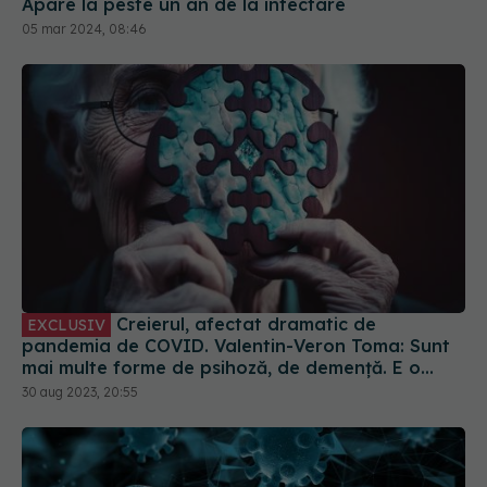
Apare la peste un an de la infectare
05 mar 2024, 08:46
Creierul, afectat dramatic de
EXCLUSIV
pandemia de COVID. Valentin-Veron Toma: Sunt
mai multe forme de psihoză, de demență. E o
accelerare a unor fenomene care păreau să fie
30 aug 2023, 20:55
într-un ritm mai lent