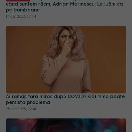
când suntem răciți. Adrian Marinescu: Le luăm ca
pe bomboane
14 dec 2023, 15:44
Ai rămas fără miros după COVID? Cât timp poate
persista problema
25 sep 2025, 22:40