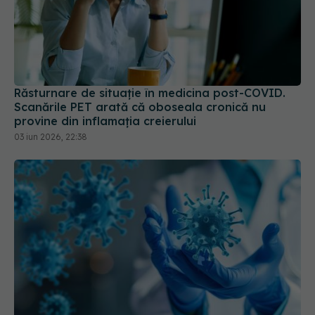
Răsturnare de situație în medicina post-COVID.
Scanările PET arată că oboseala cronică nu
provine din inflamația creierului
03 iun 2026, 22:38
COVID, impact pe termen lung asupra sistemului
imunitar. Schimbările sunt semnificative
04 aug 2024, 11:26