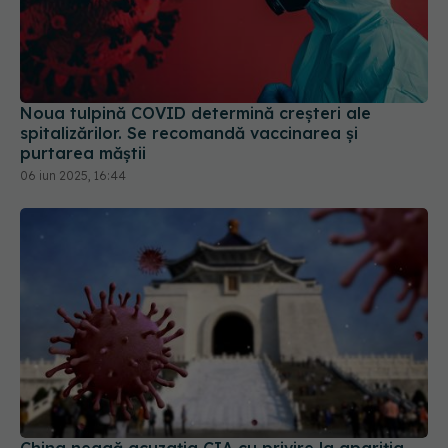
Noua tulpină COVID determină creșteri ale
spitalizărilor. Se recomandă vaccinarea și
purtarea măștii
06 iun 2025, 16:44
China neagă acuzația CIA cu privire la apariția
COVID din laborator: E extrem de puţin probabil
să fi existat o scurgere din laborator
27 ian 2025, 11:53