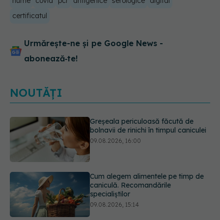
nume
covid
pcr
antigenice
serologice
digital
certificatul
Urmărește-ne și pe Google News -
abonează‑te!
NOUTĂȚI
Cum alegem alimentele pe timp de
caniculă. Recomandările
specialiștilor
09.08.2026, 15:14
Adevărul despre diabetul de tip 2:
ce greșeli fac majoritatea oamenilor.
5 mituri demontate de medici
09.08.2026, 15:00