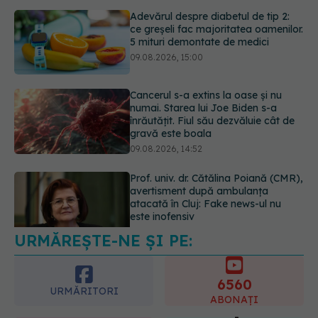
Cancerul s-a extins la oase și nu
numai. Starea lui Joe Biden s-a
înrăutățit. Fiul său dezvăluie cât de
gravă este boala
09.08.2026, 14:52
Prof. univ. dr. Cătălina Poiană (CMR),
avertisment după ambulanța
atacată în Cluj: Fake news-ul nu
este inofensiv
09.08.2026, 14:05
URMĂREȘTE-NE ȘI PE:
Greșeala periculoasă făcută de
bolnavii de rinichi în timpul caniculei
09.08.2026, 16:00
6560
URMĂRITORI
ABONAȚI
365
1401
URMĂRITORI
URMĂRITORI