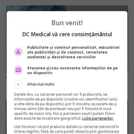
Bun venit!
DC Medical vă cere consimțământul
Publicitate și conținut personalizat, măsurători
ale publicității și de conținut, cercetarea
FDA amână o decizie cheie privind un vaccin anti-
audienței și dezvoltarea serviciilor
COVID-19
07 apr 2025, 14:45
Stocarea și/sau accesarea informațiilor de pe
un dispozitiv
Aflați mai multe
Datele dvs. cu caracter personal vor fi prelucrate, iar
informațiile de pe dispozitiv (cookie-uri, identificatori unici
și alte date de pe dispozitiv) pot fi stocate, accesate de și
trimise către 224 de parteneri sau pot fi folosite în mod
specific de acest site. Noi și partenerii noștri putem folosi
date exacte de localizare geografică.
Lista partenerilor.
Unii furnizori vă pot prelucra datele cu caracter personal în
interes legitim, față de care puteți obiecta prin gestionarea