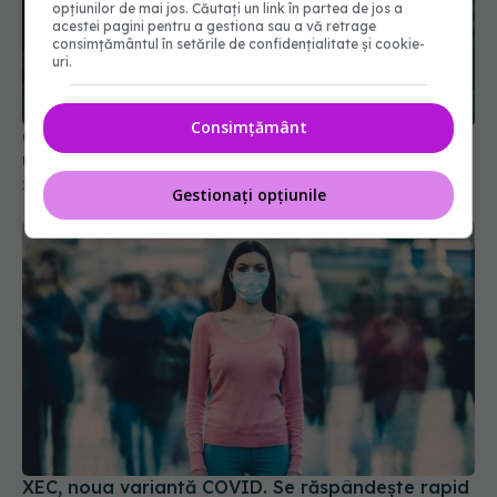
opțiunilor de mai jos. Căutați un link în partea de jos a
acestei pagini pentru a gestiona sau a vă retrage
consimțământul în setările de confidențialitate și cookie-
Greșeala teribilă din pandemia de COVID care a
uri.
ucis zeci de mii de oameni
21 noi 2025, 18:08
Consimțământ
Gestionați opțiunile
XEC, noua variantă COVID. Se răspândește rapid
16 sep 2024, 08:42