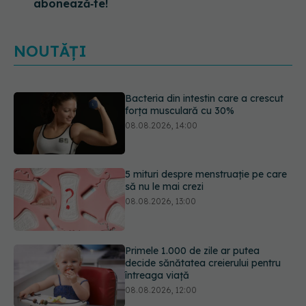
abonează‑te!
NOUTĂȚI
5 mituri despre menstruație pe care
să nu le mai crezi
08.08.2026, 13:00
Primele 1.000 de zile ar putea
decide sănătatea creierului pentru
întreaga viață
08.08.2026, 12:00
Analiza de sânge AST (SGOT): ce
înseamnă rezultatele și când sunt un
semnal de alarmă
08.08.2026, 11:00