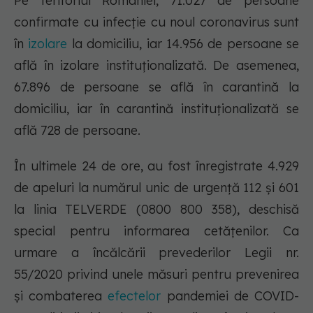
Pe teritoriul României, 71.027 de persoane
confirmate cu infecție cu noul coronavirus sunt
în
izolare
la domiciliu, iar 14.956 de persoane se
află în izolare instituționalizată. De asemenea,
67.896 de persoane se află în carantină la
domiciliu, iar în carantină instituționalizată se
află 728 de persoane.
În ultimele 24 de ore, au fost înregistrate 4.929
de apeluri la numărul unic de urgență 112 și 601
la linia TELVERDE (0800 800 358), deschisă
special pentru informarea cetățenilor. Ca
urmare a încălcării prevederilor Legii nr.
55/2020 privind unele măsuri pentru prevenirea
și combaterea
efectelor
pandemiei de COVID-