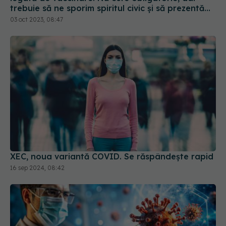
trebuie să ne sporim spiritul civic și să prezentăm
corect minusurile și plusurile fiecărui vaccin
03 oct 2023, 08:47
XEC, noua variantă COVID. Se răspândește rapid
16 sep 2024, 08:42