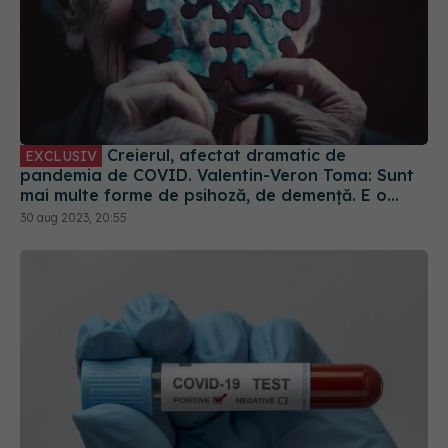
Creierul, afectat dramatic de
EXCLUSIV
pandemia de COVID. Valentin-Veron Toma: Sunt
mai multe forme de psihoză, de demență. E o
accelerare a unor fenomene care păreau să fie
30 aug 2023, 20:55
într-un ritm mai lent