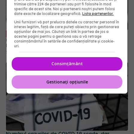
trimise către 224 de parteneri sau pot fi folosite în mod
specific de acest site. Noi și partenerii noștri putem folosi
date exacte de localizare geografică.
Lista partenerilor.
Unii furnizori vă pot prelucra datele cu caracter personal în
interes legitim, față de care puteți obiecta prin gestionarea
opțiunilor de mai jos. Căutați un link în partea de jos a
Medicamentul banal pentru răceli sau
EXCLUSIV
acestei pagini pentru a gestiona sau a vă retrage
infecții, nociv pentru sănătate. Anca Crupariu:
consimțământul în setările de confidențialitate și cookie-
Efect dramatic
uri.
21 noi 2023, 18:11
Consimțământ
Gestionați opțiunile
Numărul cazurilor de COVID 19 scade, dar