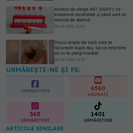
Trucul simplu de vară care te
răcorește după duș. De ce este bine
să nu te ștergi imediat
08.08.2026, 10:37
Bacteria din intestin care a crescut
forța musculară cu 30%
08.08.2026, 14:00
URMĂREȘTE-NE ȘI PE:
6560
URMĂRITORI
ABONAȚI
365
1401
URMĂRITORI
URMĂRITORI
ARTICOLE SIMILARE