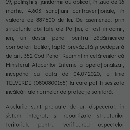
19, polițiștii și jandarmii au aplicat, în ziua de 16
martie, 4.603 sancţiuni contravenţionale, în
valoare de 887.600 de lei. De asemenea, prin
structurile abilitate ale Poliției, a fost întocmit,
ieri, un dosar penal pentru zădărnicirea
combaterii bolilor, faptă prevăzută și pedepsită
de art. 352 Cod Penal. Reamintim cetățenilor că
Ministerul Afacerilor Interne a operaționalizat,
începând cu data de 04.07.2020, o linie
TELVERDE (0800800165) la care pot fi sesizate
încălcări ale normelor de protecție sanitară.
Apelurile sunt preluate de un dispecerat, în
sistem integrat, și repartizate structurilor
teritoriale pentru verificarea aspectelor