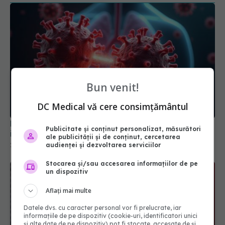
Bun venit!
DC Medical vă cere consimțământul
NB.1.8.1, noua variantă COVID care stimulează
Publicitate și conținut personalizat, măsurători
infecțiile. Care sunt simptomele
ale publicității și de conținut, cercetarea
28 mai 2025, 17:14
audienței și dezvoltarea serviciilor
Stocarea și/sau accesarea informațiilor de pe
un dispozitiv
Aflați mai multe
Datele dvs. cu caracter personal vor fi prelucrate, iar
informațiile de pe dispozitiv (cookie-uri, identificatori unici
și alte date de pe dispozitiv) pot fi stocate, accesate de și