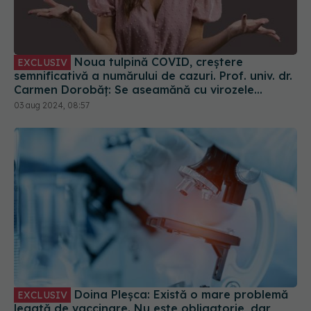
Noua tulpină COVID, creștere
EXCLUSIV
semnificativă a numărului de cazuri. Prof. univ. dr.
Carmen Dorobăț: Se aseamănă cu virozele
respiratorii. Nu necesită tratament simptomatic
03 aug 2024, 08:57
Doina Pleșca: Există o mare problemă
EXCLUSIV
legată de vaccinare. Nu este obligatorie, dar