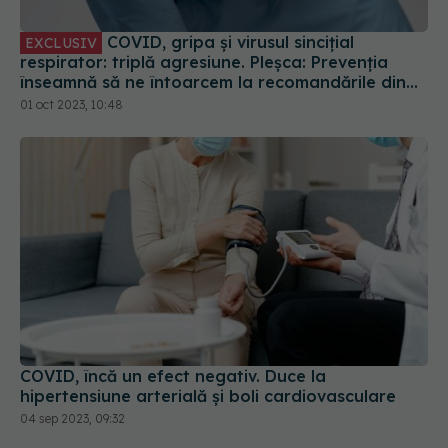
COVID, gripa și virusul sincițial
EXCLUSIV
respirator: triplă agresiune. Pleșca: Prevenția
înseamnă să ne întoarcem la recomandările din
timpul pandemiei!
01 oct 2023, 10:48
COVID, încă un efect negativ. Duce la
hipertensiune arterială și boli cardiovasculare
04 sep 2023, 09:32