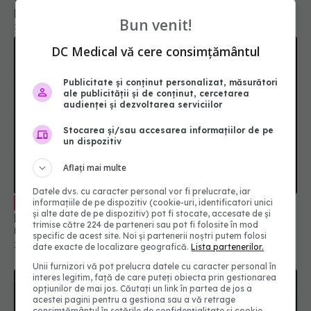
Bun venit!
DC Medical vă cere consimțământul
Publicitate și conținut personalizat, măsurători
ale publicității și de conținut, cercetarea
audienței și dezvoltarea serviciilor
Stocarea și/sau accesarea informațiilor de pe
un dispozitiv
Creierul, afectat dramatic de
EXCLUSIV
pandemia de COVID. Valentin-Veron Toma: Sunt
Aflați mai multe
mai multe forme de psihoză, de demență. E o
Datele dvs. cu caracter personal vor fi prelucrate, iar
accelerare a unor fenomene care păreau să fie
30 aug 2023, 20:55
informațiile de pe dispozitiv (cookie-uri, identificatori unici
într-un ritm mai lent
și alte date de pe dispozitiv) pot fi stocate, accesate de și
trimise către 224 de parteneri sau pot fi folosite în mod
specific de acest site. Noi și partenerii noștri putem folosi
date exacte de localizare geografică.
Lista partenerilor.
Unii furnizori vă pot prelucra datele cu caracter personal în
interes legitim, față de care puteți obiecta prin gestionarea
opțiunilor de mai jos. Căutați un link în partea de jos a
acestei pagini pentru a gestiona sau a vă retrage
consimțământul în setările de confidențialitate și cookie-