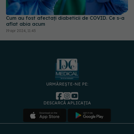
aflat abia acum
19 apr 2024, 11:45
URMĂREȘTE-NE PE:
DESCARCĂ APLICAȚIA
spre
Medici și
Politica de
Politica
Gestionați
Contact
Declarați
specialiști
confidențialitate
Cookies
preferințele
de
accesibili