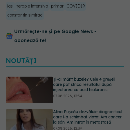
iasi
terapie intensiva
primar
COVID19
constantin simirad
Urmărește-ne și pe Google News -
abonează‑te!
NOUTĂȚI
Alina Pușcău dezvăluie diagnosticul
care i-a schimbat viața: Am cancer
la sân. Am intrat în metastază
07.08.2026, 12:39
Greșeala care îți crește tensiunea
arterială. Nu este doar sarea din
solniță