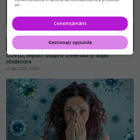
uri.
Consimțământ
COVID, impact asupra creierului și după
vindecare
Gestionați opțiunile
18 dec 2025, 20:59
Impactul pe termen lung al COVID-19: Simptome
persistente și efecte asupra calității vieții