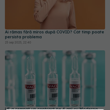
Ai rămas fără miros după COVID? Cât timp poate
persista problema
25 sep 2025, 22:40
UE a semnat un contract pe 4 ani cu Moderna
pentru vaccinuri împotriva COVID-19
24 ian 2025, 20:30