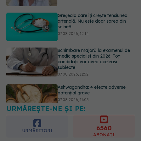
07.08.2026, 12:14
Schimbare majoră la examenul de
medic specialist din 2026. Toți
candidații vor avea aceleași
subiecte
07.08.2026, 11:52
Ashwagandha: 4 efecte adverse
potențial grave
07.08.2026, 11:03
URMĂREȘTE-NE ȘI PE:
Ți-ai mărit buzele? Cele 4 greșeli
care pot strica rezultatul după
injectarea cu acid hialuronic
6560
07.08.2026, 13:54
URMĂRITORI
ABONAȚI
365
1401
URMĂRITORI
URMĂRITORI