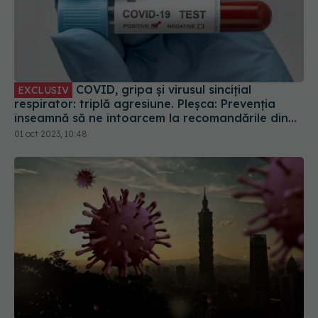
COVID, gripa și virusul sincițial
EXCLUSIV
respirator: triplă agresiune. Pleșca: Prevenția
înseamnă să ne întoarcem la recomandările din
timpul pandemiei!
01 oct 2023, 10:48
China spune că laboratorul din Wuhan nu a fost
implicat în crearea virusului COVID-19
12 feb 2025, 11:25