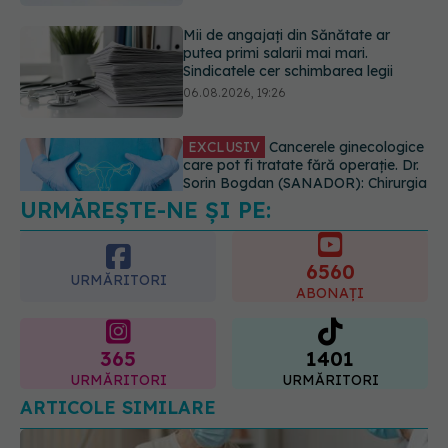
EXCLUSIV
Cancerele ginecologice
care pot fi tratate fără operație. Dr.
Sorin Bogdan (SANADOR): Chirurgia
este indicată doar punctual, pentru
anumite categorii de paciente
06.08.2026, 19:05
URMĂREȘTE-NE ȘI PE:
EXCLUSIV
Brahiterapie vs
radioterapie externă în cancerul
ginecologic. Dr. Sorin Bogdan
6560
(SANADOR) explică diferența și
URMĂRITORI
cum acționează tratamentul
ABONAȚI
06.08.2026, 22:49
365
1401
URMĂRITORI
URMĂRITORI
ARTICOLE SIMILARE