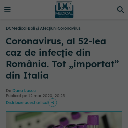
DCMedical
›
Boli și Afecțiuni
›
Coronavirus
Coronavirus, al 52-lea
caz de infecție din
România. Tot „importat”
din Italia
De
Dana Lascu
Publicat pe 12 mar 2020, 20:23
Distribuie acest articol