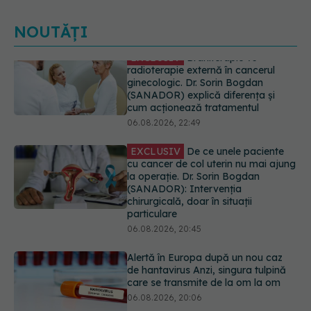
NOUTĂȚI
EXCLUSIV
De ce unele paciente
cu cancer de col uterin nu mai ajung
la operație. Dr. Sorin Bogdan
(SANADOR): Intervenția
chirurgicală, doar în situații
particulare
06.08.2026, 20:45
Alertă în Europa după un nou caz
de hantavirus Anzi, singura tulpină
care se transmite de la om la om
06.08.2026, 20:06
Mii de angajați din Sănătate ar
putea primi salarii mai mari.
Sindicatele cer schimbarea legii
06.08.2026, 19:26