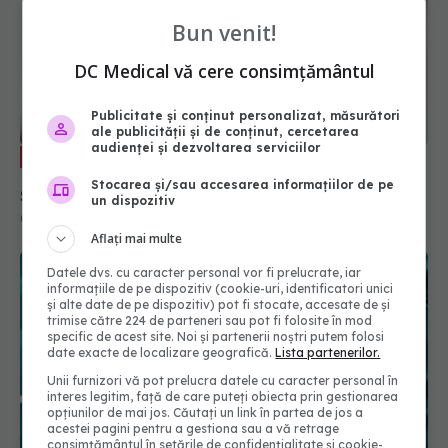
Bun venit!
DC Medical vă cere consimțământul
Ce să faci după un test pozitiv COVID-
Publicitate și conținut personalizat, măsurători
EXCLUSIV
ale publicității și de conținut, cercetarea
19. Cât timp mai trebuie să te izolezi. Prof. dr.
audienței și dezvoltarea serviciilor
Simin Aysel Florescu explică
08 ian 2025, 09:55
Stocarea și/sau accesarea informațiilor de pe
un dispozitiv
Aflați mai multe
Datele dvs. cu caracter personal vor fi prelucrate, iar
informațiile de pe dispozitiv (cookie-uri, identificatori unici
și alte date de pe dispozitiv) pot fi stocate, accesate de și
trimise către 224 de parteneri sau pot fi folosite în mod
specific de acest site. Noi și partenerii noștri putem folosi
date exacte de localizare geografică.
Lista partenerilor.
Unii furnizori vă pot prelucra datele cu caracter personal în
interes legitim, față de care puteți obiecta prin gestionarea
opțiunilor de mai jos. Căutați un link în partea de jos a
acestei pagini pentru a gestiona sau a vă retrage
consimțământul în setările de confidențialitate și cookie-