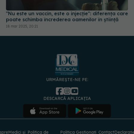
"Nu este un vaccin, este o injecție": diferența care
poate schimba încrederea oamenilor în știință
18 mar 2025, 20:21
URMĂREȘTE-NE PE:
DESCARCĂ APLICAȚIA
spre
Medici și
Politica de
Politica
Gestionați
Contact
Declarați
specialiști
confidențialitate
Cookies
preferințele
de
accesibili