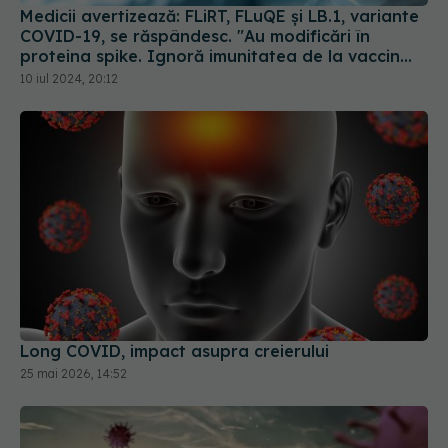
proteina spike. Ignoră imunitatea de la vaccin
sau infectarea anterioară
10 iul 2024, 20:12
Long COVID, impact asupra creierului
25 mai 2026, 14:52