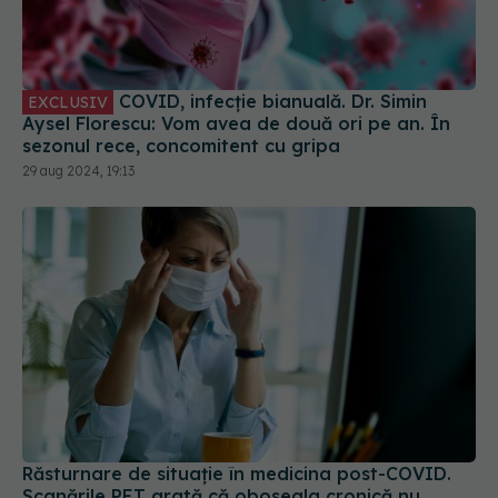
COVID, infecție bianuală. Dr. Simin
EXCLUSIV
Aysel Florescu: Vom avea de două ori pe an. În
sezonul rece, concomitent cu gripa
29 aug 2024, 19:13
Răsturnare de situație în medicina post-COVID.
Scanările PET arată că oboseala cronică nu
provine din inflamația creierului