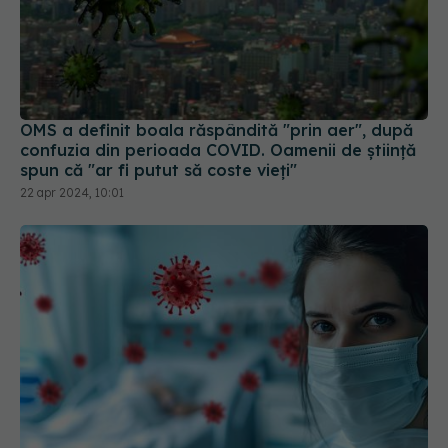
OMS a definit boala răspândită "prin aer", după
confuzia din perioada COVID. Oamenii de știință
spun că "ar fi putut să coste vieți"
22 apr 2024, 10:01
Medicii avertizează: FLiRT, FLuQE și LB.1, variante
COVID-19, se răspândesc. "Au modificări în