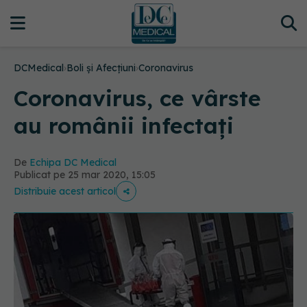
DCMedical
›
Boli și Afecțiuni
›
Coronavirus
Coronavirus, ce vârste
au românii infectați
De
Echipa DC Medical
Publicat pe 25 mar 2020, 15:05
Distribuie acest articol