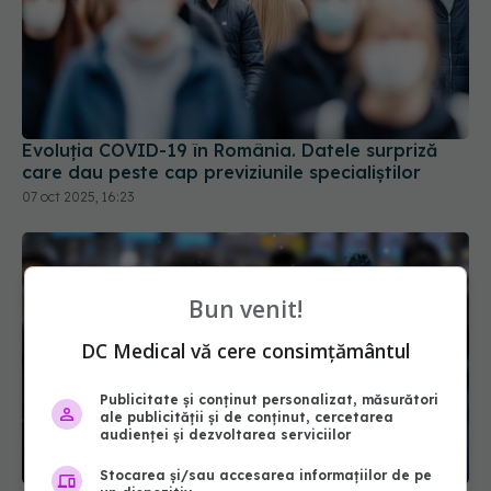
Evoluția COVID-19 în România. Datele surpriză
care dau peste cap previziunile specialiștilor
07 oct 2025, 16:23
Bun venit!
DC Medical vă cere consimțământul
Publicitate și conținut personalizat, măsurători
ale publicității și de conținut, cercetarea
audienței și dezvoltarea serviciilor
Stocarea și/sau accesarea informațiilor de pe