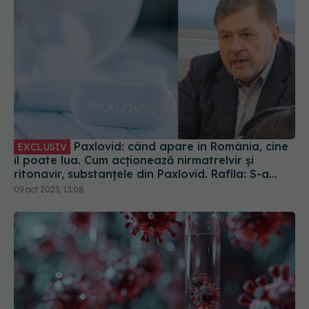
Paxlovid: când apare în România, cine
EXCLUSIV
îl poate lua. Cum acționează nirmatrelvir și
ritonavir, substanțele din Paxlovid. Rafila: S-a
semnat contractul. Va fi disponibil la
09 oct 2023, 13:08
recomandarea medicului