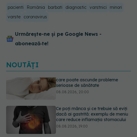
pacienti
România
barbati
diagnostic
varstnici
minori
varste
coronavirus
Urmărește-ne și pe Google News -
abonează‑te!
NOUTĂȚI
Ce poți mânca și ce trebuie să eviți
dacă ai gastrită: exemplu de meniu
care reduce inflamația stomacului
08.08.2026, 19:00
Microplasticele pot traversa bariera
placentară și modifica hormonii
08.08.2026, 18:00