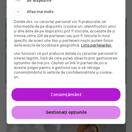
un dispozitiv
Creștere îngrijorătoare a cazurilor COVID-19 în
România
Aflați mai multe
25 aug 2025, 22:31
Datele dvs. cu caracter personal vor fi prelucrate, iar
informațiile de pe dispozitiv (cookie-uri, identificatori unici
și alte date de pe dispozitiv) pot fi stocate, accesate de și
trimise către 224 de parteneri sau pot fi folosite în mod
specific de acest site. Noi și partenerii noștri putem folosi
date exacte de localizare geografică.
Lista partenerilor.
Unii furnizori vă pot prelucra datele cu caracter personal în
interes legitim, față de care puteți obiecta prin gestionarea
opțiunilor de mai jos. Căutați un link în partea de jos a
acestei pagini pentru a gestiona sau a vă retrage
consimțământul în setările de confidențialitate și cookie-
uri.
Moderna retrage aprobarea vaccinului combinat
gripă - COVID
Consimțământ
23 mai 2025, 12:33
Gestionați opțiunile