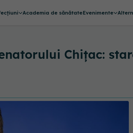
fecțiuni
Academia de sănătate
Evenimente
Alter
enatorului Chițac: sta