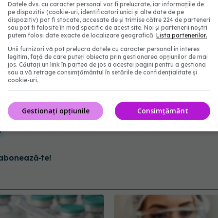
i-a petrecut ultimele trei zile ajutat sa respire si
Datele dvs. cu caracter personal vor fi prelucrate, iar informațiile de
pe dispozitiv (cookie-uri, identificatori unici și alte date de pe
tensiva.
In aceste momente tatal meu are nevoie
dispozitiv) pot fi stocate, accesate de și trimise către 224 de parteneri
sau pot fi folosite în mod specific de acest site. Noi și partenerii noștri
e umanitate din partea tuturor. Inainte de toate,
putem folosi date exacte de localizare geografică.
Lista partenerilor.
suntem toti tati, mame, fiice, fii, frati, surori,
Unii furnizori vă pot prelucra datele cu caracter personal în interes
legitim, față de care puteți obiecta prin gestionarea opțiunilor de mai
jos. Căutați un link în partea de jos a acestei pagini pentru a gestiona
sau a vă retrage consimțământul în setările de confidențialitate și
cookie-uri.
a rog sa va strang in brate cat mai curand", a scris
Gestionați opțiunile
Consimțământ
a
abonează‑te!