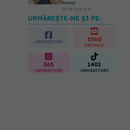
tremor
05.08.2026, 17:31
URMĂREȘTE-NE ȘI PE:
Gabriela Cristea, manifest
pentru respect și
acceptare: Corpul
fiecăruia spune o poveste
6560
URMĂRITORI
05.08.2026, 21:23
ABONAȚI
365
1401
URMĂRITORI
URMĂRITORI