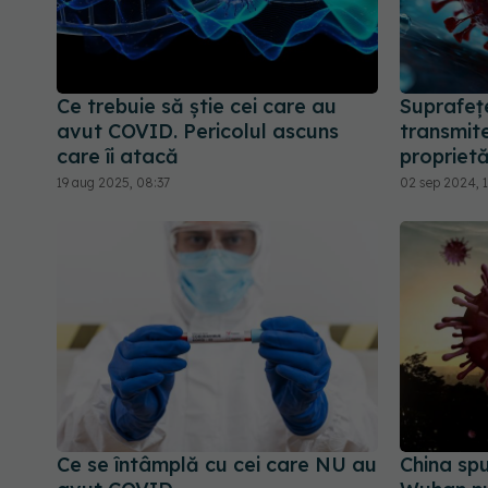
Ce trebuie să știe cei care au
Suprafeț
avut COVID. Pericolul ascuns
transmit
care îi atacă
proprietă
19 aug 2025, 08:37
02 sep 2024, 
Ce se întâmplă cu cei care NU au
China spu