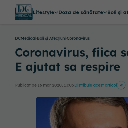
Lifestyle
Doza de sănătate
Boli și a
DCMedical
›
Boli și Afecțiuni
›
Coronavirus
Coronavirus, fiica s
E ajutat sa respire
Publicat pe 16 mar 2020, 13:05
Distribuie acest articol