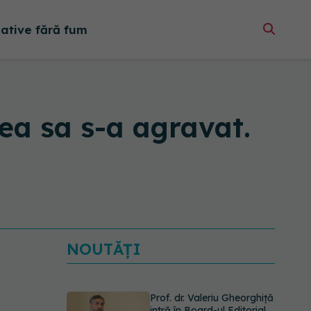
native fără fum
rea sa s-a agravat.
NOUTĂȚI
Prof. dr. Valeriu Gheorghiță
intră în Board-ul Editorial