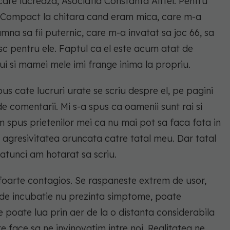
e care lucreaza, Asociatia Constanta Altfel. Pentru
ta Compact la chitara cand eram mica, care m-a
mna sa fii puternic, care m-a invatat sa joc 66, sa
sc pentru ele. Faptul ca el este acum atat de
 lui si mamei mele imi frange inima la propriu.
pus cate lucruri urate se scriu despre el, pe pagini
e comentarii. Mi s-a spus ca oamenii sunt rai si
e-am spus prietenilor mei ca nu mai pot sa faca fata in
i agresivitatea aruncata catre tatal meu. Dar tatal
i atunci am hotarat sa scriu.
 foarte contagios. Se raspaneste extrem de usor,
 de incubatie nu prezinta simptome, poate
se poate lua prin aer de la o distanta considerabila
e face sa ne invinovatim intre noi. Realitatea ne