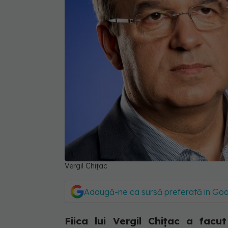
Vergil Chițac
Adaugă-ne ca sursă preferată în Go
Fiica lui Vergil Chițac a fac