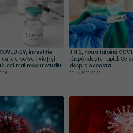
COVID-19, investiție
JN.1, noua tulpină COVI
care a salvat vieți și
răspândește rapid. Ce se
tă cel mai recent studiu
despre aceasta
12:04
22 dec 2023, 20:57