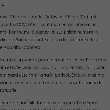
..
imonei Chitac si sora lui Octavian Chitac. Toti trei
iv pentru COVID19 si sunt momentan internati in
anta. Pentru multi oameni ei sunt niste numere in
diala a Sanatatii, niste cazuri despre care citesc si
el sau altul parerea.
ele mele si o mare parte din sufletul meu. Faptul ca
efectiv voie sa ii vad, sa ii imbratisez, sa ii sustin,
 om cand este familia sa in pericol. Este cu atat mai
 avand in vedere ca nu mi-am mai vazut parintii de
ebruarie.
a intra pe paginile tatalui meu ca sa afle despre