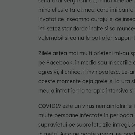
senatorul Vergil Chitac, initiativele p
mine el este tatal meu, care imi can
invatat ce inseamna curajul si ce insea
imi setez standarde inalte si sa munce
vulernabil si ca nu le pot oferi suport
Zilele astea mai multi prieteni mi-au s
pe Facebook, in media sau in sectiile d
agresivi, il critica, il invinovatesc. L
aceste momente deja grele, si la ura s
meu a intrat ieri la terapie intensiva s
COVID19 este un virus nemaintalnit si
multe persoane infectate in perioada
supravietui pe suprafete zile intregi, 
in metri. Asta ne poate speria, ne poat