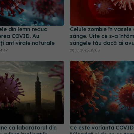
ele din lemn reduc
Celule zombie în vasele
erea COVID. Au
sânge. Uite ce s-a întâ
ți antivirale naturale
sângele tău dacă ai av
14:49
28 iul 2025, 15:08
ne că laboratorul din
Ce este varianta COVID