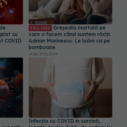
 de
Greșeala mortală pe
EXCLUSIV
mplat cu
care o facem când suntem răciți.
ut COVID
Adrian Marinescu: Le luăm ca pe
bomboane
14 dec 2023, 15:44
Infecția cu COVID în sarcină,