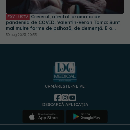
Creierul, afectat dramatic de
EXCLUSIV
pandemia de COVID. Valentin-Veron Toma: Sunt
mai multe forme de psihoză, de demență. E o
accelerare a unor fenomene care păreau să fie
30 aug 2023, 20:55
într-un ritm mai lent
URMĂREȘTE-NE PE:
DESCARCĂ APLICAȚIA