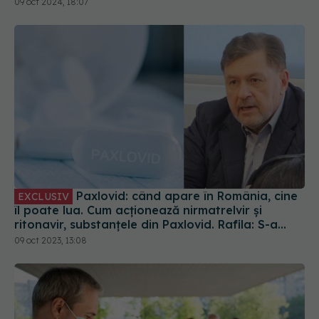
09 oct 2024, 18:07
Paxlovid: când apare în România, cine
EXCLUSIV
îl poate lua. Cum acționează nirmatrelvir și
ritonavir, substanțele din Paxlovid. Rafila: S-a
semnat contractul. Va fi disponibil la
09 oct 2023, 13:08
recomandarea medicului