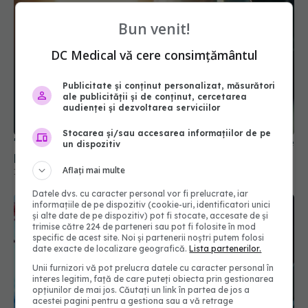
Bun venit!
DC Medical vă cere consimțământul
Publicitate și conținut personalizat, măsurători
ale publicității și de conținut, cercetarea
audienței și dezvoltarea serviciilor
Stocarea și/sau accesarea informațiilor de pe
"Nu este un vaccin, este o injecție": diferența care
un dispozitiv
poate schimba încrederea oamenilor în știință
Aflați mai multe
18 mar 2025, 20:21
Datele dvs. cu caracter personal vor fi prelucrate, iar
informațiile de pe dispozitiv (cookie-uri, identificatori unici
și alte date de pe dispozitiv) pot fi stocate, accesate de și
trimise către 224 de parteneri sau pot fi folosite în mod
specific de acest site. Noi și partenerii noștri putem folosi
date exacte de localizare geografică.
Lista partenerilor.
Unii furnizori vă pot prelucra datele cu caracter personal în
interes legitim, față de care puteți obiecta prin gestionarea
opțiunilor de mai jos. Căutați un link în partea de jos a
acestei pagini pentru a gestiona sau a vă retrage