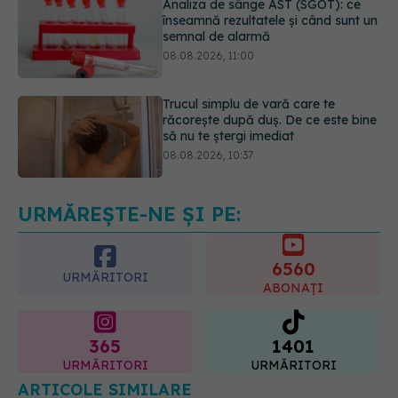
Trucul simplu de vară care te
răcorește după duș. De ce este bine
să nu te ștergi imediat
08.08.2026, 10:37
Bacteria din intestin care a crescut
forța musculară cu 30%
08.08.2026, 14:00
URMĂREȘTE-NE ȘI PE:
6560
URMĂRITORI
ABONAȚI
365
1401
URMĂRITORI
URMĂRITORI
ARTICOLE SIMILARE