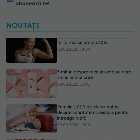
abonează‑te!
NOUTĂȚI
5 mituri despre menstruație pe care
să nu le mai crezi
08.08.2026, 13:00
Primele 1.000 de zile ar putea
decide sănătatea creierului pentru
întreaga viață
08.08.2026, 12:00
Analiza de sânge AST (SGOT): ce
înseamnă rezultatele și când sunt un
semnal de alarmă
08.08.2026, 11:00