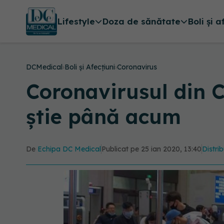
Lifestyle
Doza de sănătate
Boli și a
DCMedical
›
Boli și Afecțiuni
›
Coronavirus
Coronavirusul din Ch
știe până acum
De
Echipa DC Medical
Publicat pe 25 ian 2020, 13:40
Distrib