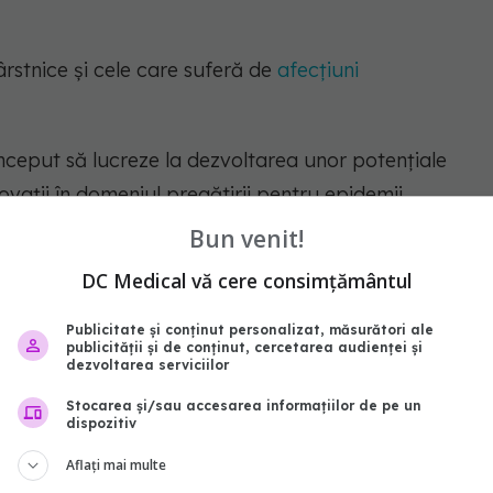
rstnice şi cele care suferă de
afecţiuni
început să lucreze la dezvoltarea unor potenţiale
ovaţii în domeniul pregătirii pentru epidemii.
Bun venit!
e posibile
vaccinuri
peste circa trei luni.
DC Medical vă cere consimțământul
e de locuitori, au fost impuse măsuri stricte,
Publicitate și conținut personalizat, măsurători ale
el şi cursele aeriene cu plecare din acest oraş.
publicității și de conținut, cercetarea audienței și
dezvoltarea serviciilor
opulaţiei să evite zonele aglomerate, iar
Stocarea și/sau accesarea informațiilor de pe un
dispozitiv
 peste zece oraşe din provincia centrală Hubei,
Aflați mai multe