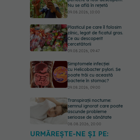
Nu se află în rețetă
09.08.2026, 10:00
Plasticul pe care îl folosim
zilnic, legat de ficatul gras.
Ce au descoperit
cercetătorii
09.08.2026, 09:47
Simptomele infecției
cu Helicobacter pylori. Se
poate trăi cu această
bacterie în stomac?
09.08.2026, 09:00
Transpirații nocturne:
semnul ignorat care poate
ascunde probleme
serioase de sănătate
08.08.2026, 20:00
URMĂREȘTE-NE ȘI PE:
Cum folosești uleiul