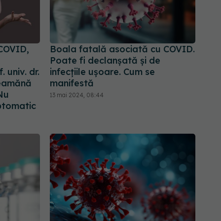
COVID,
Boala fatală asociată cu COVID.
a
Poate fi declanșată și de
 univ. dr.
infecțiile ușoare. Cum se
seamănă
manifestă
 Nu
13 mai 2024, 08:44
ptomatic