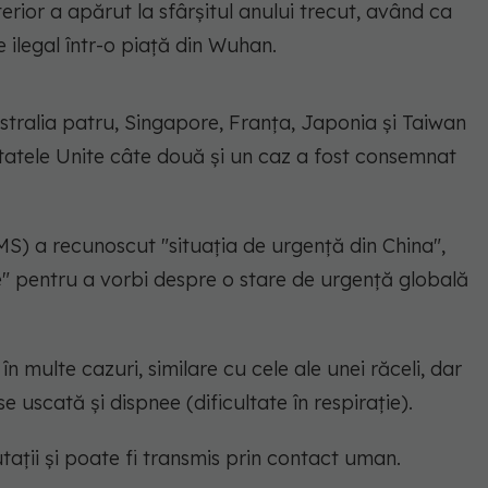
rior a apărut la sfârşitul anului trecut, având ca
 ilegal într-o piaţă din Wuhan.
ustralia patru, Singapore, Franţa, Japonia şi Taiwan
Statele Unite câte două şi un caz a fost consemnat
MS) a recunoscut "situaţia de urgenţă din China",
" pentru a vorbi despre o stare de urgenţă globală
n multe cazuri, similare cu cele ale unei răceli, dar
se uscată şi dispnee (dificultate în respiraţie).
taţii şi poate fi transmis prin contact uman.