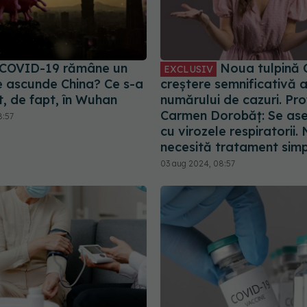
 COVID-19 rămâne un
Noua tulpină 
EXCLUSIV
Ce ascunde China? Ce s-a
creștere semnificativă 
, de fapt, în Wuhan
numărului de cazuri. Prof.
Carmen Dorobăț: Se a
8:57
cu virozele respiratorii.
necesită tratament sim
03 aug 2024, 08:57