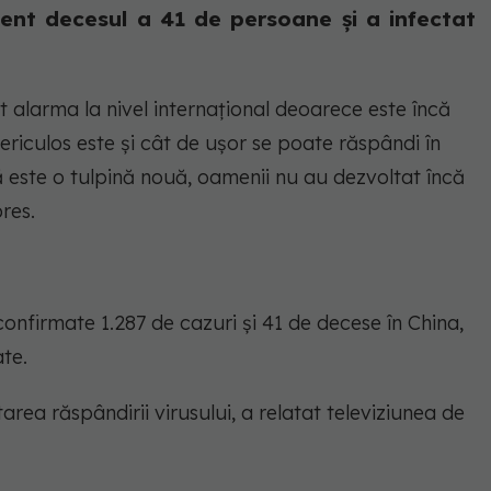
ent decesul a 41 de persoane şi a infectat
t alarma la nivel internaţional deoarece este încă
riculos este şi cât de uşor se poate răspândi în
ă este o tulpină nouă, oamenii nu au dezvoltat încă
res.
confirmate 1.287 de cazuri şi 41 de decese în China,
te.
area răspândirii virusului, a relatat televiziunea de