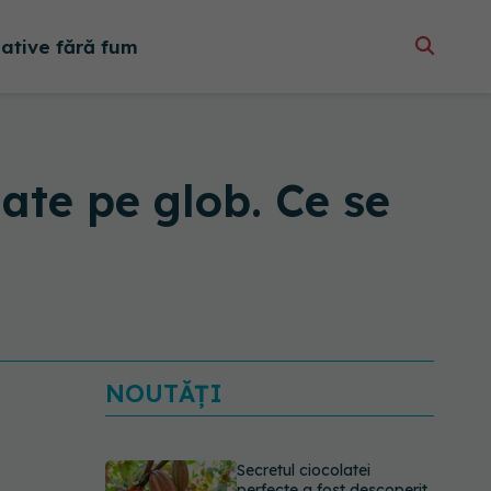
native fără fum
uate pe glob. Ce se
NOUTĂȚI
Secretul ciocolatei
perfecte a fost descoperit.