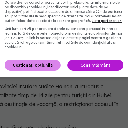
Datele dvs. cu caracter personal vor fi prelucrate, iar informațiile de
onat accesul turistic în Oraşul Interzis şi în unele
pe dispozitiv (cookie-uri, identificatori unici și alte date de pe
dispozitiv) pot fi stocate, accesate de și trimise către 224 de parteneri
nulat adunările publice de amploare, inclusiv două
sau pot fi folosite în mod specific de acest site. Noi și partenerii noștri
putem folosi date exacte de localizare geografică.
Lista partenerilor.
Nou Chinezesc.
Unii furnizori vă pot prelucra datele cu caracter personal în interes
legitim, față de care puteți obiecta prin gestionarea opțiunilor de mai
jos. Căutați un link în partea de jos a acestei pagini pentru a gestiona
ghai va fi închis începând de sâmbătă.
sau a vă retrage consimțământul în setările de confidențialitate și
cookie-uri.
ţă şi a dispus extinderea vacanţei şcolară până la
 de asemenea toate sărbătorile oficiale de Anul Nou
Gestionați opțiunile
Consimțământ
ontinentală.
ovinciei insulare sudice Hainan, a introdus o
izate timp de 14 zile pentru turiştii din Hubei.
 destinaţie de vacanţă, a restricţionat accesul în
tensificat măsurile de screening.