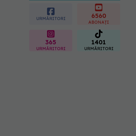
esențial de rozmarin
pentru a opri căderea
părului
6560
URMĂRITORI
09.08.2026, 11:00
ABONAȚI
365
1401
URMĂRITORI
URMĂRITORI