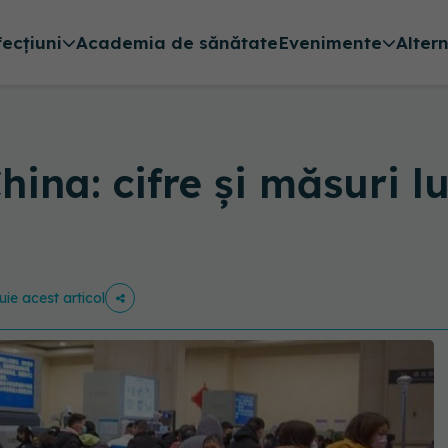
fecțiuni
Academia de sănătate
Evenimente
Alter
ina: cifre și măsuri l
uie acest articol