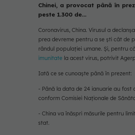
Chinei, a provocat până în prez
peste 1.300 de...
Coronavirus, China. Virusul a declanşa
prea devreme pentru a se şti cât de pe
rândul populaţiei umane. Şi, pentru c
imunitate
la acest virus, potrivit Agerp
Iată ce se cunoaşte până în prezent:
- Până la data de 24 ianuarie au fost 
conform Comisiei Naţionale de Sănăta
- China va înăspri măsurile pentru limit
stat.