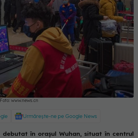
. Foto: www.news.cn
ogle
Urmărește-ne pe Google News
debutat în oraşul Wuhan, situat în centrul