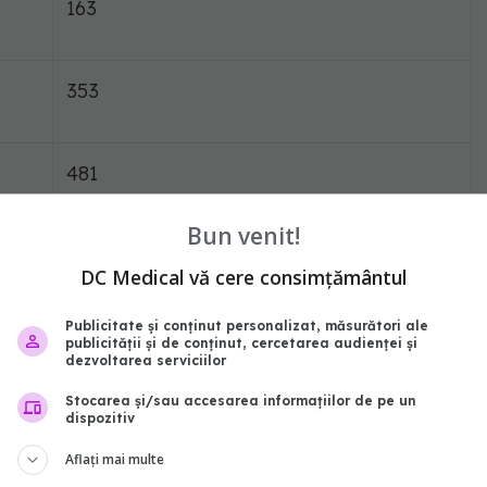
163
353
481
Bun venit!
257
DC Medical vă cere consimțământul
Publicitate și conținut personalizat, măsurători ale
577
publicității și de conținut, cercetarea audienței și
dezvoltarea serviciilor
Stocarea și/sau accesarea informațiilor de pe un
539
dispozitiv
Aflați mai multe