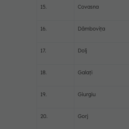
15.
Covasna
16.
Dâmbovița
17.
Dolj
18.
Galați
19.
Giurgiu
20.
Gorj