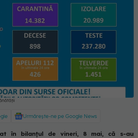
nătății
ogle
Urmărește-ne pe Google News
țat în bilanțul de vineri, 8 mai, că s-au