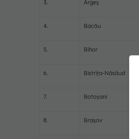
3.
Argeș
4.
Bacău
5.
Bihor
6.
Bistrița-Năsăud
7.
Botoșani
8.
Brașov