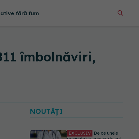
native fără fum
811 îmbolnăviri,
NOUTĂȚI
EXCLUSIV
De ce unele
paciente cu cancer de col