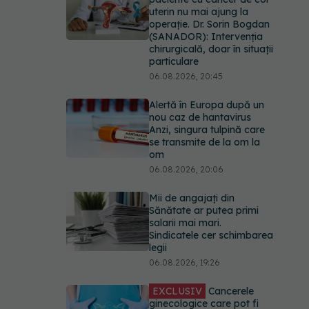
uterin nu mai ajung la
operație. Dr. Sorin Bogdan
(SANADOR): Intervenția
chirurgicală, doar în situații
particulare
06.08.2026, 20:45
Alertă în Europa după un
nou caz de hantavirus
Anzi, singura tulpină care
se transmite de la om la
om
06.08.2026, 20:06
Mii de angajați din
Sănătate ar putea primi
salarii mai mari.
Sindicatele cer schimbarea
legii
06.08.2026, 19:26
EXCLUSIV
Cancerele
ginecologice care pot fi