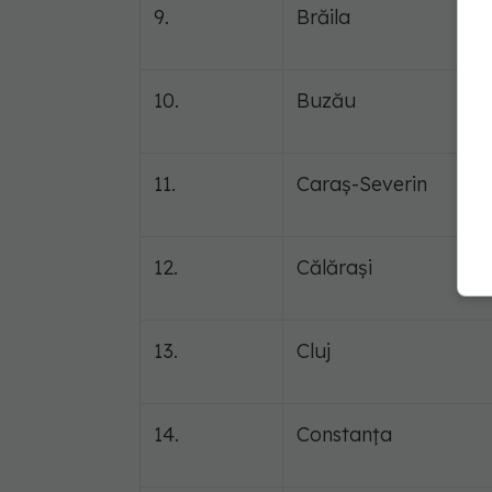
9.
Brăila
10.
Buzău
11.
Caraș-Severin
12.
Călărași
13.
Cluj
14.
Constanța