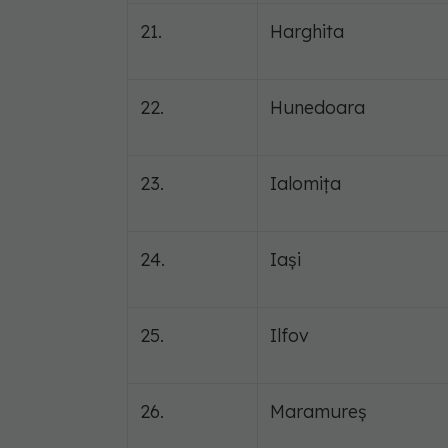
21.
Harghita
22.
Hunedoara
23.
Ialomița
24.
Iași
25.
Ilfov
26.
Maramureș