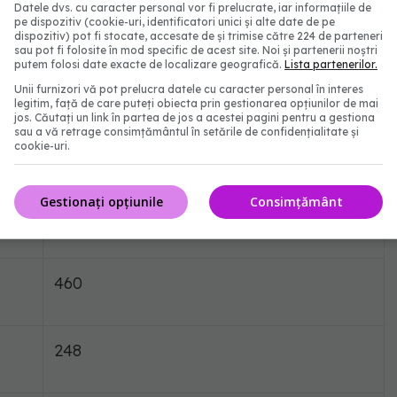
Datele dvs. cu caracter personal vor fi prelucrate, iar informațiile de
19
pe dispozitiv (cookie-uri, identificatori unici și alte date de pe
dispozitiv) pot fi stocate, accesate de și trimise către 224 de parteneri
sau pot fi folosite în mod specific de acest site. Noi și partenerii noștri
putem folosi date exacte de localizare geografică.
Lista partenerilor.
61
Unii furnizori vă pot prelucra datele cu caracter personal în interes
legitim, față de care puteți obiecta prin gestionarea opțiunilor de mai
jos. Căutați un link în partea de jos a acestei pagini pentru a gestiona
sau a vă retrage consimțământul în setările de confidențialitate și
108
cookie-uri.
Gestionați opțiunile
Consimțământ
62
460
248