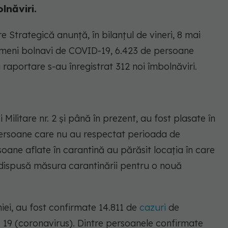
lnăviri.
Strategică anunță, în bilanțul de vineri, 8 mai
ameni bolnavi de COVID-19, 6.423 de persoane
 raportare s-au înregistrat 312 noi îmbolnăviri.
Militare nr. 2 și până în prezent, au fost plasate în
 persoane care nu au respectat perioada de
ane aflate în carantină au părăsit locația în care
 dispusă măsura carantinării pentru o nouă
niei, au fost confirmate 14.811 de
cazuri
de
 19 (coronavirus). Dintre persoanele confirmate