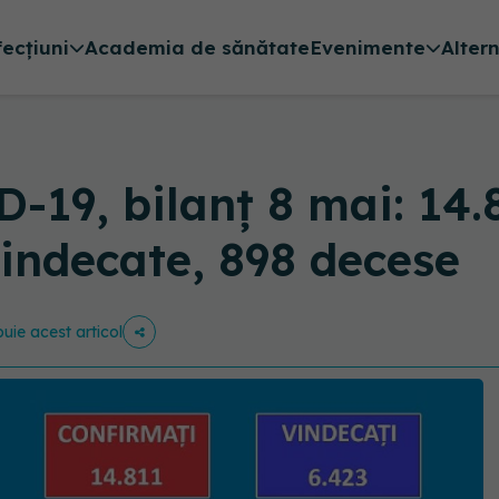
fecțiuni
Academia de sănătate
Evenimente
Alter
19, bilanț 8 mai: 14.
indecate, 898 decese
buie acest articol