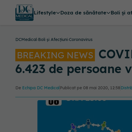
Lifestyle
Doza de sănătate
Boli și a
DCMedical
›
Boli și Afecțiuni
›
Coronavirus
COVID-
BREAKING NEWS
6.423 de persoane v
De
Echipa DC Medical
Publicat pe 08 mai 2020, 12:58
Distri