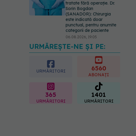
tratate fără operație. Dr.
Sorin Bogdan
(SANADOR): Chirurgia
este indicată doar
punctual, pentru anumite
categorii de paciente
06.08.2026, 19:05
URMĂREȘTE-NE ȘI PE:
EXCLUSIV
Brahiterapie
vs radioterapie externă în
cancerul ginecologic. Dr.
Sorin Bogdan (SANADOR)
6560
URMĂRITORI
explică diferența și cum
ABONAȚI
acționează tratamentul
06.08.2026, 22:49
365
1401
URMĂRITORI
URMĂRITORI