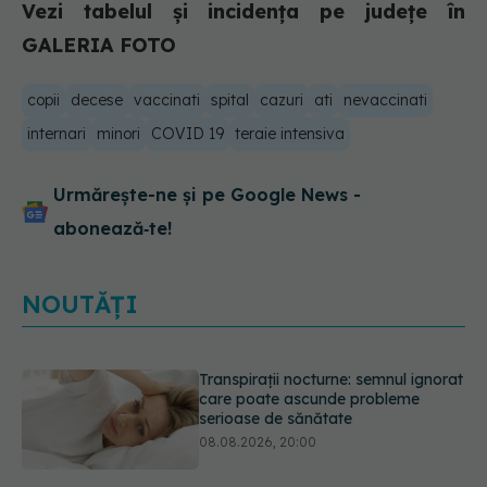
Vezi tabelul și incidența pe județe în
GALERIA FOTO
copii
decese
vaccinati
spital
cazuri
ati
nevaccinati
internari
minori
COVID 19
teraie intensiva
Urmărește-ne și pe Google News -
abonează‑te!
NOUTĂȚI
Ce poți mânca și ce trebuie să eviți
dacă ai gastrită: exemplu de meniu
care reduce inflamația stomacului
08.08.2026, 19:00