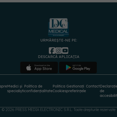
URMĂREȘTE-NE PE:
DESCARCĂ APLICAȚIA
spre
Medici și
Politica de
Politica
Gestionați
Contact
Declarați
specialiști
confidențialitate
Cookies
preferințele
de
accesibili
© 2026 PRESS MEDIA ELECTRONIC S.R.L. Toate drepturile rezervate