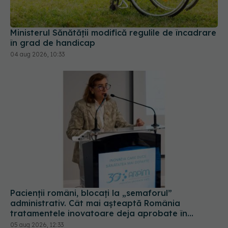
Ministerul Sănătății modifică regulile de încadrare
în grad de handicap
04 aug 2026, 10:33
Pacienții români, blocați la „semaforul”
administrativ. Cât mai așteaptă România
tratamentele inovatoare deja aprobate în
Europa
05 aug 2026, 12:33