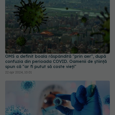
OMS a definit boala răspândită "prin aer", după
confuzia din perioada COVID. Oamenii de știință
spun că "ar fi putut să coste vieți"
22 apr 2024, 10:01