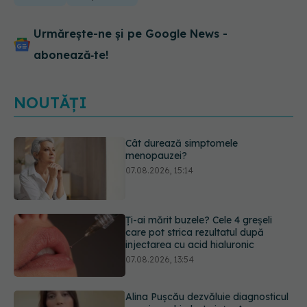
Urmărește-ne și pe Google News -
abonează‑te!
NOUTĂȚI
Ți-ai mărit buzele? Cele 4 greșeli
care pot strica rezultatul după
injectarea cu acid hialuronic
07.08.2026, 13:54
Alina Pușcău dezvăluie diagnosticul
care i-a schimbat viața: Am cancer
la sân. Am intrat în metastază
07.08.2026, 12:39
Greșeala care îți crește tensiunea