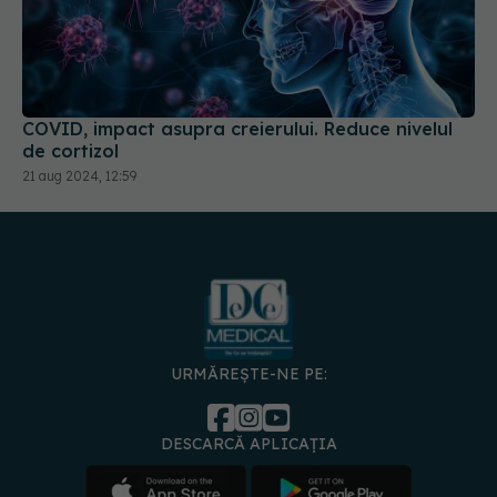
COVID, impact asupra creierului. Reduce nivelul
de cortizol
21 aug 2024, 12:59
URMĂREȘTE-NE PE:
DESCARCĂ APLICAȚIA
spre
Medici și
Politica de
Politica
Gestionați
Contact
Declarați
specialiști
confidențialitate
Cookies
preferințele
de