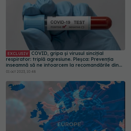
COVID, gripa și virusul sincițial
EXCLUSIV
respirator: triplă agresiune. Pleșca: Prevenția
înseamnă să ne întoarcem la recomandările din
timpul pandemiei!
01 oct 2023, 10:48
Impactul COVID-19 asupra Europei. România și