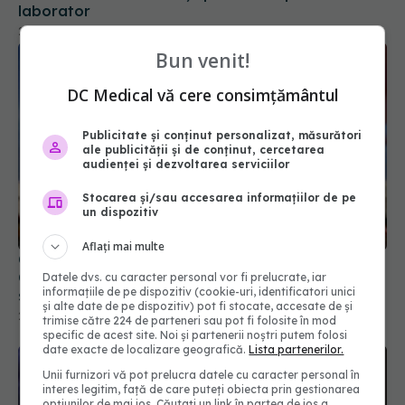
Bun venit!
DC Medical vă cere consimțământul
Publicitate și conținut personalizat, măsurători
ale publicității și de conținut, cercetarea
audienței și dezvoltarea serviciilor
China neagă acuzația CIA cu privire la apariția
Stocarea și/sau accesarea informațiilor de pe
COVID din laborator: E extrem de puţin probabil
un dispozitiv
să fi existat o scurgere din laborator
27 ian 2025, 11:53
Aflați mai multe
Datele dvs. cu caracter personal vor fi prelucrate, iar
informațiile de pe dispozitiv (cookie-uri, identificatori unici
și alte date de pe dispozitiv) pot fi stocate, accesate de și
trimise către 224 de parteneri sau pot fi folosite în mod
specific de acest site. Noi și partenerii noștri putem folosi
date exacte de localizare geografică.
Lista partenerilor.
Unii furnizori vă pot prelucra datele cu caracter personal în
interes legitim, față de care puteți obiecta prin gestionarea
opțiunilor de mai jos. Căutați un link în partea de jos a