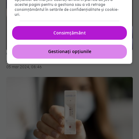
acestei pagini pentru a gestiona sau a vă retrage
consimțământul în setările de confidențialitate și cookie-
uri.
COVID, asociat cu o boală autoimună dureroasă.
Consimțământ
Apare la peste un an de la infectare
05 mar 2024, 08:46
Gestionați opțiunile
Ce să faci după un test pozitiv COVID-
EXCLUSIV
19. Cât timp mai trebuie să te izolezi. Prof. dr.
Simin Aysel Florescu explică