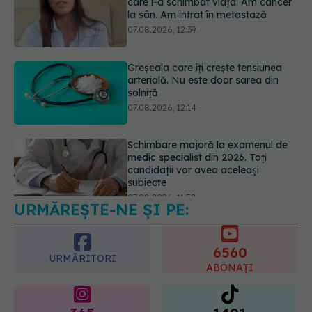
arterială. Nu este doar sarea din
solniță
07.08.2026, 12:14
Schimbare majoră la examenul de
medic specialist din 2026. Toți
candidații vor avea aceleași
subiecte
07.08.2026, 11:52
URMĂREȘTE-NE ȘI PE:
Cât durează simptomele
menopauzei?
07.08.2026, 15:14
6560
URMĂRITORI
ABONAȚI
365
1401
URMĂRITORI
URMĂRITORI
ARTICOLE SIMILARE