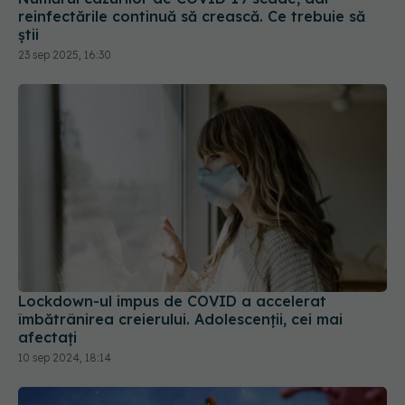
reinfectările continuă să crească. Ce trebuie să
știi
23 sep 2025, 16:30
Lockdown-ul impus de COVID a accelerat
îmbătrânirea creierului. Adolescenții, cei mai
afectați
10 sep 2024, 18:14