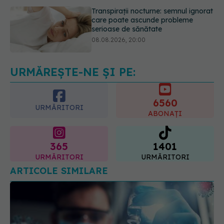
Cum folosești uleiul esențial de
rozmarin pentru a opri căderea
părului
09.08.2026, 11:00
URMĂREȘTE-NE ȘI PE:
6560
URMĂRITORI
ABONAȚI
365
1401
URMĂRITORI
URMĂRITORI
ARTICOLE SIMILARE