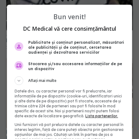
Bun venit!
DC Medical vă cere consimțământul
Jumătate dintre pacienții cu COVID-19 dezvoltă
long-COVID
Publicitate și conținut personalizat, măsurători
ale publicității și de conținut, cercetarea
15 dec 2025, 19:11
audienței și dezvoltarea serviciilor
Stocarea și/sau accesarea informațiilor de pe
un dispozitiv
Aflați mai multe
Datele dvs. cu caracter personal vor fi prelucrate, iar
informațiile de pe dispozitiv (cookie-uri, identificatori unici
și alte date de pe dispozitiv) pot fi stocate, accesate de și
trimise către 224 de parteneri sau pot fi folosite în mod
specific de acest site. Noi și partenerii noștri putem folosi
date exacte de localizare geografică.
Lista partenerilor.
Unii furnizori vă pot prelucra datele cu caracter personal în
interes legitim, față de care puteți obiecta prin gestionarea
Long-COVID lovește femeile mai mult decât
opțiunilor de mai jos. Căutați un link în partea de jos a
bărbații. Efectul secundar care apare la femeile