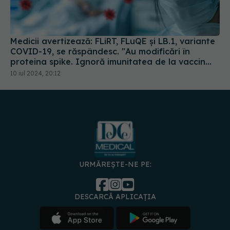
Medicii avertizează: FLiRT, FLuQE și LB.1, variante
COVID-19, se răspândesc. "Au modificări în
proteina spike. Ignoră imunitatea de la vaccin
sau infectarea anterioară
10 iul 2024, 20:12
URMĂREȘTE-NE PE:
DESCARCĂ APLICAȚIA