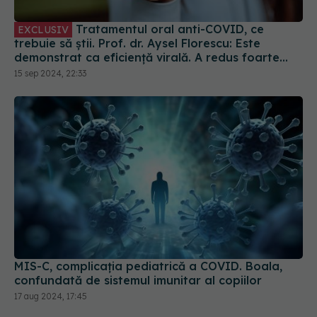
Tratamentul oral anti-COVID, ce
EXCLUSIV
trebuie să știi. Prof. dr. Aysel Florescu: Este
demonstrat ca eficiență virală. A redus foarte
mult riscul de spitalizare
15 sep 2024, 22:33
MIS-C, complicația pediatrică a COVID. Boala,
confundată de sistemul imunitar al copiilor
17 aug 2024, 17:45