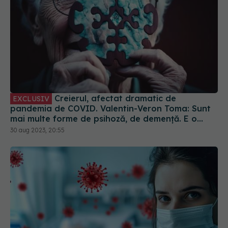
Creierul, afectat dramatic de
EXCLUSIV
pandemia de COVID. Valentin-Veron Toma: Sunt
mai multe forme de psihoză, de demență. E o
accelerare a unor fenomene care păreau să fie
30 aug 2023, 20:55
într-un ritm mai lent