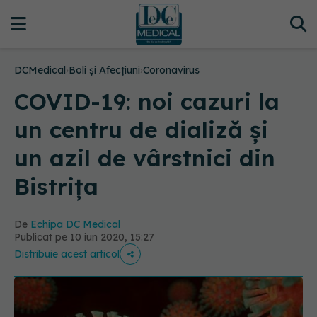
DCMedical
›
Boli și Afecțiuni
›
Coronavirus
COVID-19: noi cazuri la
un centru de dializă și
un azil de vârstnici din
Bistrița
De
Echipa DC Medical
Publicat pe 10 iun 2020, 15:27
Distribuie acest articol