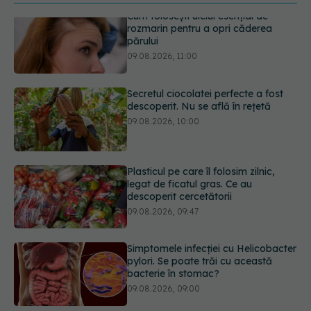
Secretul ciocolatei perfecte a fost
descoperit. Nu se află în rețetă
09.08.2026, 10:00
Plasticul pe care îl folosim zilnic,
legat de ficatul gras. Ce au
descoperit cercetătorii
09.08.2026, 09:47
Simptomele infecției cu Helicobacter
pylori. Se poate trăi cu această
bacterie în stomac?
09.08.2026, 09:00
Transpirații nocturne: semnul ignorat
care poate ascunde probleme
serioase de sănătate
08.08.2026, 20:00