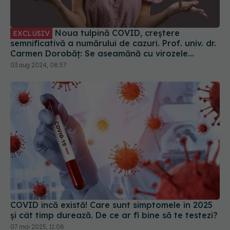
Noua tulpină COVID, creștere
EXCLUSIV
semnificativă a numărului de cazuri. Prof. univ. dr.
Carmen Dorobăț: Se aseamănă cu virozele
respiratorii. Nu necesită tratament simptomatic
03 aug 2024, 08:57
COVID încă există! Care sunt simptomele în 2025
și cât timp durează. De ce ar fi bine să te testezi?
07 mai 2025, 11:08