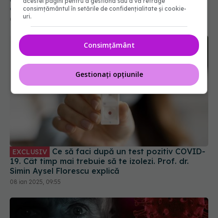
acestei pagini pentru a gestiona sau a vă retrage
de peste 40 de ani
consimțământul în setările de confidențialitate și cookie-
uri.
06 feb 2025, 21:25
Consimțământ
Gestionați opțiunile
Ce să faci după un test pozitiv COVID-
EXCLUSIV
19. Cât timp mai trebuie să te izolezi. Prof. dr.
Simin Aysel Florescu explică
08 ian 2025, 09:55