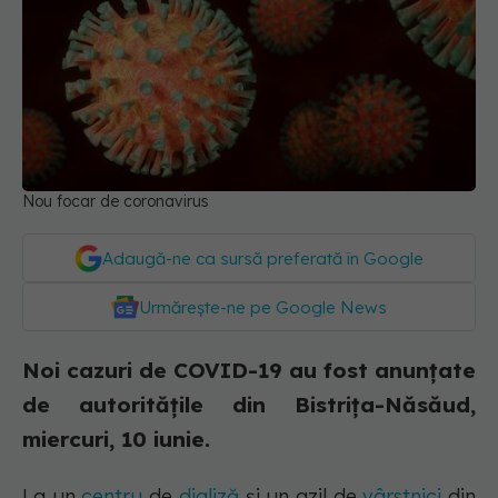
Nou focar de coronavirus
Adaugă-ne ca sursă preferată în Google
Urmărește-ne pe Google News
Noi cazuri de COVID-19 au fost anunțate
de autoritățile din Bistrița-Năsăud,
miercuri, 10 iunie.
La un
centru
de
dializă
și un azil de
vârstnici
din