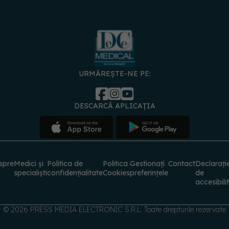
URMĂREȘTE-NE PE:
DESCARCĂ APLICAȚIA
spre
Medici și
Politica de
Politica
Gestionați
Contact
Declarați
specialiști
confidențialitate
Cookies
preferințele
de
accesibili
© 2026 PRESS MEDIA ELECTRONIC S.R.L. Toate drepturile rezervate