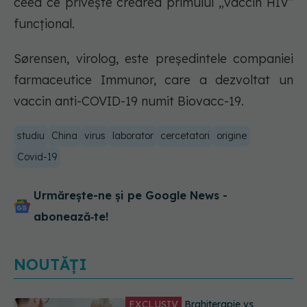
ceea ce priveşte crearea primului „vaccin HIV”
funcţional.
Sørensen, virolog, este preşedintele companiei
farmaceutice Immunor, care a dezvoltat un
vaccin anti-COVID-19 numit Biovacc-19.
studiu
China
virus
laborator
cercetatori
origine
Covid-19
Urmărește-ne și pe Google News -
abonează‑te!
NOUTĂȚI