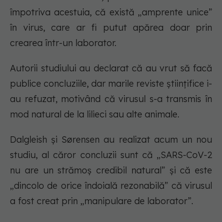
împotriva acestuia, că există „amprente unice”
în virus, care ar fi putut apărea doar prin
crearea într-un laborator.
Autorii studiului au declarat că au vrut să facă
publice concluziile, dar marile reviste științifice i-
au refuzat, motivând că virusul s-a transmis în
mod natural de la lilieci sau alte animale.
Dalgleish şi Sørensen au realizat acum un nou
studiu, al căror concluzii sunt că „SARS-CoV-2
nu are un strămoş credibil natural” şi că este
„dincolo de orice îndoială rezonabilă” că virusul
a fost creat prin „manipulare de laborator”.