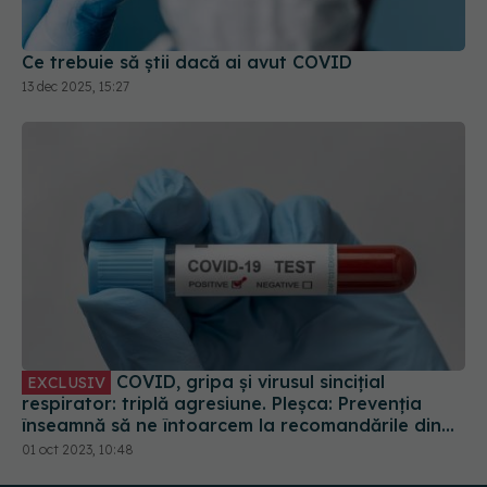
Ce trebuie să știi dacă ai avut COVID
13 dec 2025, 15:27
COVID, gripa și virusul sincițial
EXCLUSIV
respirator: triplă agresiune. Pleșca: Prevenția
înseamnă să ne întoarcem la recomandările din
timpul pandemiei!
01 oct 2023, 10:48