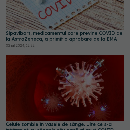
Sipavibart, medicamentul care previne COVID de
la AstraZeneca, a primit o aprobare de la EMA
02 iul 2024, 12:22
Celule zombie în vasele de sânge. Uite ce s-a
întâmplat cu sângele tău dacă ai avut COVID
28 iul 2025, 15:08