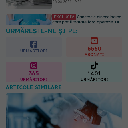
anumite categorii de paciente
06.08.2026, 19:05
URMĂREȘTE-NE ȘI PE:
EXCLUSIV
Brahiterapie vs
radioterapie externă în cancerul
ginecologic. Dr. Sorin Bogdan
6560
(SANADOR) explică diferența și
URMĂRITORI
cum acționează tratamentul
ABONAȚI
06.08.2026, 22:49
365
1401
URMĂRITORI
URMĂRITORI
ARTICOLE SIMILARE