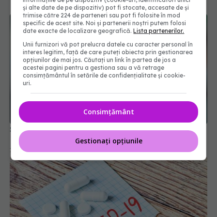
și alte date de pe dispozitiv) pot fi stocate, accesate de și
trimise către 224 de parteneri sau pot fi folosite în mod
specific de acest site. Noi și partenerii noștri putem folosi
date exacte de localizare geografică.
Lista partenerilor.
Unii furnizori vă pot prelucra datele cu caracter personal în
interes legitim, față de care puteți obiecta prin gestionarea
opțiunilor de mai jos. Căutați un link în partea de jos a
acestei pagini pentru a gestiona sau a vă retrage
consimțământul în setările de confidențialitate și cookie-
uri.
Scădere semnificativă a cazurilor noi de COVID-
Consimțământ
19 în România
14 oct 2025, 14:20
Gestionați opțiunile