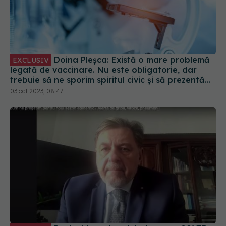
Doina Pleșca: Există o mare problemă
EXCLUSIV
legată de vaccinare. Nu este obligatorie, dar
trebuie să ne sporim spiritul civic și să prezentăm
corect minusurile și plusurile fiecărui vaccin
03 oct 2023, 08:47
Paxlovid, noul antiviral pentru COVID.
EXCLUSIV
Rafila: Va fi la dispoziția pacienților care vor avea
nevoie