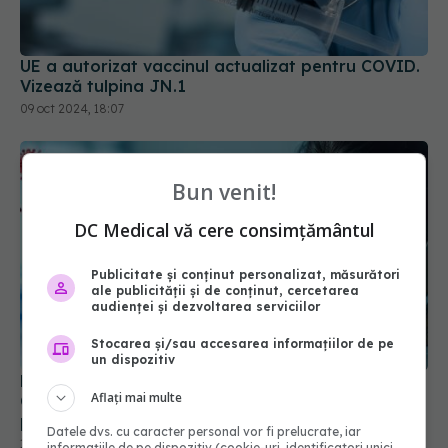
UE a autorizat vaccinul actualizat pentru COVID.
Vizează tulpina JN.1
09 oct 2024, 18:07
Bun venit!
DC Medical vă cere consimțământul
Publicitate și conținut personalizat, măsurători
ale publicității și de conținut, cercetarea
audienței și dezvoltarea serviciilor
Medicii avertizează: FLiRT, FLuQE și LB.1, variante
Stocarea și/sau accesarea informațiilor de pe
COVID-19, se răspândesc. "Au modificări în
un dispozitiv
proteina spike. Ignoră imunitatea de la vaccin
sau infectarea anterioară
Aflați mai multe
10 iul 2024, 20:12
Datele dvs. cu caracter personal vor fi prelucrate, iar
informațiile de pe dispozitiv (cookie-uri, identificatori unici