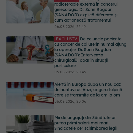
EXCLUSIV
De ce unele paciente
cu cancer de col uterin nu mai ajung
la operație. Dr. Sorin Bogdan
(SANADOR): Intervenția
chirurgicală, doar în situații
particulare
06.08.2026, 20:45
Alertă în Europa după un nou caz
de hantavirus Anzi, singura tulpină
care se transmite de la om la om
06.08.2026, 20:06
Mii de angajați din Sănătate ar
putea primi salarii mai mari.
Sindicatele cer schimbarea legii
06.08.2026, 19:26
EXCLUSIV
Cancerele ginecologice
care pot fi tratate fără operație. Dr.
Sorin Bogdan (SANADOR): Chirurgia
este indicată doar punctual, pentru