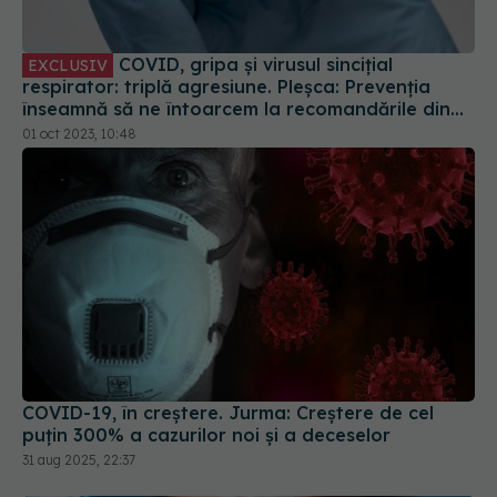
COVID, gripa și virusul sincițial
EXCLUSIV
respirator: triplă agresiune. Pleșca: Prevenția
înseamnă să ne întoarcem la recomandările din
timpul pandemiei!
01 oct 2023, 10:48
COVID-19, în creștere. Jurma: Creștere de cel
puțin 300% a cazurilor noi și a deceselor
31 aug 2025, 22:37