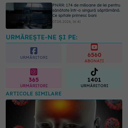
Ce spune culoarea ta preferată
despre vârsta pe care o ai. Care
este "codul cromatic" al generațiilor
07.08.2026, 21:29
URMĂREȘTE-NE ȘI PE:
6560
URMĂRITORI
ABONAȚI
365
1401
URMĂRITORI
URMĂRITORI
ARTICOLE SIMILARE