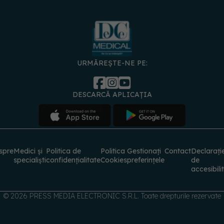
URMĂREȘTE-NE PE:
DESCARCĂ APLICAȚIA
spre
Medici și
Politica de
Politica
Gestionați
Contact
Declarați
specialiști
confidențialitate
Cookies
preferințele
de
accesibili
© 2026 PRESS MEDIA ELECTRONIC S.R.L. Toate drepturile rezervate