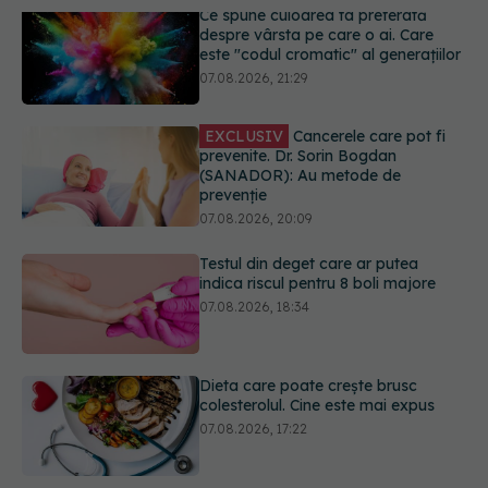
EXCLUSIV
Cancerele care pot fi
prevenite. Dr. Sorin Bogdan
(SANADOR): Au metode de
prevenție
07.08.2026, 20:09
Testul din deget care ar putea
indica riscul pentru 8 boli majore
07.08.2026, 18:34
Dieta care poate crește brusc
colesterolul. Cine este mai expus
07.08.2026, 17:22
PNRR: 174 de milioane de lei pentru
sănătate într-o singură săptămână.
Ce spitale primesc bani
07.08.2026, 16:41