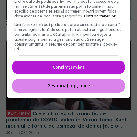
și alte date de pe dispozitiv) pot fi stocate, accesate de și
trimise către 224 de parteneri sau pot fi folosite în mod
specific de acest site. Noi și partenerii noștri putem folosi
date exacte de localizare geografică.
Lista partenerilor.
XEC, noua variantă COVID. Se răspândește rapid
Unii furnizori vă pot prelucra datele cu caracter personal în
interes legitim, față de care puteți obiecta prin gestionarea
16 sep 2024, 08:42
opțiunilor de mai jos. Căutați un link în partea de jos a
acestei pagini pentru a gestiona sau a vă retrage
consimțământul în setările de confidențialitate și cookie-
uri.
Consimțământ
Gestionați opțiunile
Creierul, afectat dramatic de
EXCLUSIV
pandemia de COVID. Valentin-Veron Toma: Sunt
mai multe forme de psihoză, de demență. E o
accelerare a unor fenomene care păreau să fie
30 aug 2023, 20:55