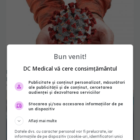
Bun venit!
DC Medical vă cere consimțământul
De ce copiii care răcesc mai des sunt mai
protejați de COVID-19. Explicațiile cercetătorilor
Publicitate și conținut personalizat, măsurători
02 sep 2025, 09:54
ale publicității și de conținut, cercetarea
audienței și dezvoltarea serviciilor
Stocarea și/sau accesarea informațiilor de pe
un dispozitiv
Aflați mai multe
Datele dvs. cu caracter personal vor fi prelucrate, iar
informațiile de pe dispozitiv (cookie-uri, identificatori unici