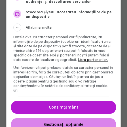
13 sep 2024, 23:47
audienței și dezvoltarea serviciilor
Stocarea și/sau accesarea informațiilor de pe
un dispozitiv
Aflați mai multe
Datele dvs. cu caracter personal vor fi prelucrate, iar
informațiile de pe dispozitiv (cookie-uri, identificatori unici
și alte date de pe dispozitiv) pot fi stocate, accesate de și
trimise către 224 de parteneri sau pot fi folosite în mod
specific de acest site. Noi și partenerii noștri putem folosi
date exacte de localizare geografică.
Lista partenerilor.
Unii furnizori vă pot prelucra datele cu caracter personal în
interes legitim, față de care puteți obiecta prin gestionarea
Remdesivir, tratamentul injectabil
opțiunilor de mai jos. Căutați un link în partea de jos a
EXCLUSIV
acestei pagini pentru a gestiona sau a vă retrage
pentru COVID. Prof. dr. Simin Aysel Florescu:
consimțământul în setările de confidențialitate și cookie-
Administrarea se face în spitale
uri.
29 aug 2024, 23:43
Consimțământ
Gestionați opțiunile