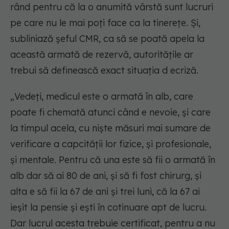
rând pentru că la o anumită vârstă sunt lucruri
pe care nu le mai poți face ca la tinerețe. Și,
subliniază șeful CMR, ca să se poată apela la
această armată de rezervă, autoritățile ar
trebui să definească exact situația d ecriză.
„Vedeți, medicul este o armată în alb, care
poate fi chemată atunci când e nevoie, și care
la timpul acela, cu niște măsuri mai sumare de
verificare a capcității lor fizice, și profesionale,
și mentale. Pentru că una este să fii o armată în
alb dar să ai 80 de ani, și să fi fost chirurg, și
alta e să fii la 67 de ani și trei luni, că la 67 ai
ieșit la pensie și ești în cotinuare apt de lucru.
Dar lucrul acesta trebuie certificat, pentru a nu