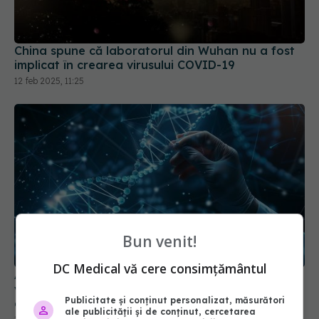
China spune că laboratorul din Wuhan nu a fost
implicat în crearea virusului COVID-19
12 feb 2025, 11:25
Bun venit!
DC Medical vă cere consimțământul
ARN-ul autoamplificator, o nouă speranță pentru
vaccinurile COVID-19 și tratamentele pentru
Publicitate și conținut personalizat, măsurători
cancer
ale publicității și de conținut, cercetarea