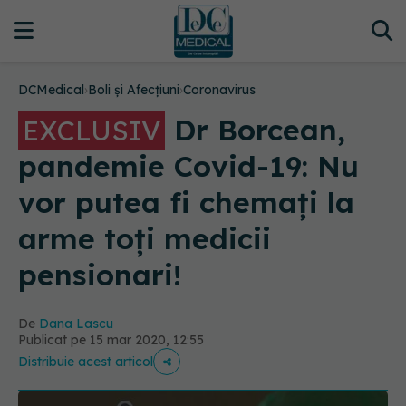
DCMedical
›
Boli și Afecțiuni
›
Coronavirus
Dr Borcean,
EXCLUSIV
pandemie Covid-19: Nu
vor putea fi chemați la
arme toți medicii
pensionari!
De
Dana Lascu
Publicat pe 15 mar 2020, 12:55
Distribuie acest articol