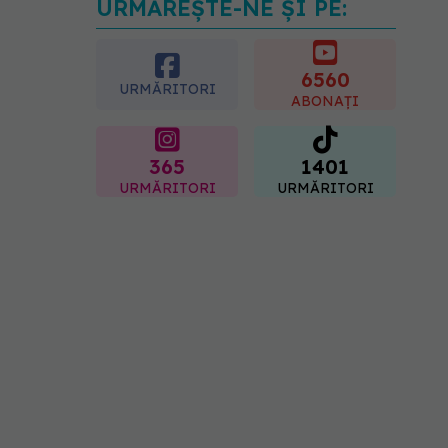
URMĂREȘTE-NE ȘI PE:
Trucul simplu care face
pepenele verde mult mai
ușor de tăiat
6560
08.08.2026, 15:32
URMĂRITORI
ABONAȚI
365
1401
URMĂRITORI
URMĂRITORI