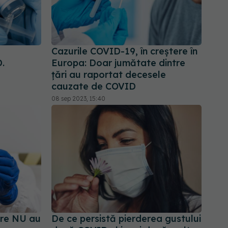
Cazurile COVID-19, în creștere în
.
Europa: Doar jumătate dintre
țări au raportat decesele
cauzate de COVID
08 sep 2023, 15:40
are NU au
De ce persistă pierderea gustului