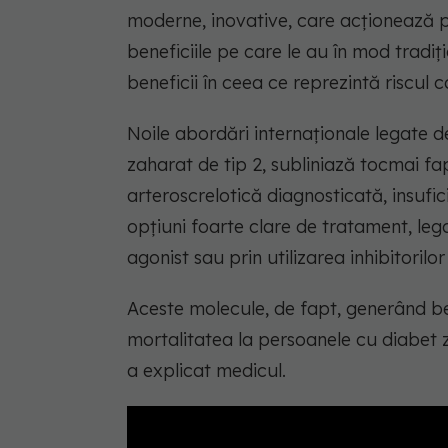
moderne, inovative, care acționează p
beneficiile pe care le au în mod tradiț
beneficii în ceea ce reprezintă riscul 
Noile abordări internaționale legate d
zaharat de tip 2, subliniază tocmai fap
arteroscrelotică diagnosticată, insufi
opțiuni foarte clare de tratament, leg
agonist sau prin utilizarea inhibitoril
Aceste molecule, de fapt, generând ben
mortalitatea la persoanele cu diabet 
a explicat medicul.