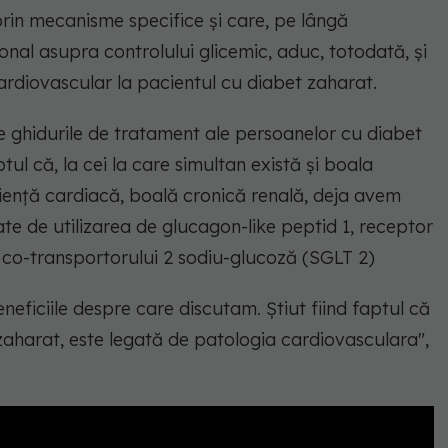
rin mecanisme specifice și care, pe lângă
ional asupra controlului glicemic, aduc, totodată, și
cardiovascular la pacientul cu diabet zaharat.
e ghidurile de tratament ale persoanelor cu diabet
tul că, la cei la care simultan există și boala
ciență cardiacă, boală cronică renală, deja avem
ate de utilizarea de glucagon-like peptid 1, receptor
or co-transportorului 2 sodiu-glucoză (SGLT 2)
eficiile despre care discutam. Știut fiind faptul că
zaharat, este legată de patologia cardiovasculara",