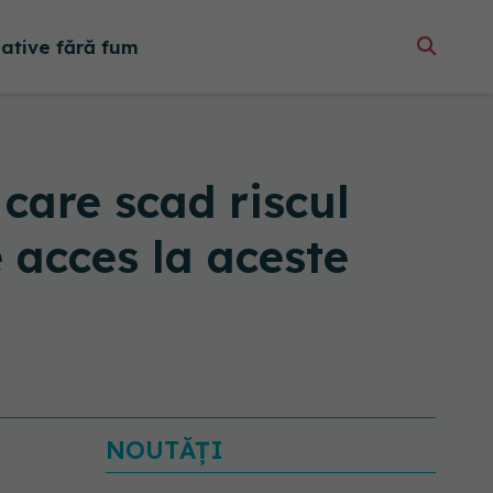
native fără fum
care scad riscul
e acces la aceste
NOUTĂȚI