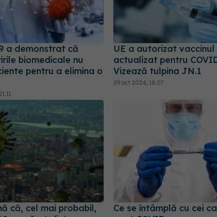
 a demonstrat că
UE a autorizat vaccinul
irile biomedicale nu
actualizat pentru COVID
ciente pentru a elimina o
Vizează tulpina JN.1
09 oct 2024, 18:07
1:11
ă că, cel mai probabil,
Ce se întâmplă cu cei c