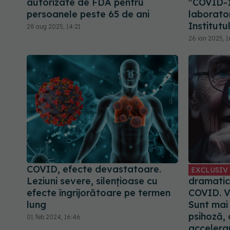
autorizate de FDA pentru
"COVID-1
persoanele peste 65 de ani
laborator
Institutu
28 aug 2025, 14:21
26 ian 2025, 1
COVID, efecte devastatoare.
EXCLUSIV
Leziuni severe, silențioase cu
dramatic
efecte îngrijorătoare pe termen
COVID. V
lung
Sunt mai
psihoză,
01 feb 2024, 16:46
accelera