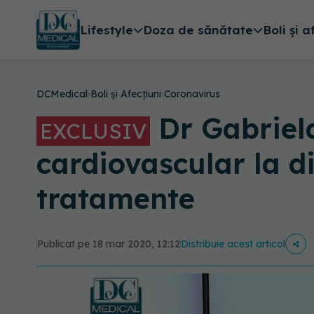
Lifestyle
Doza de sănătate
Boli și a
DCMedical
›
Boli și Afecțiuni
›
Coronavirus
Dr Gabriela
EXCLUSIV
cardiovascular la di
tratamente
Publicat pe 18 mar 2020, 12:12
Distribuie acest articol