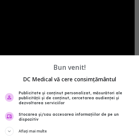
Bun venit!
DC Medical vă cere consimțământul
Publicitate și conținut personalizat, măsurători ale
le
gabriela radulian
publicității și de conținut, cercetarea audienței și
dezvoltarea serviciilor
Stocarea și/sau accesarea informațiilor de pe un
abonează‑te!
dispozitiv
Aflați mai multe