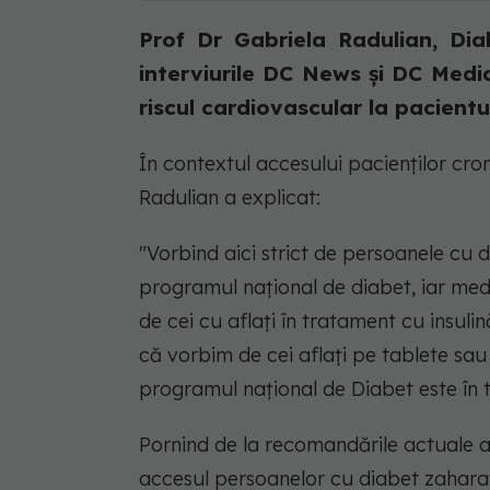
Prof Dr Gabriela Radulian, Diab
interviurile DC News și DC Medi
riscul cardiovascular la pacientul
În contextul accesului pacienților cr
Radulian a explicat:
"Vorbind aici strict de persoanele cu 
programul național de diabet, iar med
de cei cu aflați în tratament cu insuli
că vorbim de cei aflați pe tablete sau 
programul național de Diabet este în t
Pornind de la recomandările actuale ale
accesul persoanelor cu diabet zaharat