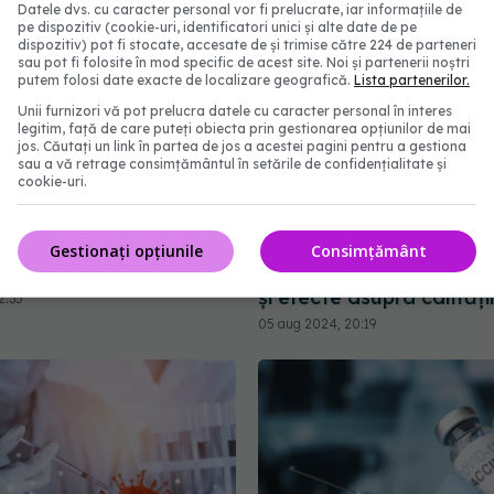
Datele dvs. cu caracter personal vor fi prelucrate, iar informațiile de
pe dispozitiv (cookie-uri, identificatori unici și alte date de pe
dispozitiv) pot fi stocate, accesate de și trimise către 224 de parteneri
sau pot fi folosite în mod specific de acest site. Noi și partenerii noștri
putem folosi date exacte de localizare geografică.
Lista partenerilor.
Unii furnizori vă pot prelucra datele cu caracter personal în interes
legitim, față de care puteți obiecta prin gestionarea opțiunilor de mai
jos. Căutați un link în partea de jos a acestei pagini pentru a gestiona
sau a vă retrage consimțământul în setările de confidențialitate și
cookie-uri.
 COVID Moderna, testat
Impactul pe termen lung
Gestionați opțiunile
Consimțământ
bo
COVID-19: Simptome per
și efecte asupra calității 
2:35
05 aug 2024, 20:19