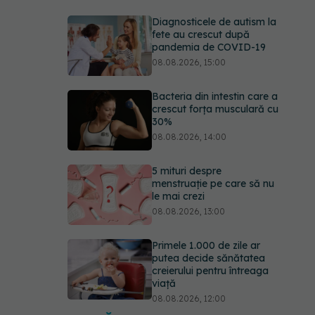
Diagnosticele de autism la
fete au crescut după
pandemia de COVID-19
08.08.2026, 15:00
Bacteria din intestin care a
crescut forța musculară cu
30%
08.08.2026, 14:00
5 mituri despre
menstruație pe care să nu
le mai crezi
08.08.2026, 13:00
Primele 1.000 de zile ar
putea decide sănătatea
creierului pentru întreaga
viață
08.08.2026, 12:00