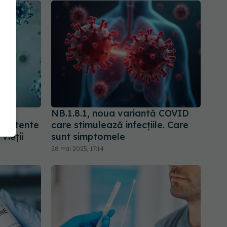
 al
NB.1.8.1, noua variantă COVID
sistente
care stimulează infecțiile. Care
vieții
sunt simptomele
28 mai 2025, 17:14