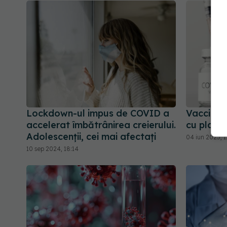
Lockdown-ul impus de COVID a
Vaccinul
accelerat îmbătrânirea creierului.
cu place
Adolescenții, cei mai afectați
04 iun 2025, 1
10 sep 2024, 18:14