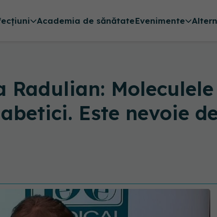
fecțiuni
Academia de sănătate
Evenimente
Alter
 Radulian: Moleculele 
abetici. Este nevoie d