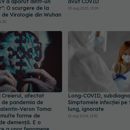
9 a apărut dintr-un
avut COVID
": O scurgere de la
05 aug 2025, 13:09
l de Virologie din Wuhan
6:30
Creierul, afectat
Long-COVID, subdiagnos
 de pandemia de
Simptomele infecției pe
alentin-Veron Toma:
lung, ignorate
 multe forme de
18 aug 2024, 13:32
 de demență. E o
re a unor fenomene