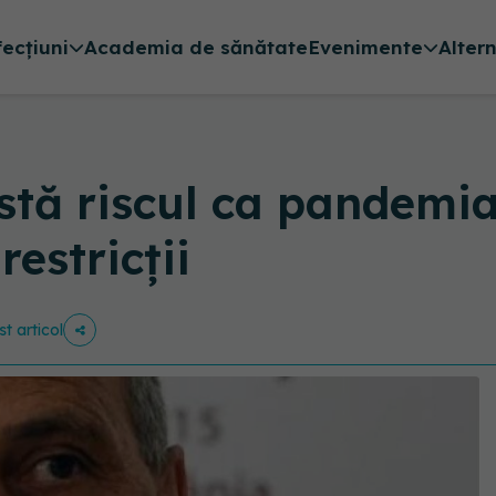
fecțiuni
Academia de sănătate
Evenimente
Alter
istă riscul ca pandemi
restricții
st articol