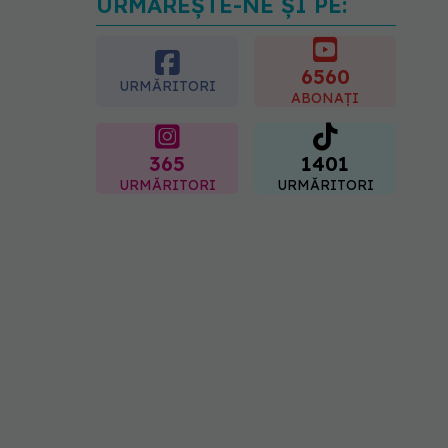
URMĂREȘTE-NE ȘI PE:
Ți-ai mărit buzele? Cele 4
greșeli care pot strica
rezultatul după injectarea
cu acid hialuronic
6560
URMĂRITORI
07.08.2026, 13:54
ABONAȚI
365
1401
URMĂRITORI
URMĂRITORI