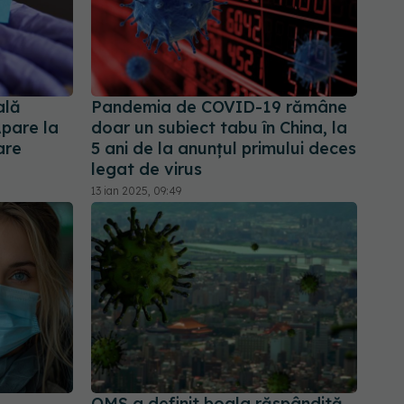
ală
Pandemia de COVID-19 rămâne
pare la
doar un subiect tabu în China, la
are
5 ani de la anunțul primului deces
legat de virus
13 ian 2025, 09:49
a
OMS a definit boala răspândită