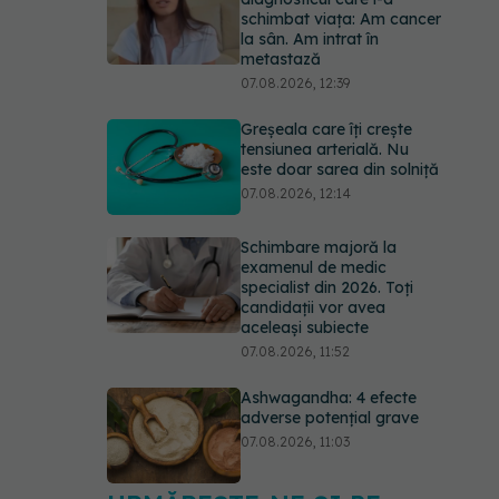
schimbat viața: Am cancer
la sân. Am intrat în
metastază
07.08.2026, 12:39
Greșeala care îți crește
tensiunea arterială. Nu
este doar sarea din solniță
07.08.2026, 12:14
Schimbare majoră la
examenul de medic
specialist din 2026. Toți
candidații vor avea
aceleași subiecte
07.08.2026, 11:52
Ashwagandha: 4 efecte
adverse potențial grave
07.08.2026, 11:03