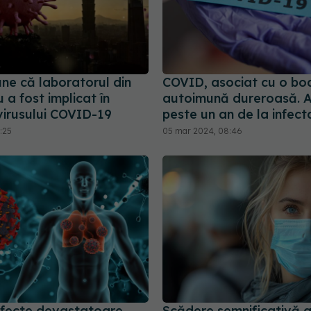
ne că laboratorul din
COVID, asociat cu o bo
a fost implicat în
autoimună dureroasă. A
virusului COVID-19
peste un an de la infect
1:25
05 mar 2024, 08:46
fecte devastatoare.
Scădere semnificativă 