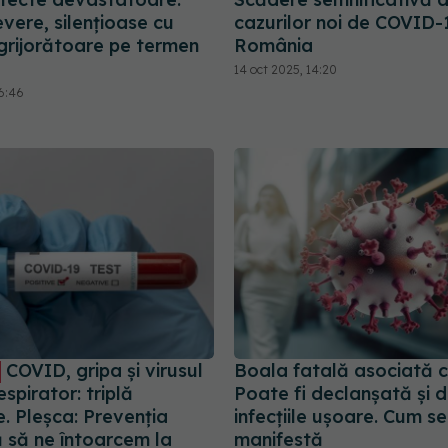
evere, silențioase cu
cazurilor noi de COVID-1
ngrijorătoare pe termen
România
14 oct 2025, 14:20
16:46
COVID, gripa și virusul
Boala fatală asociată 
respirator: triplă
Poate fi declanșată și 
. Pleșca: Prevenția
infecțiile ușoare. Cum se
 să ne întoarcem la
manifestă