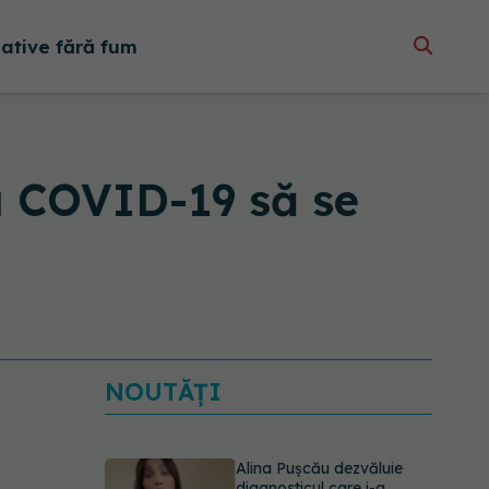
native fără fum
a COVID-19 să se
NOUTĂȚI
Alina Pușcău dezvăluie
diagnosticul care i-a