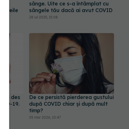
ctul
sânge. Uite ce s-a întâmplat cu
femeile
sângele tău dacă ai avut COVID
28 iul 2025, 15:08
 mai des
De ce persistă pierderea gustului
OVID-19.
după COVID chiar și după mult
or
timp?
05 mar 2026, 10:47