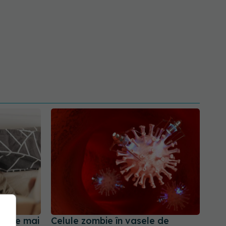
meile mai
Celule zombie în vasele de