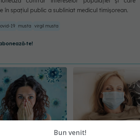
onează contrar intereselor populației și care
 în spațiul public a subliniat medicul timișorean.
ovid-19
musta
virgil musta
abonează‑te!
Bun venit!
 pe termen lung al
Long-COVID lovește fe