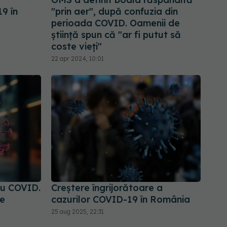
9 în
"prin aer", după confuzia din
perioada COVID. Oamenii de
știință spun că "ar fi putut să
coste vieți"
22 apr 2024, 10:01
cu COVID.
Creștere îngrijorătoare a
de
cazurilor COVID-19 în România
25 aug 2025, 22:31