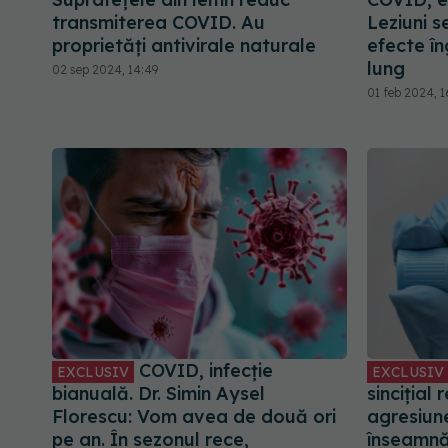
transmiterea COVID. Au
Leziuni s
proprietăți antivirale naturale
efecte î
lung
02 sep 2024, 14:49
01 feb 2024, 
COVID, infecție
EXCLUSIV
EXCLUSIV
bianuală. Dr. Simin Aysel
sincițial 
Florescu: Vom avea de două ori
agresiune
pe an. În sezonul rece,
înseamnă