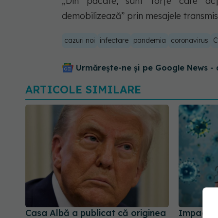
„Din păcate, sunt forțe care acți
demobilizează” prin mesajele transmise
cazuri noi
infectare
pandemia
coronavirus
C
Urmărește-ne și pe Google News - 
ARTICOLE SIMILARE
Casa Albă a publicat că originea
Impactul