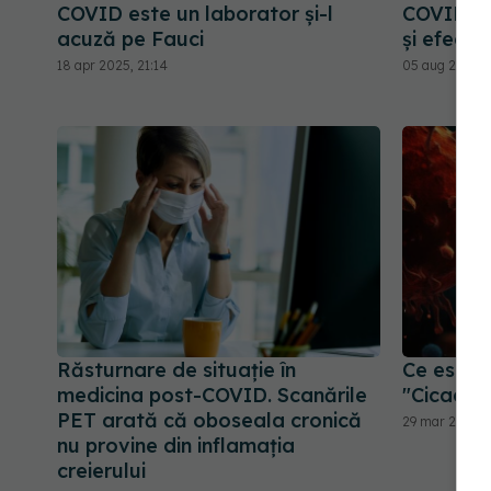
COVID este un laborator și-l
COVID-19
acuză pe Fauci
și efecte 
18 apr 2025, 21:14
05 aug 2024, 
Răsturnare de situație în
Ce este 
medicina post-COVID. Scanările
"Cicada" 
PET arată că oboseala cronică
29 mar 2026, 
nu provine din inflamația
creierului