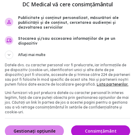
: Simptome persistente
mult decât bărbații. Efe
DC Medical vă cere consimțământul
asupra calității vieții
secundar care apare la 
de peste 40 de ani
Publicitate și conținut personalizat, măsurători ale
20:19
publicității și de conținut, cercetarea audienței și
06 feb 2025, 21:25
dezvoltarea serviciilor
Stocarea și/sau accesarea informațiilor de pe un
dispozitiv
Aflați mai multe
Datele dvs. cu caracter personal vor fi prelucrate, iar informațiile de
pe dispozitiv (cookie-uri, identificatori unici și alte date de pe
dispozitiv) pot fi stocate, accesate de și trimise către 224 de parteneri
sau pot fi folosite în mod specific de acest site. Noi și partenerii noștri
putem folosi date exacte de localizare geografică.
Lista partenerilor.
Unii furnizori vă pot prelucra datele cu caracter personal în interes
legitim, față de care puteți obiecta prin gestionarea opțiunilor de mai
varianta COVID
De ce copiii care răcesc
jos. Căutați un link în partea de jos a acestei pagini pentru a gestiona
sau a vă retrage consimțământul în setările de confidențialitate și
și de ce se tem experții
sunt mai protejați de C
cookie-uri.
Explicațiile cercetătoril
10:32
02 sep 2025, 09:54
Gestionați opțiunile
Consimțământ