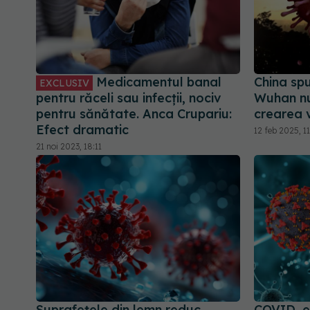
Medicamentul banal
China spu
EXCLUSIV
pentru răceli sau infecții, nociv
Wuhan nu 
pentru sănătate. Anca Crupariu:
crearea 
Efect dramatic
12 feb 2025, 1
21 noi 2023, 18:11
Suprafețele din lemn reduc
COVID, e