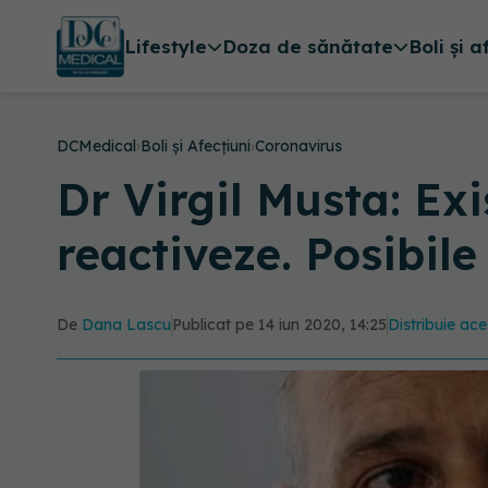
Lifestyle
Doza de sănătate
Boli și a
DCMedical
›
Boli și Afecțiuni
›
Coronavirus
Dr Virgil Musta: Ex
reactiveze. Posibile 
De
Dana Lascu
Publicat pe 14 iun 2020, 14:25
Distribuie ace