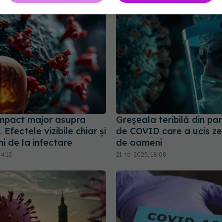
mpact major asupra
Greșeala teribilă din p
. Efectele vizibile chiar și
de COVID care a ucis zec
i de la infectare
de oameni
14:12
21 noi 2025, 18:08