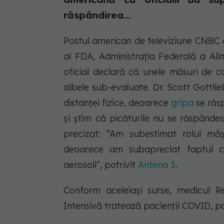
răspândirea...
Postul american de televiziune CNBC a 
al FDA, Administrația Federală a Ali
oficial declară că unele măsuri de 
albele sub-evaluate. Dr. Scott Gottlie
distanței fizice, deoarece
gripa
se răsp
și știm că picăturile nu se răspânde
precizat: ”Am subestimat rolul mășt
deoarece am subapreciat faptul 
aerosoli”, potrivit
Antena 3
.
Conform aceleiași surse, medicul 
Intensivă tratează pacienții COVID, 