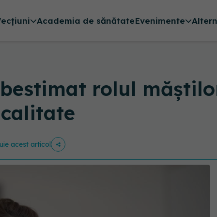
fecțiuni
Academia de sănătate
Evenimente
Alter
bestimat rolul măștilo
 calitate
uie acest articol