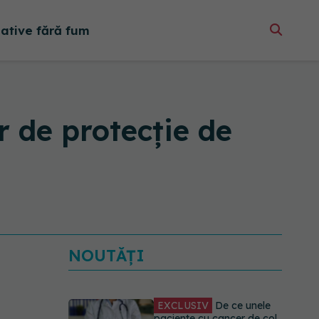
native fără fum
r de protecție de
NOUTĂȚI
EXCLUSIV
De ce unele
paciente cu cancer de col