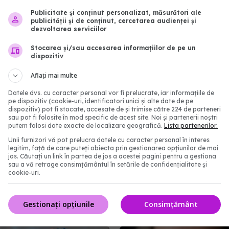
ator
Publicitate și conținut personalizat, măsurători ale
:53
publicității și de conținut, cercetarea audienței și
dezvoltarea serviciilor
Stocarea și/sau accesarea informațiilor de pe un
dispozitiv
Aflați mai multe
Datele dvs. cu caracter personal vor fi prelucrate, iar informațiile de
pe dispozitiv (cookie-uri, identificatori unici și alte date de pe
dispozitiv) pot fi stocate, accesate de și trimise către 224 de parteneri
sau pot fi folosite în mod specific de acest site. Noi și partenerii noștri
putem folosi date exacte de localizare geografică.
Lista partenerilor.
Unii furnizori vă pot prelucra datele cu caracter personal în interes
legitim, față de care puteți obiecta prin gestionarea opțiunilor de mai
jos. Căutați un link în partea de jos a acestei pagini pentru a gestiona
sau a vă retrage consimțământul în setările de confidențialitate și
varianta COVID
De ce persistă pierderea
cookie-uri.
și de ce se tem experții
după COVID chiar și du
timp?
10:32
Gestionați opțiunile
Consimțământ
05 mar 2026, 10:47