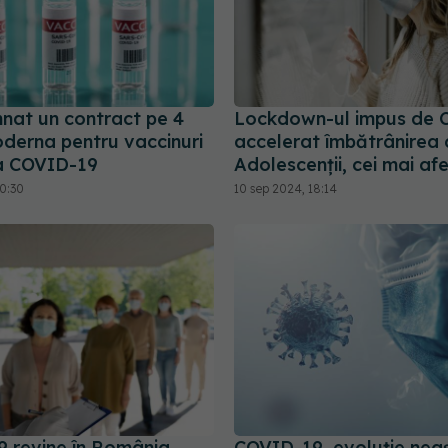
nat un contract pe 4
Lockdown-ul impus de 
oderna pentru vaccinuri
accelerat îmbătrânirea c
a COVID-19
Adolescenții, cei mai afe
20:30
10 sep 2024, 18:14
 revine în România.
COVID-19, evoluție nea