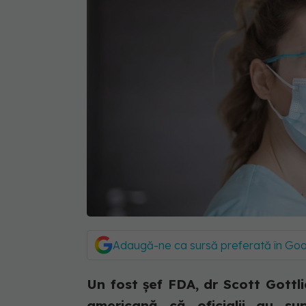
Adaugă-ne ca sursă preferată în Go
Un fost șef FDA, dr Scott Gottli
americană că oficialii au supr