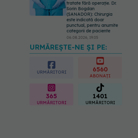
tratate fără operație. Dr.
Sorin Bogdan
(SANADOR): Chirurgia
este indicată doar
punctual, pentru anumite
categorii de paciente
06.08.2026, 19:05
URMĂREȘTE-NE ȘI PE:
EXCLUSIV
Brahiterapie
vs radioterapie externă în
cancerul ginecologic. Dr.
Sorin Bogdan (SANADOR)
6560
URMĂRITORI
explică diferența și cum
ABONAȚI
acționează tratamentul
06.08.2026, 22:49
365
1401
URMĂRITORI
URMĂRITORI