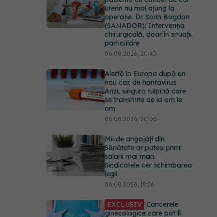
uterin nu mai ajung la
operație. Dr. Sorin Bogdan
(SANADOR): Intervenția
chirurgicală, doar în situații
particulare
06.08.2026, 20:45
Alertă în Europa după un
nou caz de hantavirus
Anzi, singura tulpină care
se transmite de la om la
om
06.08.2026, 20:06
Mii de angajați din
Sănătate ar putea primi
salarii mai mari.
Sindicatele cer schimbarea
legii
06.08.2026, 19:26
EXCLUSIV
Cancerele
ginecologice care pot fi