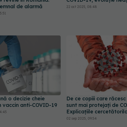
 semnal de alarmă
22 oct 2025, 08:48
5:51
ă o decizie cheie
De ce copiii care răcesc
un vaccin anti-COVID-19
sunt mai protejați de C
Explicațiile cercetătoril
14:45
02 sep 2025, 09:54