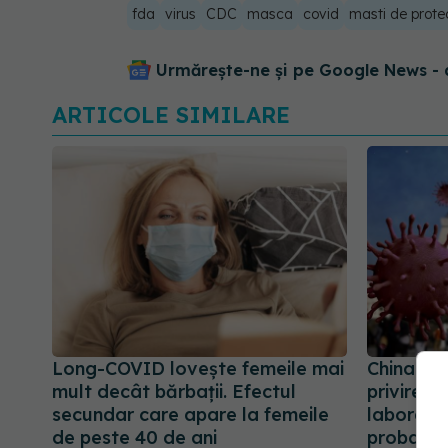
fda
virus
CDC
masca
covid
masti de prote
Urmărește-ne și pe Google News - 
ARTICOLE SIMILARE
Long-COVID lovește femeile mai
China ne
mult decât bărbații. Efectul
privire l
secundar care apare la femeile
laborator
de peste 40 de ani
probabil 