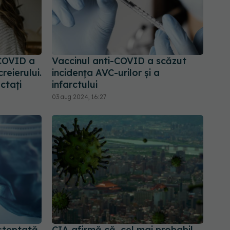
COVID a
Vaccinul anti-COVID a scăzut
reierului.
incidența AVC-urilor și a
ctați
infarctului
03 aug 2024, 16:27
șteptată
CIA afirmă că, cel mai probabil,