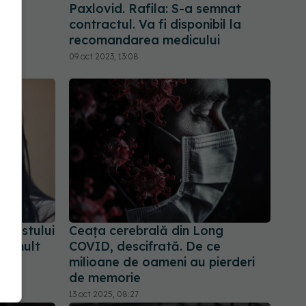
Paxlovid. Rafila: S-a semnat
contractul. Va fi disponibil la
recomandarea medicului
09 oct 2023, 13:08
 gustului
Ceața cerebrală din Long
pă mult
COVID, descifrată. De ce
milioane de oameni au pierderi
de memorie
13 oct 2025, 08:27