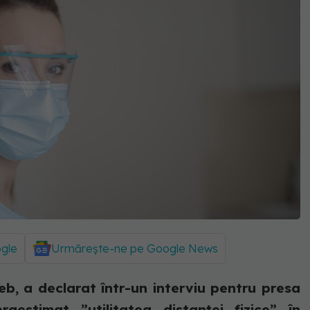
ogle
Urmărește-ne pe Google News
eb, a declarat într-un interviu pentru presa
aestimat ”utilitatea distanței fizice” în