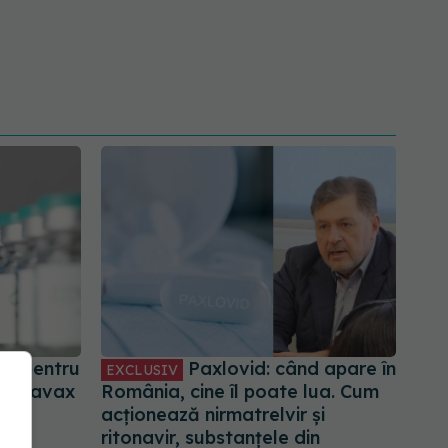
ul pentru
Paxlovid: când apare în
EXCLUSIV
r Novavax
România, cine îl poate lua. Cum
acționează nirmatrelvir și
ritonavir, substanțele din