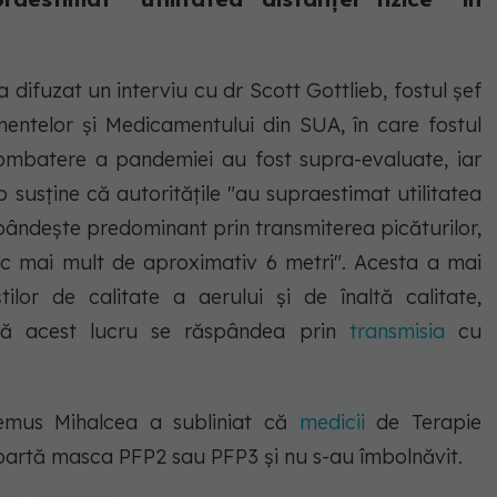
difuzat un interviu cu dr Scott Gottlieb, fostul șef
mentelor și Medicamentului din SUA, în care fostul
combatere a pandemiei au fost supra-evaluate, iar
b susține că autoritățile "au supraestimat utilitatea
ândește predominant prin transmiterea picăturilor,
sc mai mult de aproximativ 6 metri". Acesta a mai
ilor de calitate a aerului și de înaltă calitate,
că acest lucru se răspândea prin
transmisia
cu
Remus Mihalcea a subliniat că
medicii
de Terapie
poartă masca PFP2 sau PFP3 și nu s-au îmbolnăvit.