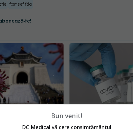
ctie
fost sef fda
abonează‑te!
agă acuzația CIA cu
Canada anulează acord
Bun venit!
a apariția COVID din
fabricarea vaccinurilo
: E extrem de puţin
Covid-19
DC Medical vă cere consimțământul
să fi existat o scurgere
12 mar 2025, 09:37