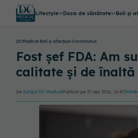
Lifestyle
Doza de sănătate
Boli și a
DCMedical
›
Boli și Afecțiuni
›
Coronavirus
Fost șef FDA: Am su
calitate și de înaltă
De
Echipa DC Medical
Publicat pe 27 apr 2021, 21:47
Distrib