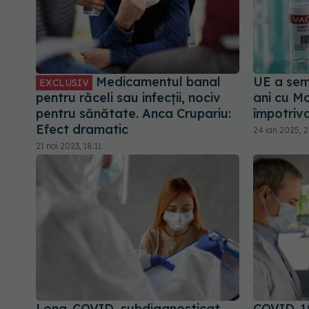
Medicamentul banal
UE a sem
EXCLUSIV
pentru răceli sau infecții, nociv
ani cu M
pentru sănătate. Anca Crupariu:
împotriv
Efect dramatic
24 ian 2025, 
21 noi 2023, 18:11
Long-COVID, subdiagnosticat.
COVID-19