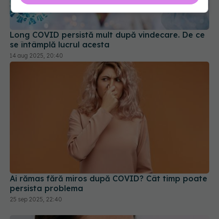
Long COVID persistă mult după vindecare. De ce
se întâmplă lucrul acesta
14 aug 2025, 20:40
Ai rămas fără miros după COVID? Cât timp poate
persista problema
25 sep 2025, 22:40