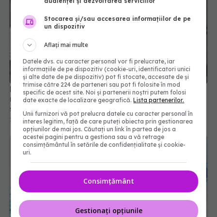
audienței și dezvoltarea serviciilor
Stocarea și/sau accesarea informațiilor de pe
un dispozitiv
Aflați mai multe
Datele dvs. cu caracter personal vor fi prelucrate, iar
informațiile de pe dispozitiv (cookie-uri, identificatori unici
și alte date de pe dispozitiv) pot fi stocate, accesate de și
trimise către 224 de parteneri sau pot fi folosite în mod
Numărul cazurilor de COVID 19 scade, dar
specific de acest site. Noi și partenerii noștri putem folosi
reinfectările continuă să crească. Ce trebuie să
date exacte de localizare geografică.
Lista partenerilor.
știi
Unii furnizori vă pot prelucra datele cu caracter personal în
23 sep 2025, 16:30
interes legitim, față de care puteți obiecta prin gestionarea
opțiunilor de mai jos. Căutați un link în partea de jos a
acestei pagini pentru a gestiona sau a vă retrage
consimțământul în setările de confidențialitate și cookie-
uri.
Consimțământ
Gestionați opțiunile