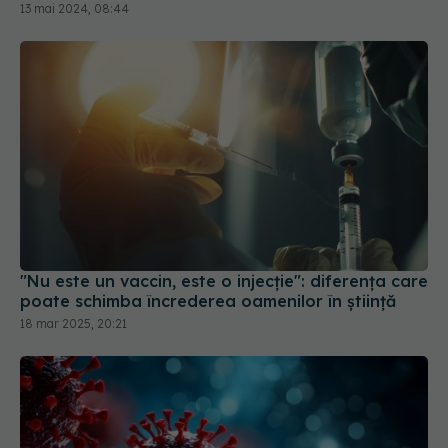
13 mai 2024, 08:44
"Nu este un vaccin, este o injecție": diferența care
poate schimba încrederea oamenilor în știință
18 mar 2025, 20:21