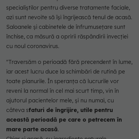
specialiștilor pentru diverse tratamente faciale,
azi sunt nevoite să își îngrijească tenul de acasă.
Saloanele și cabinetele de înfrumusețare sunt
închise, ca măsură a opririi răspândirii invecției
cu noul coronavirus.
"Traversăm o perioadă fără precendent în lume,
iar acest lucru duce la schimbări de rutină pe
toate planurile. În speranța că lucrurile vor
reveni la normal în cel mai scurt timp, vin în
ajutorul pacientelor mele, și nu numai, cu
câteva s
faturi de îngrijire, utile pentru
această perioadă pe care o petrecem în
mare parte acasă
.
Chiar și acasă, cu ingrediente naturale,