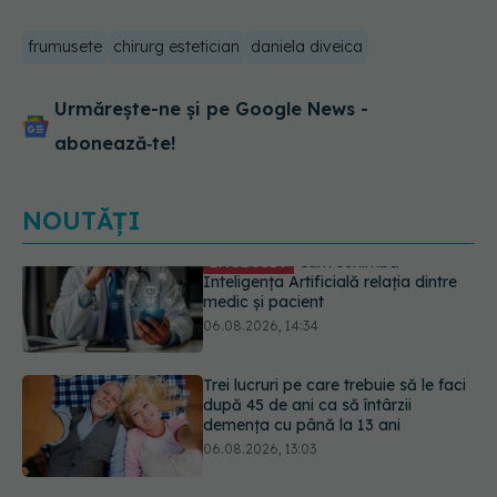
frumusete
chirurg estetician
daniela diveica
Urmărește-ne și pe Google News -
abonează‑te!
NOUTĂȚI
Trei lucruri pe care trebuie să le faci
după 45 de ani ca să întârzii
demența cu până la 13 ani
06.08.2026, 13:03
Medicii de la Fundeni demontează
unul dintre cele mai răspândite
mituri despre diabet
06.08.2026, 11:52