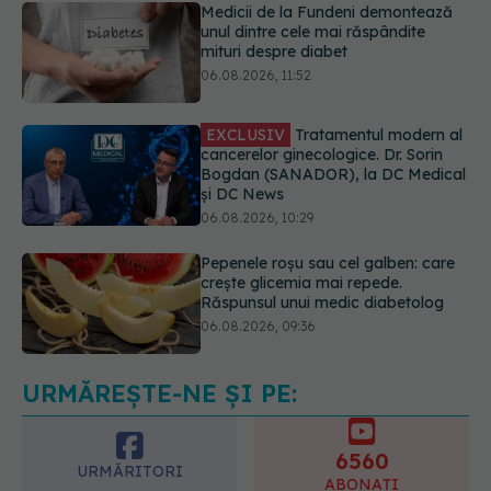
EXCLUSIV
Tratamentul modern al
cancerelor ginecologice. Dr. Sorin
Bogdan (SANADOR), la DC Medical
și DC News
06.08.2026, 10:29
Pepenele roșu sau cel galben: care
crește glicemia mai repede.
Răspunsul unui medic diabetolog
06.08.2026, 09:36
EXCLUSIV
Cum schimbă
Inteligența Artificială relația dintre
medic și pacient
06.08.2026, 14:34
URMĂREȘTE-NE ȘI PE:
6560
URMĂRITORI
ABONAȚI