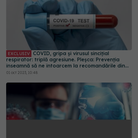
COVID, gripa și virusul sincițial
EXCLUSIV
respirator: triplă agresiune. Pleșca: Prevenția
înseamnă să ne întoarcem la recomandările din
timpul pandemiei!
01 oct 2023, 10:48