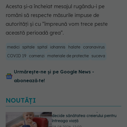
Acesta și-a încheiat mesajul rugându-i pe
români să respecte măsurile impuse de
autorități și cu ”împreună vom trece peste
această perioadă grea”.
medici
spitale
spital
iohannis
halate
coronavirus
COVID 19
comenzi
materiale de protectie
suceva
Urmărește-ne și pe Google News -
abonează‑te!
NOUTĂȚI
Analiza de sânge AST (SGOT): ce
înseamnă rezultatele și când sunt un