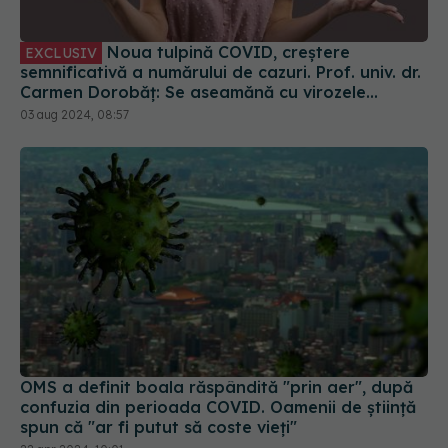
Noua tulpină COVID, creștere
EXCLUSIV
semnificativă a numărului de cazuri. Prof. univ. dr.
Carmen Dorobăț: Se aseamănă cu virozele
respiratorii. Nu necesită tratament simptomatic
03 aug 2024, 08:57
OMS a definit boala răspândită "prin aer", după
confuzia din perioada COVID. Oamenii de știință
spun că "ar fi putut să coste vieți"