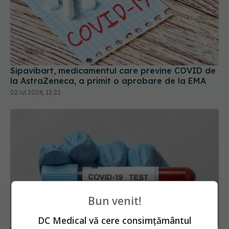
Sipavibart, medicamentul care previne COVID de
la AstraZeneca, a primit o aprobare de la EMA
02 iul 2024, 12:22
Bun venit!
DC Medical vă cere consimțământul