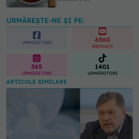
întreaga viață
08.08.2026, 12:00
URMĂREȘTE-NE ȘI PE:
6560
URMĂRITORI
ABONAȚI
365
1401
URMĂRITORI
URMĂRITORI
ARTICOLE SIMILARE