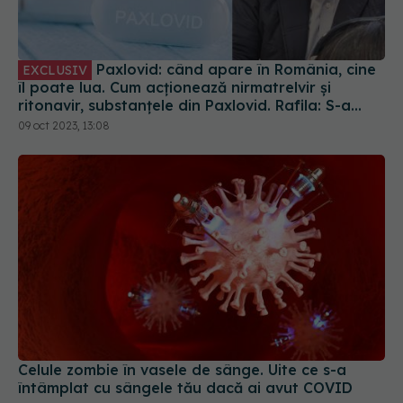
Paxlovid: când apare în România, cine
EXCLUSIV
îl poate lua. Cum acționează nirmatrelvir și
ritonavir, substanțele din Paxlovid. Rafila: S-a
semnat contractul. Va fi disponibil la
09 oct 2023, 13:08
recomandarea medicului
Celule zombie în vasele de sânge. Uite ce s-a
întâmplat cu sângele tău dacă ai avut COVID