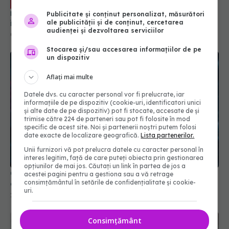
COVID, gripa și virusul sincițial
EXCLUSIV
respirator: triplă agresiune. Pleșca: Prevenția
Publicitate și conținut personalizat, măsurători
înseamnă să ne întoarcem la recomandările din
ale publicității și de conținut, cercetarea
audienței și dezvoltarea serviciilor
timpul pandemiei!
01 oct 2023, 10:48
Stocarea și/sau accesarea informațiilor de pe
un dispozitiv
Aflați mai multe
Datele dvs. cu caracter personal vor fi prelucrate, iar
informațiile de pe dispozitiv (cookie-uri, identificatori unici
și alte date de pe dispozitiv) pot fi stocate, accesate de și
trimise către 224 de parteneri sau pot fi folosite în mod
specific de acest site. Noi și partenerii noștri putem folosi
date exacte de localizare geografică.
Lista partenerilor.
Unii furnizori vă pot prelucra datele cu caracter personal în
interes legitim, față de care puteți obiecta prin gestionarea
opțiunilor de mai jos. Căutați un link în partea de jos a
COVID, impact asupra creierului. Reduce nivelul
acestei pagini pentru a gestiona sau a vă retrage
consimțământul în setările de confidențialitate și cookie-
de cortizol
uri.
21 aug 2024, 12:59
Consimțământ