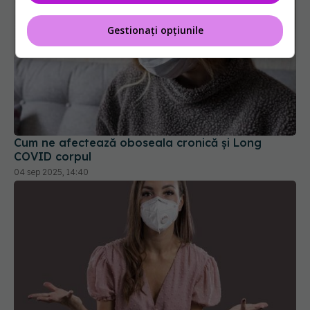
Gestionați opțiunile
Cum ne afectează oboseala cronică și Long
COVID corpul
04 sep 2025, 14:40