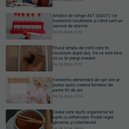
semnal de alarmă
08.08.2026, 11:00
Trucul simplu de vară care te
răcorește după duș. De ce este bine
să nu te ștergi imediat
08.08.2026, 10:37
Fereastra alimentară de opt ore ar
putea ajuta creierul femeilor de
peste 50 de ani
08.08.2026, 10:00
Ceaiul care ajută organismul să
lupte cu inflamația. Poate regla
glicemia și colesterolul
08.08.2026, 09:00
Primele 1.000 de zile ar putea
decide sănătatea creierului pentru