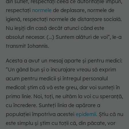
din suflet, respectați ceea ce autoritățile impun,
respectați
normele
de deplasare, normele de
igienă, respectați normele de distanțare socială.
Nu ieșiți din casă decât atunci când este
absolut necesar. (...) Suntem alături de voi”,
le-a
transmit Iohannis.
Acesta a avut un mesaj aparte și pentru medici:
”Un gând bun și o încurajare vreau să exprim
acum pentru medicii și întregul personalul
medical: știm că vă este greu, dar voi sunteți în
prima linie. Noi, toți, ne uităm la voi cu speranță,
cu încredere. Sunteți linia de apărare a
populației împotriva acestei
epidemii.
Știu că nu
este simplu și știm cu toții că, din păcate, vor