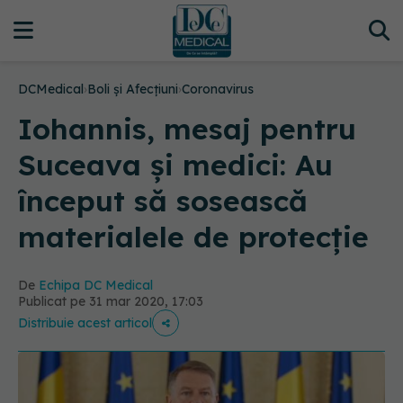
DCMedical
›
Boli și Afecțiuni
›
Coronavirus
Iohannis, mesaj pentru
Suceava și medici: Au
început să sosească
materialele de protecție
De
Echipa DC Medical
Publicat pe 31 mar 2020, 17:03
Distribuie acest articol