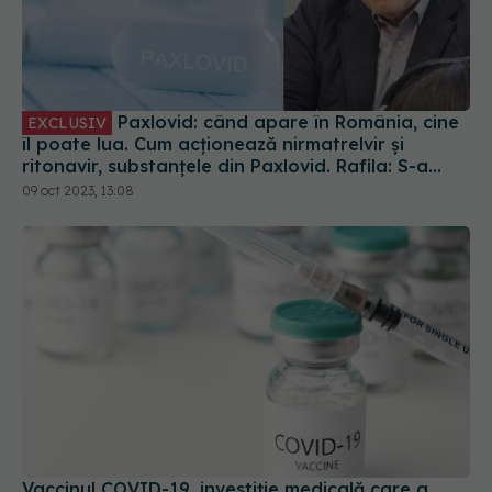
Paxlovid: când apare în România, cine
EXCLUSIV
îl poate lua. Cum acționează nirmatrelvir și
ritonavir, substanțele din Paxlovid. Rafila: S-a
semnat contractul. Va fi disponibil la
09 oct 2023, 13:08
recomandarea medicului
Vaccinul COVID-19, investiție medicală care a
salvat vieți și bani, arată cel mai recent studiu
25 apr 2025, 12:04