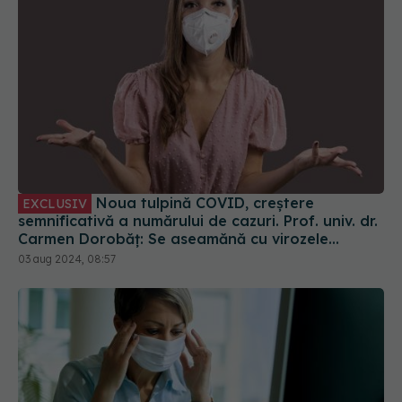
Noua tulpină COVID, creștere
EXCLUSIV
semnificativă a numărului de cazuri. Prof. univ. dr.
Carmen Dorobăț: Se aseamănă cu virozele
respiratorii. Nu necesită tratament simptomatic
03 aug 2024, 08:57