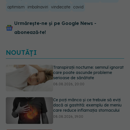
optimism
imbolnaviri
vindecate
covid
Urmărește-ne și pe Google News -
abonează‑te!
NOUTĂȚI
Ce poți mânca și ce trebuie să eviți
dacă ai gastrită: exemplu de meniu
care reduce inflamația stomacului
08.08.2026, 19:00
Microplasticele pot traversa bariera
placentară și modifica hormonii
08.08.2026, 18:00