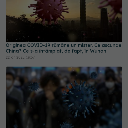
Originea COVID-19 rămâne un mister. Ce ascunde
China? Ce s-a întâmplat, de fapt, în Wuhan
22 ian 2025, 18:57
Creștere îngrijorătoare a cazurilor COVID-19 în
România
25 aug 2025, 22:31