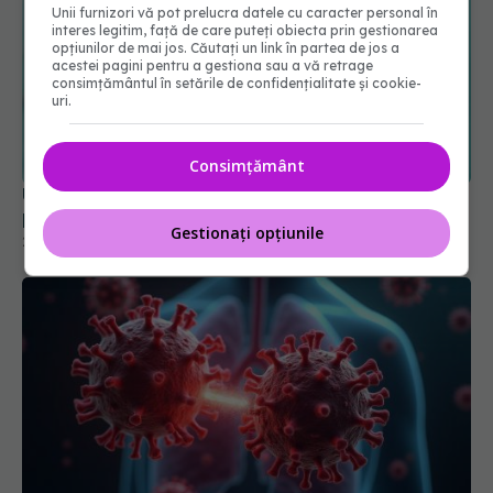
Unii furnizori vă pot prelucra datele cu caracter personal în
interes legitim, față de care puteți obiecta prin gestionarea
opțiunilor de mai jos. Căutați un link în partea de jos a
acestei pagini pentru a gestiona sau a vă retrage
consimțământul în setările de confidențialitate și cookie-
UE a semnat un contract pe 4 ani cu Moderna
uri.
pentru vaccinuri împotriva COVID-19
24 ian 2025, 20:30
Consimțământ
Gestionați opțiunile
NB.1.8.1, noua variantă COVID care stimulează
infecțiile. Care sunt simptomele