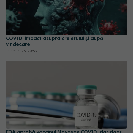
COVID, impact asupra creierului și după
vindecare
18 dec 2025, 20:59
FDA aprobă vaccinul Novavax COVID, dar doar
pentru unii. Cine poate beneficia de el
19 mai 2025, 09:48