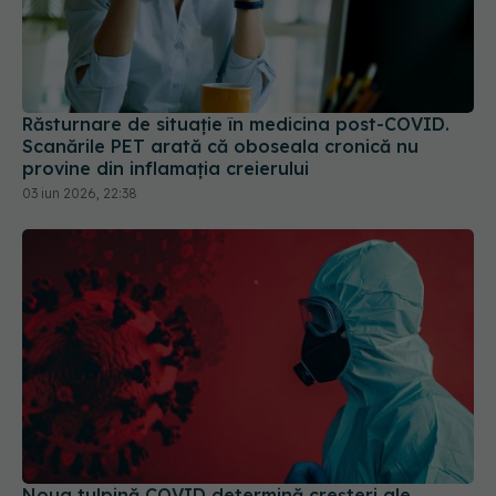
Răsturnare de situație în medicina post-COVID.
Scanările PET arată că oboseala cronică nu
provine din inflamația creierului
03 iun 2026, 22:38
Noua tulpină COVID determină creșteri ale
spitalizărilor. Se recomandă vaccinarea și
purtarea măștii
06 iun 2025, 16:44