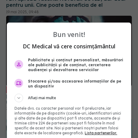
Bun venit!
DC Medical vă cere consimțământul
Publicitate și conținut personalizat, măsurători
Creierul, afectat dramatic de
EXCLUSIV
ale publicității și de conținut, cercetarea
pandemia de COVID. Valentin-Veron Toma: Sunt
audienței și dezvoltarea serviciilor
mai multe forme de psihoză, de demență. E o
Stocarea și/sau accesarea informațiilor de pe
accelerare a unor fenomene care păreau să fie
30 aug 2023, 20:55
un dispozitiv
într-un ritm mai lent
Aflați mai multe
Datele dvs. cu caracter personal vor fi prelucrate, iar
informațiile de pe dispozitiv (cookie-uri, identificatori unici
și alte date de pe dispozitiv) pot fi stocate, accesate de și
trimise către 224 de parteneri sau pot fi folosite în mod
specific de acest site. Noi și partenerii noștri putem folosi
date exacte de localizare geografică.
Lista partenerilor.