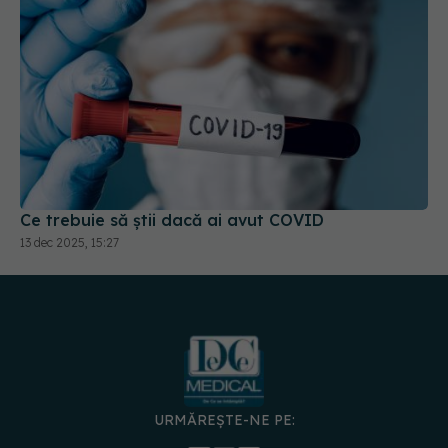
Ce trebuie să știi dacă ai avut COVID
13 dec 2025, 15:27
URMĂREȘTE-NE PE:
DESCARCĂ APLICAȚIA