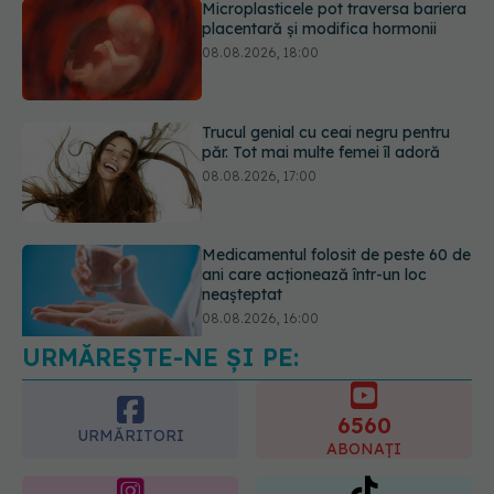
Trucul genial cu ceai negru pentru
păr. Tot mai multe femei îl adoră
08.08.2026, 17:00
Medicamentul folosit de peste 60 de
ani care acționează într-un loc
neașteptat
08.08.2026, 16:00
URMĂREȘTE-NE ȘI PE:
Transpirații nocturne: semnul ignorat
care poate ascunde probleme
serioase de sănătate
6560
08.08.2026, 20:00
URMĂRITORI
ABONAȚI
365
1401
URMĂRITORI
URMĂRITORI
ARTICOLE SIMILARE