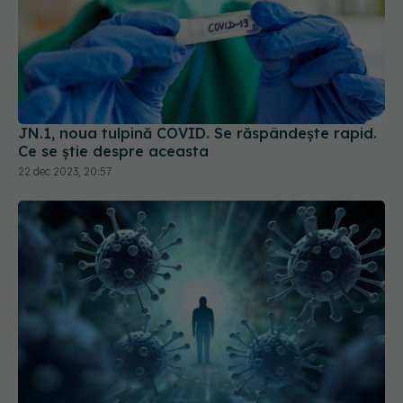
JN.1, noua tulpină COVID. Se răspândește rapid.
Ce se știe despre aceasta
22 dec 2023, 20:57
MIS-C, complicația pediatrică a COVID. Boala,
confundată de sistemul imunitar al copiilor
17 aug 2024, 17:45