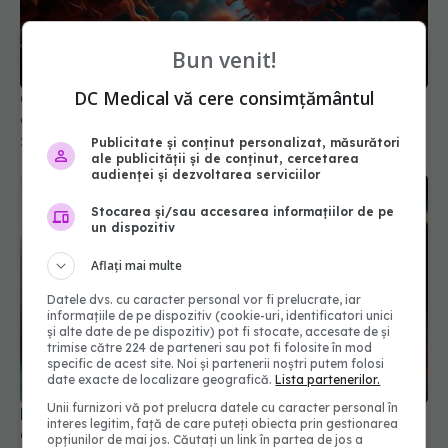
Ce este varianta COVID "Cicada" și de ce se tem
experții
Bun venit!
29 mar 2026, 10:32
DC Medical vă cere consimțământul
Publicitate și conținut personalizat, măsurători
ale publicității și de conținut, cercetarea
audienței și dezvoltarea serviciilor
Stocarea și/sau accesarea informațiilor de pe
un dispozitiv
Aflați mai multe
Datele dvs. cu caracter personal vor fi prelucrate, iar
informațiile de pe dispozitiv (cookie-uri, identificatori unici
și alte date de pe dispozitiv) pot fi stocate, accesate de și
Boala fatală asociată cu COVID. Poate fi
trimise către 224 de parteneri sau pot fi folosite în mod
declanșată și de infecțiile ușoare. Cum se
specific de acest site. Noi și partenerii noștri putem folosi
date exacte de localizare geografică.
Lista partenerilor.
manifestă
13 mai 2024, 08:44
Unii furnizori vă pot prelucra datele cu caracter personal în
interes legitim, față de care puteți obiecta prin gestionarea
opțiunilor de mai jos. Căutați un link în partea de jos a