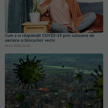
Cum s-a răspândit COVID-19 prin coloana de
aerisire a blocurilor vechi
18 iun 2026, 22:04
OMS a definit boala răspândită "prin aer", după
confuzia din perioada COVID. Oamenii de știință
spun că "ar fi putut să coste vieți"