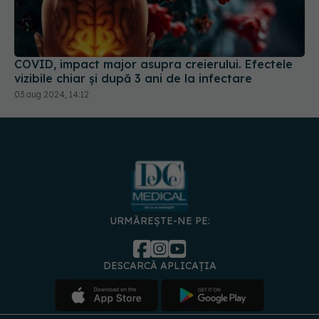
COVID, impact major asupra creierului. Efectele
vizibile chiar și după 3 ani de la infectare
03 aug 2024, 14:12
URMĂREȘTE-NE PE:
DESCARCĂ APLICAȚIA
spre
Medici și
Politica de
Politica
Gestionați
Contact
Declarați
specialiști
confidențialitate
Cookies
preferințele
de