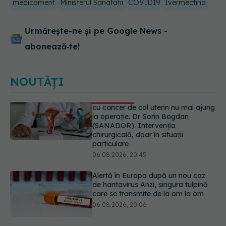
medicament
Ministerul Sanatatii
COVID19
Ivermectina
Urmărește-ne și pe Google News -
abonează‑te!
NOUTĂȚI
Alertă în Europa după un nou caz
de hantavirus Anzi, singura tulpină
care se transmite de la om la om
06.08.2026, 20:06
Mii de angajați din Sănătate ar
putea primi salarii mai mari.
Sindicatele cer schimbarea legii
06.08.2026, 19:26