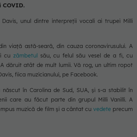
ei COVID.
Davis, unul dintre interpreții vocali ai trupei Milli
.
 din viață astă-seară, din cauza coronavirusului. A
și cu
zâmbetul
său, cu felul său vesel de a fi, cu
 A dăruit atât de mult lumii. Vă rog, un ultim ropot
Davis, fiica muzicianului, pe Facebook.
 născut în Carolina de Sud, SUA, și s-a stabilit în
nii care au făcut parte din grupul Milli Vanilli. A
compus muzică de film și a cântat cu
vedete
precum