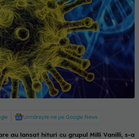
ogle
Urmărește-ne pe Google News
re au lansat hituri cu grupul Milli Vanilli, s-a