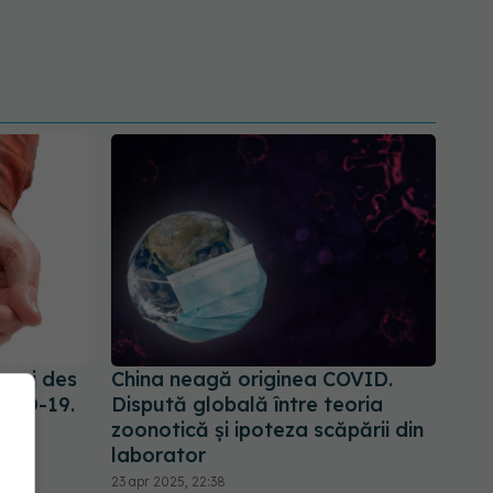
 mai des
China neagă originea COVID.
OVID-19.
Dispută globală între teoria
or
zoonotică și ipoteza scăpării din
laborator
23 apr 2025, 22:38