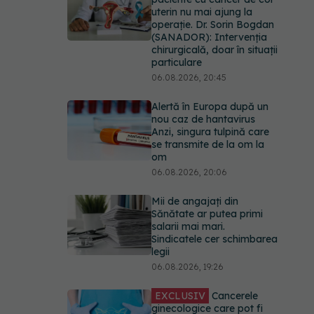
uterin nu mai ajung la
operație. Dr. Sorin Bogdan
(SANADOR): Intervenția
chirurgicală, doar în situații
particulare
06.08.2026, 20:45
Alertă în Europa după un
nou caz de hantavirus
Anzi, singura tulpină care
se transmite de la om la
om
06.08.2026, 20:06
Mii de angajați din
Sănătate ar putea primi
salarii mai mari.
Sindicatele cer schimbarea
legii
06.08.2026, 19:26
EXCLUSIV
Cancerele
ginecologice care pot fi