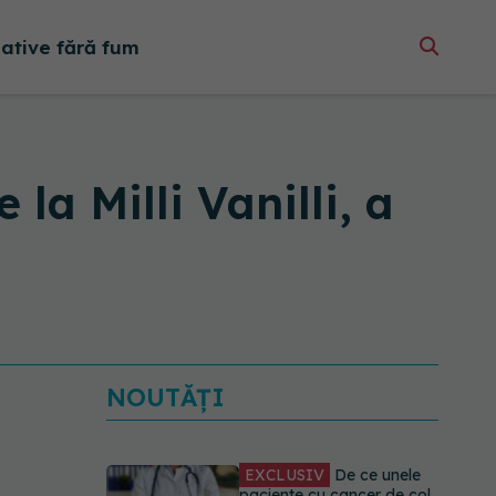
native fără fum
la Milli Vanilli, a
NOUTĂȚI
EXCLUSIV
De ce unele
paciente cu cancer de col