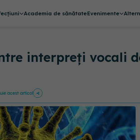
fecțiuni
Academia de sănătate
Evenimente
Alter
re interpreți vocali de 
buie acest articol