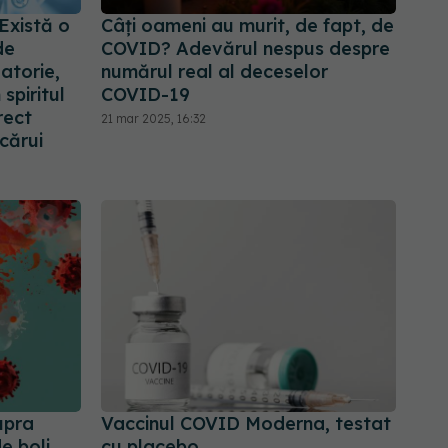
Există o
Câți oameni au murit, de fapt, de
de
COVID? Adevărul nespus despre
atorie,
numărul real al deceselor
spiritul
COVID-19
rect
21 mar 2025, 16:32
ecărui
upra
Vaccinul COVID Moderna, testat
de boli
cu placebo