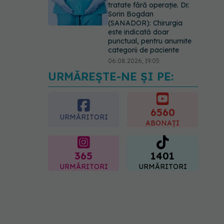
tratate fără operație. Dr.
Sorin Bogdan
(SANADOR): Chirurgia
este indicată doar
punctual, pentru anumite
categorii de paciente
06.08.2026, 19:05
URMĂREȘTE-NE ȘI PE:
EXCLUSIV
Brahiterapie
vs radioterapie externă în
cancerul ginecologic. Dr.
Sorin Bogdan (SANADOR)
6560
URMĂRITORI
explică diferența și cum
ABONAȚI
acționează tratamentul
06.08.2026, 22:49
365
1401
URMĂRITORI
URMĂRITORI