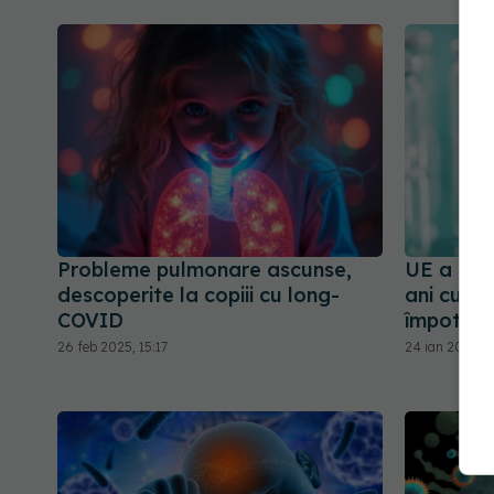
Probleme pulmonare ascunse,
UE a sem
descoperite la copiii cu long-
ani cu M
COVID
împotriv
26 feb 2025, 15:17
24 ian 2025, 