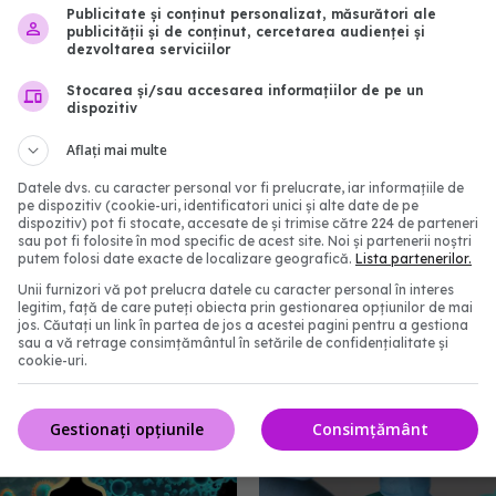
Publicitate și conținut personalizat, măsurători ale
publicității și de conținut, cercetarea audienței și
dezvoltarea serviciilor
Stocarea și/sau accesarea informațiilor de pe un
dispozitiv
Aflați mai multe
Datele dvs. cu caracter personal vor fi prelucrate, iar informațiile de
pe dispozitiv (cookie-uri, identificatori unici și alte date de pe
dispozitiv) pot fi stocate, accesate de și trimise către 224 de parteneri
sau pot fi folosite în mod specific de acest site. Noi și partenerii noștri
putem folosi date exacte de localizare geografică.
Lista partenerilor.
nat un contract pe 4
Remdesivir,
EXCLUSIV
Unii furnizori vă pot prelucra datele cu caracter personal în interes
oderna pentru vaccinuri
tratamentul injectabil p
legitim, față de care puteți obiecta prin gestionarea opțiunilor de mai
a COVID-19
COVID. Prof. dr. Simin A
jos. Căutați un link în partea de jos a acestei pagini pentru a gestiona
sau a vă retrage consimțământul în setările de confidențialitate și
Florescu: Administrarea
20:30
cookie-uri.
în spitale
29 aug 2024, 23:43
Gestionați opțiunile
Consimțământ