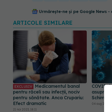
Urmărește-ne și pe Google News - 
ARTICOLE SIMILARE
Medicamentul banal
COVID, i
EXCLUSIV
pentru răceli sau infecții, nociv
asupra si
pentru sănătate. Anca Crupariu:
Schimbări
Efect dramatic
04 aug 2024, 
21 noi 2023, 18:11