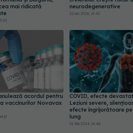
 cea mai ridicată
neurodegenerative
ate
22 ian 2026, 15:43
15:42
nulează acordul pentru
COVID, efecte devastat
ea vaccinurilor Novavax
Leziuni severe, silențioa
efecte îngrijorătoare p
lung
09:37
01 feb 2024, 16:46