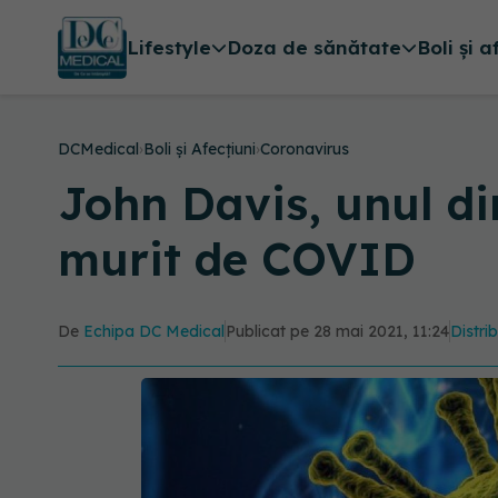
Lifestyle
Doza de sănătate
Boli și a
DCMedical
›
Boli și Afecțiuni
›
Coronavirus
John Davis, unul dint
murit de COVID
De
Echipa DC Medical
Publicat pe 28 mai 2021, 11:24
Distri