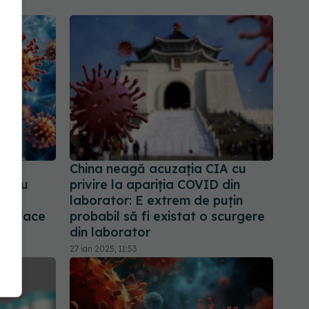
China neagă acuzația CIA cu
entru
privire la apariția COVID din
ysel
laborator: E extrem de puţin
 se face
probabil să fi existat o scurgere
din laborator
27 ian 2025, 11:53