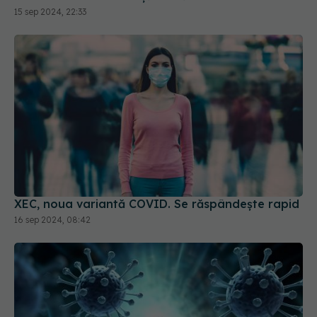
mult riscul de spitalizare
15 sep 2024, 22:33
XEC, noua variantă COVID. Se răspândește rapid
16 sep 2024, 08:42