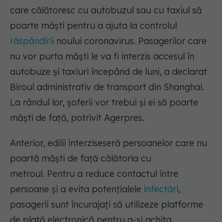
care călătoresc cu autobuzul sau cu taxiul să
poarte măşti pentru a ajuta la controlul
răspândirii
noului coronavirus. Pasagerilor care
nu vor purta măşti le va fi interzis accesul în
autobuze şi taxiuri începând de luni, a declarat
Biroul administrativ de transport din Shanghai.
La rândul lor, şoferii vor trebui şi ei să poarte
măşti de faţă, potrivit Agerpres.
Anterior, edilii interziseseră persoanelor care nu
poartă măşti de faţă călătoria cu
metroul. Pentru a reduce contactul între
persoane şi a evita potenţialele
infectări
,
pasagerii sunt încurajaţi să utilizeze platforme
de plată electronică pentru a-şi achita