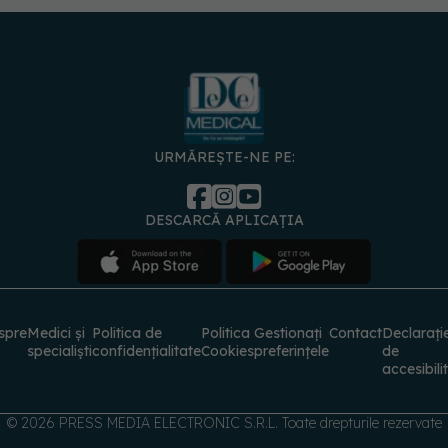
URMĂREȘTE-NE PE:
DESCARCĂ APLICAȚIA
spre
Medici și
Politica de
Politica
Gestionați
Contact
Declarați
specialiști
confidențialitate
Cookies
preferințele
de
accesibili
© 2026 PRESS MEDIA ELECTRONIC S.R.L. Toate drepturile rezervate