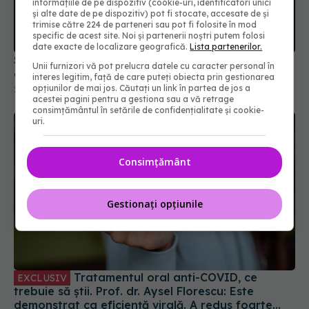
informațiile de pe dispozitiv (cookie-uri, identificatori unici
și alte date de pe dispozitiv) pot fi stocate, accesate de și
trimise către 224 de parteneri sau pot fi folosite în mod
specific de acest site. Noi și partenerii noștri putem folosi
date exacte de localizare geografică.
Lista partenerilor.
SUA restrânge condiţiile de acces la vaccinurile
Unii furnizori vă pot prelucra datele cu caracter personal în
anti-COVID-19. Cine mai are voie să se vaccineze
interes legitim, față de care puteți obiecta prin gestionarea
opțiunilor de mai jos. Căutați un link în partea de jos a
21 mai 2025, 09:40
acestei pagini pentru a gestiona sau a vă retrage
consimțământul în setările de confidențialitate și cookie-
uri.
Consimțământ
Gestionați opțiunile
Tratamentul oral anti-COVID, ce
EXCLUSIV
trebuie să știi. Prof. dr. Aysel Florescu: Este
demonstrat ca eficiență virală. A redus foarte