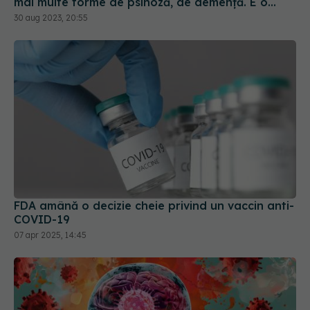
mai multe forme de psihoză, de demență. E o
accelerare a unor fenomene care păreau să fie
30 aug 2023, 20:55
într-un ritm mai lent
FDA amână o decizie cheie privind un vaccin anti-
COVID-19
07 apr 2025, 14:45