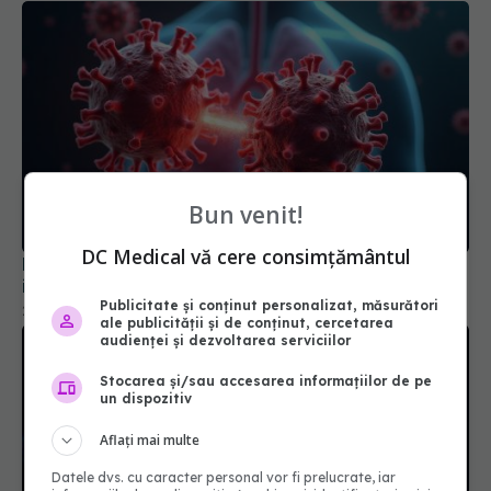
Bun venit!
DC Medical vă cere consimțământul
NB.1.8.1, noua variantă COVID care stimulează
infecțiile. Care sunt simptomele
Publicitate și conținut personalizat, măsurători
28 mai 2025, 17:14
ale publicității și de conținut, cercetarea
audienței și dezvoltarea serviciilor
Stocarea și/sau accesarea informațiilor de pe
un dispozitiv
Aflați mai multe
Datele dvs. cu caracter personal vor fi prelucrate, iar