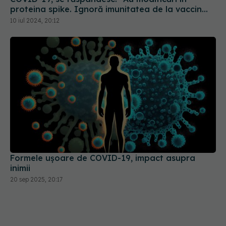
proteina spike. Ignoră imunitatea de la vaccin
sau infectarea anterioară
10 iul 2024, 20:12
Formele ușoare de COVID-19, impact asupra
inimii
20 sep 2025, 20:17