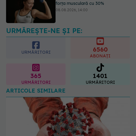
Trucul genial cu ceai negru pentru
păr. Tot mai multe femei îl adoră
08.08.2026, 17:00
URMĂREȘTE-NE ȘI PE:
6560
URMĂRITORI
ABONAȚI
365
1401
URMĂRITORI
URMĂRITORI
ARTICOLE SIMILARE