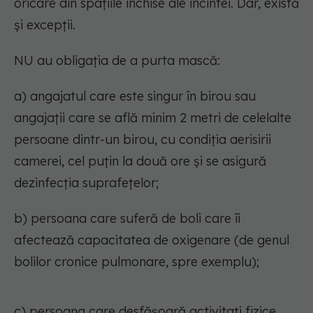
oricare din spațiile închise ale incintei. Dar, există
și excepții.
NU au obligația de a purta mască:
a) angajatul care este singur în birou sau
angajații care se află minim 2 metri de celelalte
persoane dintr-un birou, cu condiția aerisirii
camerei, cel puțin la două ore și se asigură
dezinfecția suprafețelor;
b) persoana care suferă de boli care îi
afectează capacitatea de oxigenare (de genul
bolilor cronice pulmonare, spre exemplu);
c) persoana care desfășoară activitați fizice