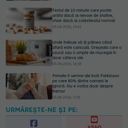
05.08.2026, 19:42
Unde trebuie să ții pâinea când
afară este caniculă. Greșeala care o
usucă sau o umple de mucegai în
doar câteva zile
05.08.2026, 18:33
Primele 5 semne ale bolii Parkinson
pe care 80% dintre oameni le
ignoră. Nu e vorba doar despre
tremor
05.08.2026, 17:31
Gabriela Cristea, manifest pentru
respect și acceptare: Corpul
fiecăruia spune o poveste
05.08.2026, 21:23
URMĂREȘTE-NE ȘI PE:
6560