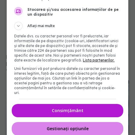
Stocarea și/sau accesarea informațiilor de pe
un dispozitiv
Aflați mai multe
Datele dvs. cu caracter personal vor fi prelucrate, iar
informațiile de pe dispozitiv (cookie-uri, identificatori unici
și alte date de pe dispozitiv) pot fi stocate, accesate de și
trimise către 224 de parteneri sau pot fi folosite în mod
specific de acest site. Noi și partenerii noștri putem folosi
De ce copiii care răcesc mai des sunt mai
date exacte de localizare geografică.
Lista partenerilor.
protejați de COVID-19. Explicațiile cercetătorilor
Unii furnizori vă pot prelucra datele cu caracter personal în
02 sep 2025, 09:54
interes legitim, față de care puteți obiecta prin gestionarea
opțiunilor de mai jos. Căutați un link în partea de jos a
acestei pagini pentru a gestiona sau a vă retrage
consimțământul în setările de confidențialitate și cookie-
uri.
Consimțământ
Gestionați opțiunile