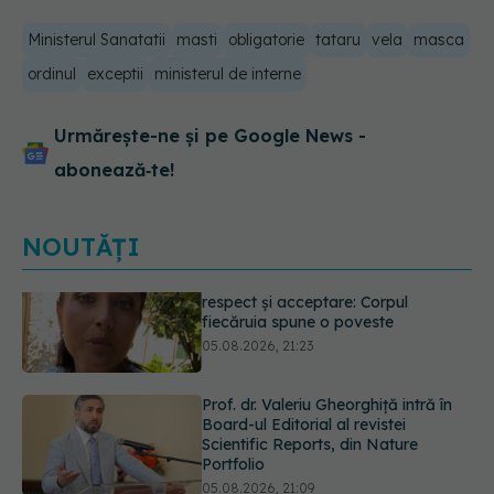
Ministerul Sanatatii
masti
obligatorie
tataru
vela
masca
ordinul
exceptii
ministerul de interne
Urmărește-ne și pe Google News -
abonează‑te!
NOUTĂȚI
Prof. dr. Valeriu Gheorghiță intră în
Board-ul Editorial al revistei
Scientific Reports, din Nature
Portfolio
05.08.2026, 21:09
Testul de 10 minute care poate
arăta dacă ai nevoie de statine,
chiar dacă ai colesterolul normal