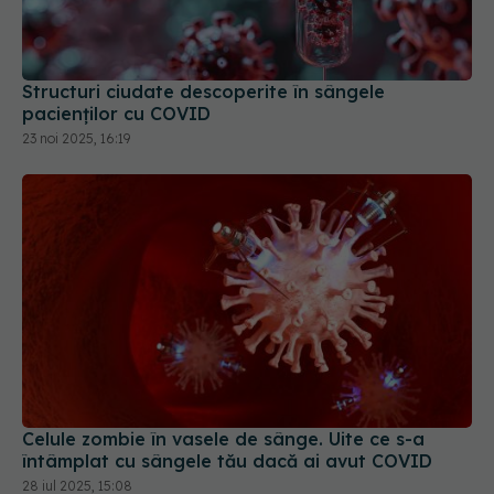
Structuri ciudate descoperite în sângele
pacienților cu COVID
23 noi 2025, 16:19
Celule zombie în vasele de sânge. Uite ce s-a
întâmplat cu sângele tău dacă ai avut COVID
28 iul 2025, 15:08