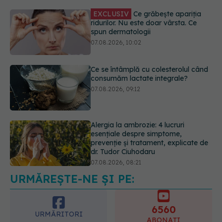
Ce se întâmplă cu colesterolul când
consumăm lactate integrale?
07.08.2026, 09:12
Alergia la ambrozie: 4 lucruri
esențiale despre simptome,
prevenție și tratament, explicate de
dr. Tudor Ciuhodaru
07.08.2026, 08:21
Schimbare majoră la examenul de
medic specialist din 2026. Toți
candidații vor avea aceleași
subiecte
07.08.2026, 11:52
URMĂREȘTE-NE ȘI PE:
6560
URMĂRITORI
ABONAȚI