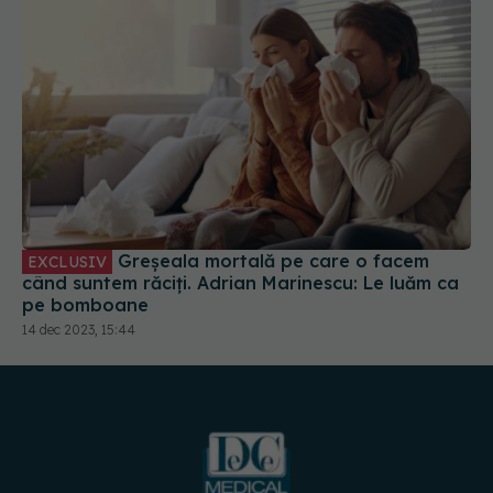
Greșeala mortală pe care o facem
EXCLUSIV
când suntem răciți. Adrian Marinescu: Le luăm ca
pe bomboane
14 dec 2023, 15:44