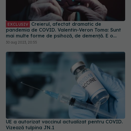
Creierul, afectat dramatic de
EXCLUSIV
pandemia de COVID. Valentin-Veron Toma: Sunt
mai multe forme de psihoză, de demență. E o
accelerare a unor fenomene care păreau să fie
30 aug 2023, 20:55
într-un ritm mai lent
UE a autorizat vaccinul actualizat pentru COVID.
Vizează tulpina JN.1