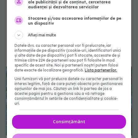
ale publicității și de conținut, cercetarea
audienței și dezvoltarea serviciilor
Stocarea și/sau accesarea informațiilor de pe
un dispozitiv
Aflați mai multe
Datele dvs. cu caracter personal vor fi prelucrate, iar
informațiile de pe dispozitiv (cookie-uri, identificatori unici
și alte date de pe dispozitiv) pot fi stocate, accesate de și
trimise către 224 de parteneri sau pot fi folosite în mod
specific de acest site. Noi și partenerii noștri putem folosi
date exacte de localizare geografică.
Lista partenerilor.
Unii furnizori vă pot prelucra datele cu caracter personal în
interes legitim, față de care puteți obiecta prin gestionarea
opțiunilor de mai jos. Căutați un link în partea de jos a
acestei pagini pentru a gestiona sau a vă retrage
consimțământul în setările de confidențialitate și cookie-
uri.
Consimțământ