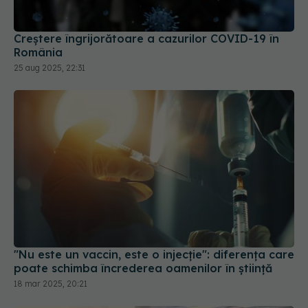
Creștere îngrijorătoare a cazurilor COVID-19 în
România
25 aug 2025, 22:31
"Nu este un vaccin, este o injecție": diferența care
poate schimba încrederea oamenilor în știință
18 mar 2025, 20:21