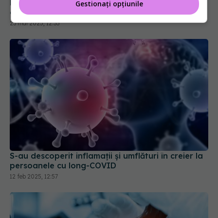
Moderna retrage aprobarea vaccinului combinat
Gestionați opțiunile
gripă - COVID
23 mai 2025, 12:33
S-au descoperit inflamaţii și umflături în creier la
persoanele cu long-COVID
12 feb 2025, 12:57