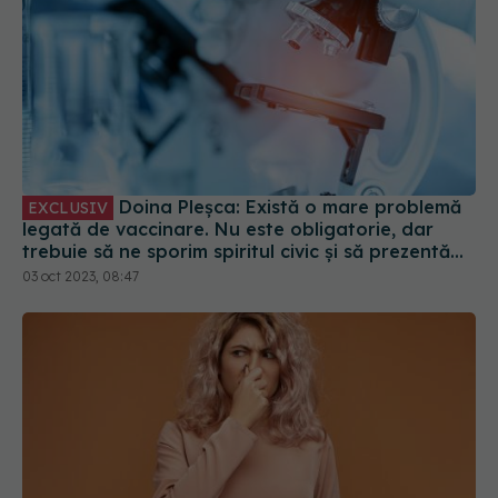
Doina Pleșca: Există o mare problemă
EXCLUSIV
legată de vaccinare. Nu este obligatorie, dar
trebuie să ne sporim spiritul civic și să prezentăm
corect minusurile și plusurile fiecărui vaccin
03 oct 2023, 08:47