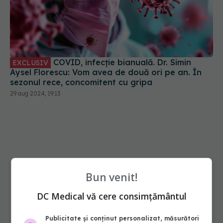
COVID, infecție bianuală. Dr. Simin
EXCLUSIV
Aysel Florescu: Vom avea de două ori pe an. În
sezonul rece, concomitent cu gripa
29 aug 2024, 19:13
Bun venit!
DC Medical vă cere consimțământul
Publicitate și conținut personalizat, măsurători