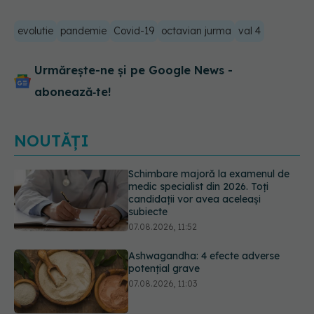
evolutie
pandemie
Covid-19
octavian jurma
val 4
Urmărește-ne și pe Google News -
abonează‑te!
NOUTĂȚI
Ashwagandha: 4 efecte adverse
potențial grave
07.08.2026, 11:03
EXCLUSIV
Ce grăbește apariția
ridurilor. Nu este doar vârsta. Ce
spun dermatologii
07.08.2026, 10:02