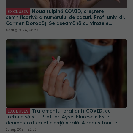
Noua tulpină COVID, creștere
EXCLUSIV
semnificativă a numărului de cazuri. Prof. univ. dr.
Carmen Dorobăț: Se aseamănă cu virozele
respiratorii. Nu necesită tratament simptomatic
03 aug 2024, 08:57
Tratamentul oral anti-COVID, ce
EXCLUSIV
trebuie să știi. Prof. dr. Aysel Florescu: Este
demonstrat ca eficiență virală. A redus foarte
mult riscul de spitalizare
15 sep 2024, 22:33