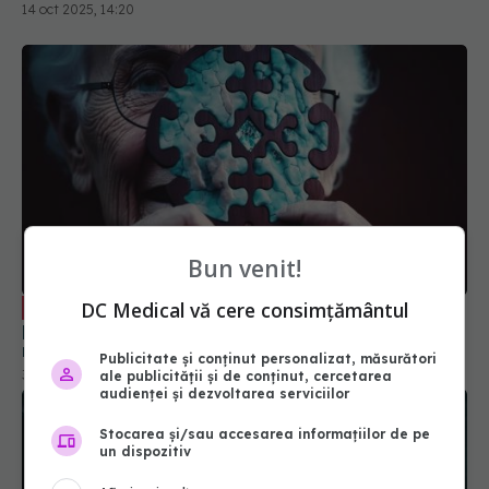
14 oct 2025, 14:20
Bun venit!
Creierul, afectat dramatic de
DC Medical vă cere consimțământul
EXCLUSIV
pandemia de COVID. Valentin-Veron Toma: Sunt
mai multe forme de psihoză, de demență. E o
Publicitate și conținut personalizat, măsurători
accelerare a unor fenomene care păreau să fie
30 aug 2023, 20:55
ale publicității și de conținut, cercetarea
într-un ritm mai lent
audienței și dezvoltarea serviciilor
Stocarea și/sau accesarea informațiilor de pe
un dispozitiv