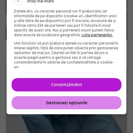
Aflați mai multe
Datele dvs. cu caracter personal vor fi prelucrate, iar
informațiile de pe dispozitiv (cookie-uri, identificatori unici
și alte date de pe dispozitiv) pot fi stocate, accesate de și
trimise către 224 de parteneri sau pot fi folosite în mod
specific de acest site. Noi și partenerii noștri putem folosi
date exacte de localizare geografică.
Lista partenerilor.
COVID, impact asupra creierului și după
Unii furnizori vă pot prelucra datele cu caracter personal în
interes legitim, față de care puteți obiecta prin gestionarea
vindecare
opțiunilor de mai jos. Căutați un link în partea de jos a
18 dec 2025, 20:59
acestei pagini pentru a gestiona sau a vă retrage
consimțământul în setările de confidențialitate și cookie-
uri.
Consimțământ
Gestionați opțiunile