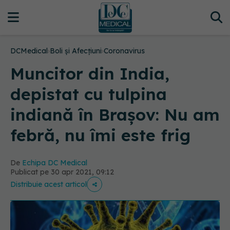
DCMedical
›
Boli și Afecțiuni
›
Coronavirus
Muncitor din India,
depistat cu tulpina
indiană în Brașov: Nu am
febră, nu îmi este frig
De
Echipa DC Medical
Publicat pe 30 apr 2021, 09:12
Distribuie acest articol