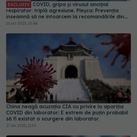
COVID, gripa și virusul sincițial
EXCLUSIV
respirator: triplă agresiune. Pleșca: Prevenția
înseamnă să ne întoarcem la recomandările din
timpul pandemiei!
01 oct 2023, 10:48
China neagă acuzația CIA cu privire la apariția
COVID din laborator: E extrem de puţin probabil
să fi existat o scurgere din laborator
27 ian 2025, 11:53