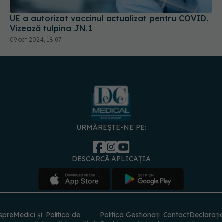
UE a autorizat vaccinul actualizat pentru COVID.
Vizează tulpina JN.1
09 oct 2024, 18:07
URMĂREȘTE-NE PE:
DESCARCĂ APLICAȚIA
spre
Medici și
Politica de
Politica
Gestionați
Contact
Declarați