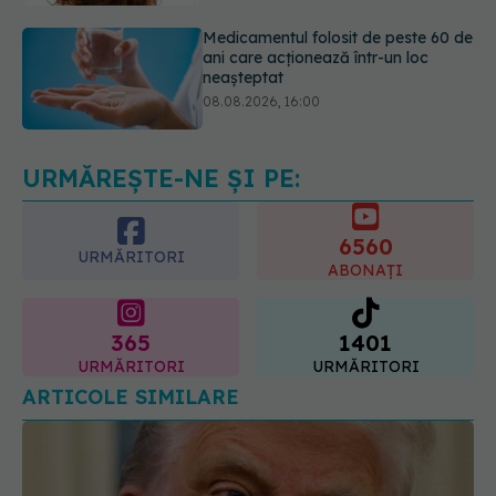
08.08.2026, 16:00
Transpirații nocturne: semnul ignorat
care poate ascunde probleme
serioase de sănătate
08.08.2026, 20:00
URMĂREȘTE-NE ȘI PE:
6560
URMĂRITORI
ABONAȚI
365
1401
URMĂRITORI
URMĂRITORI
ARTICOLE SIMILARE