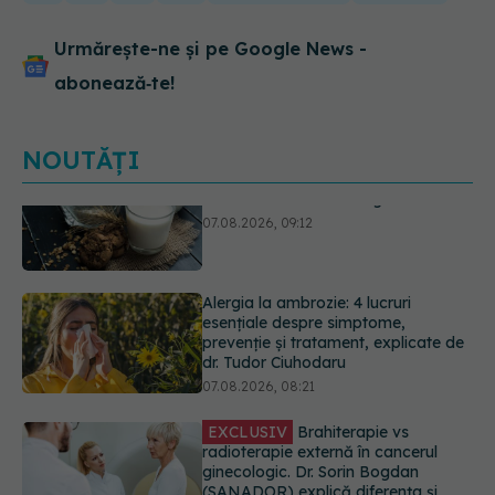
Urmărește-ne și pe Google News -
abonează‑te!
NOUTĂȚI
Alergia la ambrozie: 4 lucruri
esențiale despre simptome,
prevenție și tratament, explicate de
dr. Tudor Ciuhodaru
07.08.2026, 08:21
EXCLUSIV
Brahiterapie vs
radioterapie externă în cancerul
ginecologic. Dr. Sorin Bogdan
(SANADOR) explică diferența și
cum acționează tratamentul
06.08.2026, 22:49