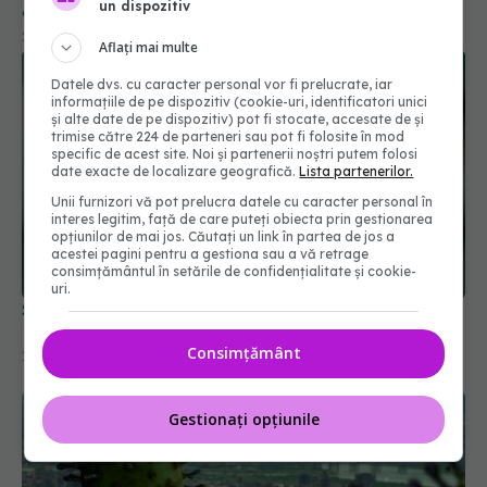
un dispozitiv
29 mar 2026, 10:32
Aflați mai multe
Datele dvs. cu caracter personal vor fi prelucrate, iar
informațiile de pe dispozitiv (cookie-uri, identificatori unici
și alte date de pe dispozitiv) pot fi stocate, accesate de și
trimise către 224 de parteneri sau pot fi folosite în mod
specific de acest site. Noi și partenerii noștri putem folosi
date exacte de localizare geografică.
Lista partenerilor.
Unii furnizori vă pot prelucra datele cu caracter personal în
interes legitim, față de care puteți obiecta prin gestionarea
opțiunilor de mai jos. Căutați un link în partea de jos a
acestei pagini pentru a gestiona sau a vă retrage
consimțământul în setările de confidențialitate și cookie-
Scădere semnificativă a cazurilor noi de COVID-
uri.
19 în România
14 oct 2025, 14:20
Consimțământ
Gestionați opțiunile