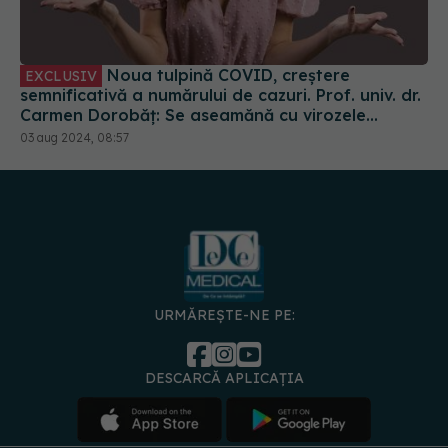
Noua tulpină COVID, creștere
EXCLUSIV
semnificativă a numărului de cazuri. Prof. univ. dr.
Carmen Dorobăț: Se aseamănă cu virozele
respiratorii. Nu necesită tratament simptomatic
03 aug 2024, 08:57
URMĂREȘTE-NE PE:
DESCARCĂ APLICAȚIA