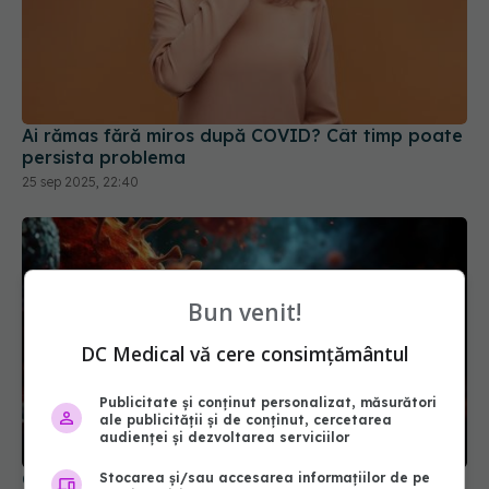
Ai rămas fără miros după COVID? Cât timp poate
persista problema
25 sep 2025, 22:40
Bun venit!
DC Medical vă cere consimțământul
Publicitate și conținut personalizat, măsurători
ale publicității și de conținut, cercetarea
audienței și dezvoltarea serviciilor
Ce este varianta COVID "Cicada" și de ce se tem
experții
Stocarea și/sau accesarea informațiilor de pe