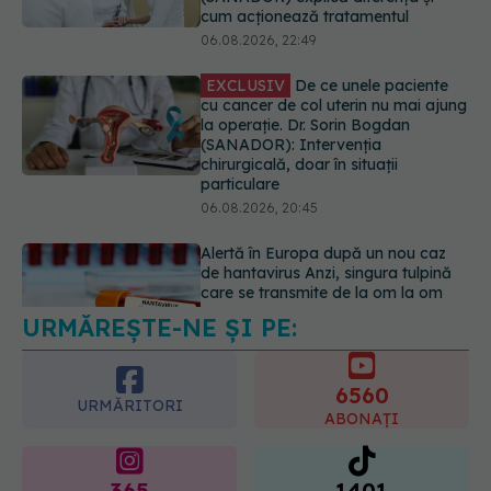
EXCLUSIV
De ce unele paciente
cu cancer de col uterin nu mai ajung
la operație. Dr. Sorin Bogdan
(SANADOR): Intervenția
chirurgicală, doar în situații
particulare
06.08.2026, 20:45
Alertă în Europa după un nou caz
de hantavirus Anzi, singura tulpină
care se transmite de la om la om
06.08.2026, 20:06
URMĂREȘTE-NE ȘI PE:
Ce se întâmplă cu colesterolul când
consumăm lactate integrale?
07.08.2026, 09:12
6560
URMĂRITORI
ABONAȚI
365
1401
URMĂRITORI
URMĂRITORI