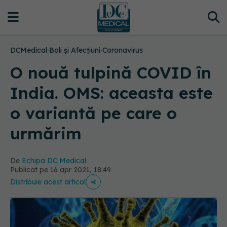
DCMedical
›
Boli și Afecțiuni
›
Coronavirus
O nouă tulpină COVID în
India. OMS: aceasta este
o variantă pe care o
urmărim
De
Echipa DC Medical
Publicat pe 16 apr 2021, 18:49
Distribuie acest articol