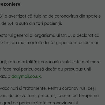
 sezoniere.
) a avertizat că tulpina de coronavirus din spatele
de 3,4 la sută din toți pacienții.
ctorul general al organismului ONU, a declarat că
de trei ori mai mortală decât gripa, care ucide mai
i, rata mortalității coronavirusului este mai mare
o face mai periculoasă decât au presupus unii
teazăp
dailymail.co.uk
.
vaccinuri și tratamente. Pentru coronavirus, deși
curs de dezvoltare, precum și o serie de terapii, nu
 grad de periculozitate coronavirusului.