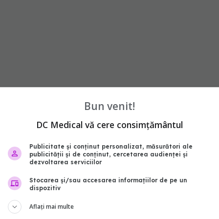
Bun venit!
abonează‑te!
DC Medical vă cere consimțământul
Publicitate și conținut personalizat, măsurători ale
publicității și de conținut, cercetarea audienței și
dezvoltarea serviciilor
Stocarea și/sau accesarea informațiilor de pe un
dispozitiv
Aflați mai multe