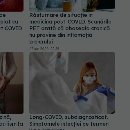
 de
Răsturnare de situație în
mplat cu
medicina post-COVID. Scanările
ut COVID
PET arată că oboseala cronică
nu provine din inflamația
creierului
03 iun 2026, 22:38
cină,
Long-COVID, subdiagnosticat.
autism la
Simptomele infecției pe termen