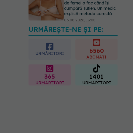
de femei o fac când își
cumpără sutien. Un medic
explică metoda corectă
06.08.2026, 18:08
URMĂREȘTE-NE ȘI PE:
EXCLUSIV
De ce unele
paciente cu cancer de col
uterin nu mai ajung la
operație. Dr. Sorin Bogdan
6560
URMĂRITORI
(SANADOR): Intervenția
ABONAȚI
chirurgicală, doar în situații
particulare
06.08.2026, 20:45
365
1401
URMĂRITORI
URMĂRITORI