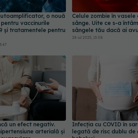
utoamplificator, o nouă
Celule zombie în vasele
pentru vaccinurile
sânge. Uite ce s-a întâ
 și tratamentele pentru
sângele tău dacă ai av
28 iul 2025, 15:08
3:47
că un efect negativ.
Infecția cu COVID în sar
ipertensiune arterială și
legată de risc dublu de 