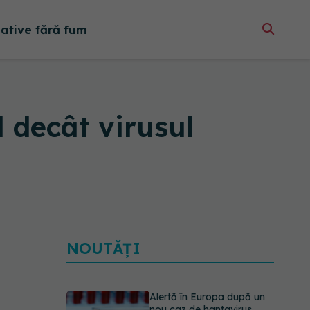
native fără fum
 decât virusul
NOUTĂȚI
Alertă în Europa după un
nou caz de hantavirus