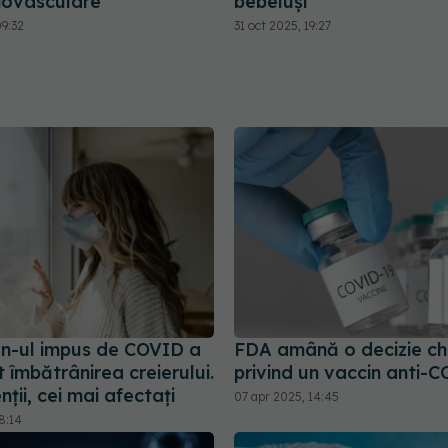
diovasculare
bebeluși
09:32
31 oct 2025, 19:27
-ul impus de COVID a
FDA amână o decizie ch
 îmbătrânirea creierului.
privind un vaccin anti-
ții, cei mai afectați
07 apr 2025, 14:45
8:14