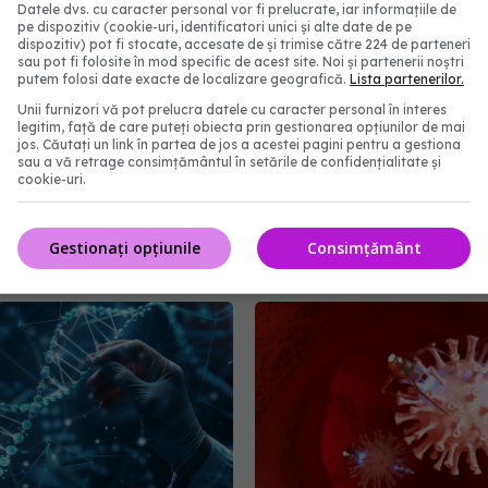
Datele dvs. cu caracter personal vor fi prelucrate, iar informațiile de
pe dispozitiv (cookie-uri, identificatori unici și alte date de pe
dispozitiv) pot fi stocate, accesate de și trimise către 224 de parteneri
sau pot fi folosite în mod specific de acest site. Noi și partenerii noștri
putem folosi date exacte de localizare geografică.
Lista partenerilor.
Paxlovid: când apare în
Moderna retrage aprob
Unii furnizori vă pot prelucra datele cu caracter personal în interes
cine îl poate lua. Cum
vaccinului combinat grip
legitim, față de care puteți obiecta prin gestionarea opțiunilor de mai
ă nirmatrelvir și
COVID
jos. Căutați un link în partea de jos a acestei pagini pentru a gestiona
, substanțele din
sau a vă retrage consimțământul în setările de confidențialitate și
23 mai 2025, 12:33
cookie-uri.
 Rafila: S-a semnat
l. Va fi disponibil la
area medicului
Gestionați opțiunile
Consimțământ
3:08