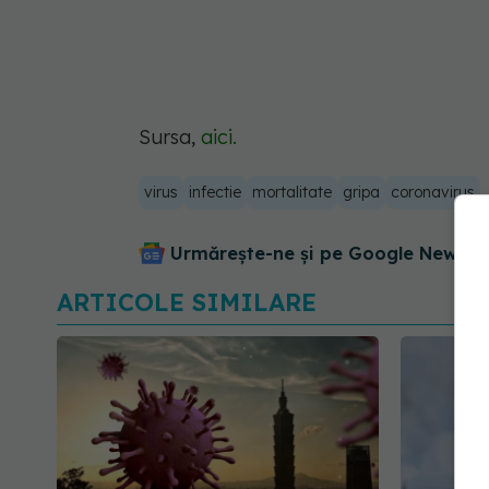
Sursa,
aici.
virus
infectie
mortalitate
gripa
coronavirus
Urmărește-ne și pe Google News - 
ARTICOLE SIMILARE