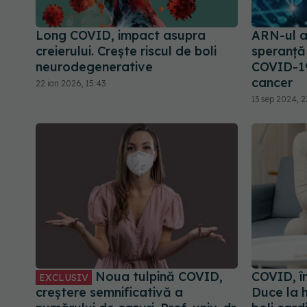
Long COVID, impact asupra
ARN-ul a
creierului. Crește riscul de boli
speranță 
neurodegenerative
COVID-19
cancer
22 ian 2026, 15:43
13 sep 2024, 2
Noua tulpină COVID,
COVID, în
EXCLUSIV
creștere semnificativă a
Duce la h