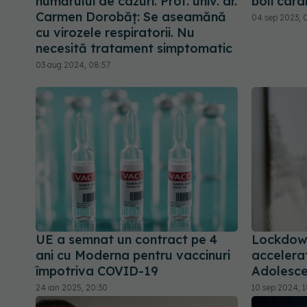
numărului de cazuri. Prof. univ. dr.
boli car
Carmen Dorobăț: Se aseamănă
04 sep 2023, 
cu virozele respiratorii. Nu
necesită tratament simptomatic
03 aug 2024, 08:57
UE a semnat un contract pe 4
Lockdown
ani cu Moderna pentru vaccinuri
accelerat
împotriva COVID-19
Adolescen
24 ian 2025, 20:30
10 sep 2024, 1