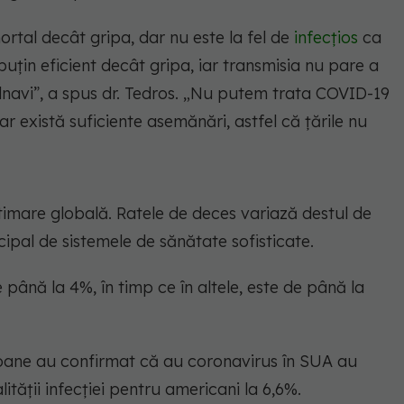
tal decât gripa, dar nu este la fel de
infecțios
ca
puțin eficient decât gripa, iar transmisia nu pare a
navi”, a spus dr. Tedros. „Nu putem trata COVID-19
r există suficiente asemănări, astfel că țările nu
timare globală. Ratele de deces variază destul de
ncipal de sistemele de sănătate sofisticate.
de până la 4%, în timp ce în altele, este de până la
soane au confirmat că au coronavirus în SUA au
ității infecției pentru americani la 6,6%.