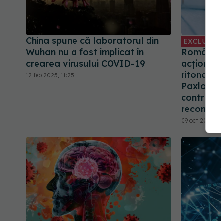
China spune că laboratorul din
EXCLUSIV
Wuhan nu a fost implicat în
România, 
crearea virusului COVID-19
acționeaz
ritonavir
12 feb 2025, 11:25
Paxlovid.
contractu
recomand
09 oct 2023, 1