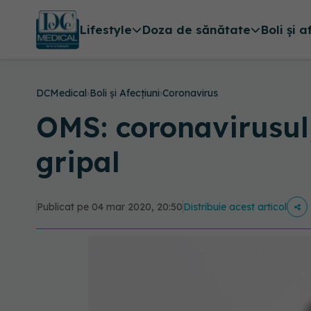
Lifestyle
Doza de sănătate
Boli și a
DCMedical
›
Boli și Afecțiuni
›
Coronavirus
OMS: coronavirusul,
gripal
Publicat pe 04 mar 2020, 20:50
Distribuie acest articol