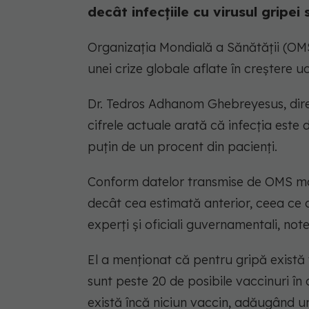
decât infecțiile cu virusul gripei
Organizația Mondială a Sănătății (OMS
unei crize globale aflate în creștere uci
Dr. Tedros Adhanom Ghebreyesus, dire
cifrele actuale arată că infecția este 
puțin de un procent din pacienți.
Conform datelor transmise de OMS marț
decât cea estimată anterior, ceea ce 
experți și oficiali guvernamentali, no
El a menționat că pentru gripă există 
sunt peste 20 de posibile vaccinuri în 
există încă niciun vaccin, adăugând un