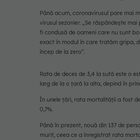
Până acum, coronavirusul pare mai mor
virusul sezonier. „Se răspândește mai 
fi condusă de oameni care nu sunt bol
exact în modul în care tratăm gripa, da
încep de la zero”.
Rata de deces de 3,4 la sută este o es
larg de la o țară la alta, depind în pri
În unele țări, rata mortalității a fost 
0,7%.
Până în prezent, nouă din 137 de per
murit, ceea ce a înregistrat rata mortal