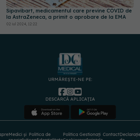
Sipavibart, medicamentul care previne COVID de
la AstraZeneca, a primit o aprobare de la EMA
02 iul 2024, 12:22
URMĂREȘTE-NE PE:
DESCARCĂ APLICAȚIA
spre
Medici și
Politica de
Politica
Gestionați
Contact
Declarați