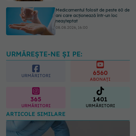
neașteptat
08.08.2026, 16:00
Transpirații nocturne: semnul ignorat
care poate ascunde probleme
serioase de sănătate
08.08.2026, 20:00
URMĂREȘTE-NE ȘI PE:
6560
URMĂRITORI
ABONAȚI
365
1401
URMĂRITORI
URMĂRITORI
ARTICOLE SIMILARE