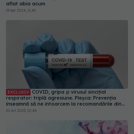
aflat abia acum
19 apr 2024, 11:45
COVID, gripa și virusul sincițial
EXCLUSIV
respirator: triplă agresiune. Pleșca: Prevenția
înseamnă să ne întoarcem la recomandările din
timpul pandemiei!
01 oct 2023, 10:48