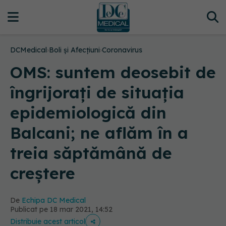
DCMedical
›
Boli și Afecțiuni
›
Coronavirus
OMS: suntem deosebit de
îngrijorați de situația
epidemiologică din
Balcani; ne aflăm în a
treia săptămână de
creștere
De
Echipa DC Medical
Publicat pe 18 mar 2021, 14:52
Distribuie acest articol