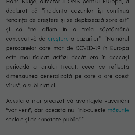
Hans Kluge, directorul OMS pentru Europa, a
declarat că ”incidenţa cazurilor îşi continuă
tendinţa de creştere şi se deplasează spre est”
și că ”ne aflăm în a treia săptămână
consecutivă de
creştere
a cazurilor”. ”Numărul
persoanelor care mor de COVID-19 în Europa
este mai ridicat astăzi decât era în aceeaşi
perioadă a anului trecut, ceea ce reflectă
dimensiunea generalizată pe care o are acest
virus", a subliniat el.
Acesta a mai precizat că avantajele vaccinării
"vor veni", dar aceasta nu ”înlocuieşte
măsurile
sociale şi de sănătate publică”.