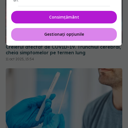
uri.
Consimțământ
Gestionați opțiunile
Creierul afectat de COVID-19. Trunchiul cerebral,
cheia simptomelor pe termen lung
11 oct 2025, 15:54