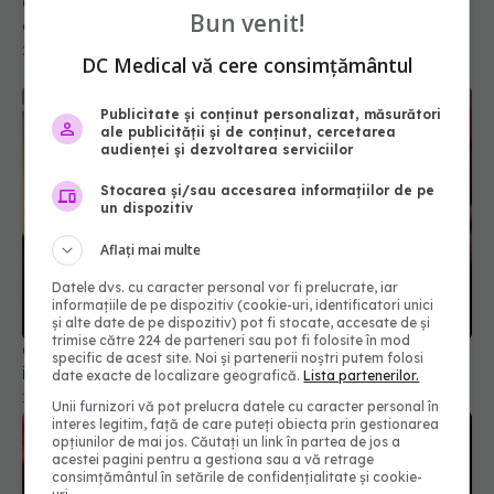
Ce este varianta COVID "Cicada" și de ce se tem
Bun venit!
experții
29 mar 2026, 10:32
DC Medical vă cere consimțământul
Publicitate și conținut personalizat, măsurători
ale publicității și de conținut, cercetarea
audienței și dezvoltarea serviciilor
Stocarea și/sau accesarea informațiilor de pe
un dispozitiv
Aflați mai multe
Datele dvs. cu caracter personal vor fi prelucrate, iar
informațiile de pe dispozitiv (cookie-uri, identificatori unici
și alte date de pe dispozitiv) pot fi stocate, accesate de și
trimise către 224 de parteneri sau pot fi folosite în mod
China spune că laboratorul din Wuhan nu a fost
specific de acest site. Noi și partenerii noștri putem folosi
implicat în crearea virusului COVID-19
date exacte de localizare geografică.
Lista partenerilor.
12 feb 2025, 11:25
Unii furnizori vă pot prelucra datele cu caracter personal în
interes legitim, față de care puteți obiecta prin gestionarea
opțiunilor de mai jos. Căutați un link în partea de jos a
acestei pagini pentru a gestiona sau a vă retrage
consimțământul în setările de confidențialitate și cookie-