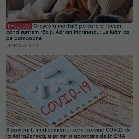
Greșeala mortală pe care o facem
EXCLUSIV
când suntem răciți. Adrian Marinescu: Le luăm ca
pe bomboane
14 dec 2023, 15:44
Sipavibart, medicamentul care previne COVID de
la AstraZeneca, a primit o aprobare de la EMA
02 iul 2024, 12:22