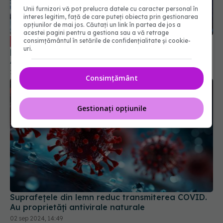
Unii furnizori vă pot prelucra datele cu caracter personal în
interes legitim, față de care puteți obiecta prin gestionarea
opțiunilor de mai jos. Căutați un link în partea de jos a
Remdesivir, tratamentul injectabil
EXCLUSIV
acestei pagini pentru a gestiona sau a vă retrage
pentru COVID. Prof. dr. Simin Aysel Florescu:
consimțământul în setările de confidențialitate și cookie-
Administrarea se face în spitale
uri.
29 aug 2024, 23:43
Consimțământ
Gestionați opțiunile
Suprafețele din lemn reduc transmiterea COVID.
Au proprietăți antivirale naturale
02 sep 2024, 14:49