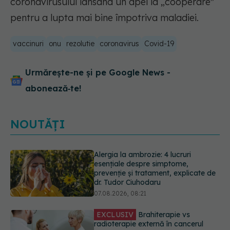
coronavirusului lansând un apel la „cooperare"
pentru a lupta mai bine împotriva maladiei.
vaccinuri
onu
rezolutie
coronavirus
Covid-19
Urmărește-ne și pe Google News -
abonează‑te!
NOUTĂȚI
EXCLUSIV
Brahiterapie vs
radioterapie externă în cancerul
ginecologic. Dr. Sorin Bogdan
(SANADOR) explică diferența și
cum acționează tratamentul
06.08.2026, 22:49
EXCLUSIV
De ce unele paciente