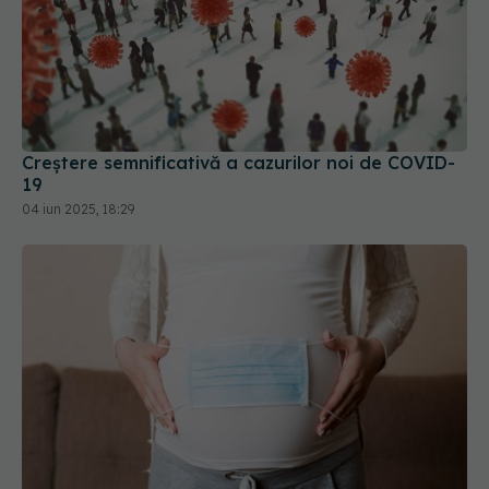
Creștere semnificativă a cazurilor noi de COVID-
19
04 iun 2025, 18:29
Infecția cu COVID în sarcină, legată de risc dublu