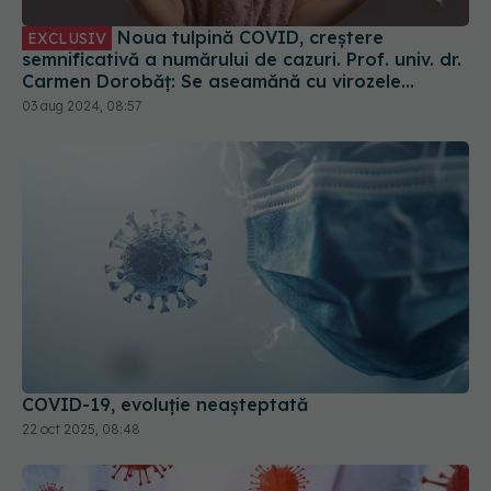
Noua tulpină COVID, creștere
EXCLUSIV
semnificativă a numărului de cazuri. Prof. univ. dr.
Carmen Dorobăț: Se aseamănă cu virozele
respiratorii. Nu necesită tratament simptomatic
03 aug 2024, 08:57
COVID-19, evoluție neașteptată
22 oct 2025, 08:48