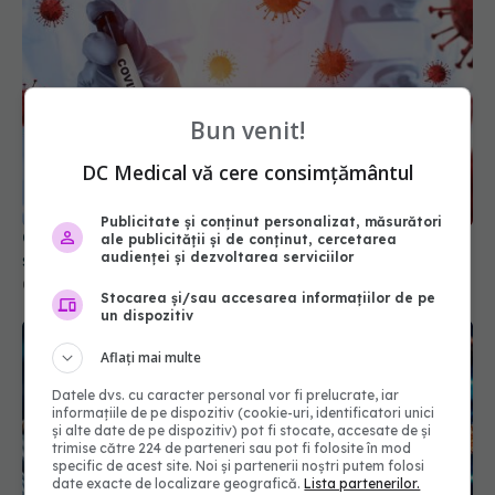
Bun venit!
DC Medical vă cere consimțământul
COVID încă există! Care sunt simptomele în 2025
Publicitate și conținut personalizat, măsurători
și cât timp durează. De ce ar fi bine să te testezi?
ale publicității și de conținut, cercetarea
audienței și dezvoltarea serviciilor
07 mai 2025, 11:08
Stocarea și/sau accesarea informațiilor de pe
un dispozitiv
Aflați mai multe
Datele dvs. cu caracter personal vor fi prelucrate, iar
informațiile de pe dispozitiv (cookie-uri, identificatori unici
și alte date de pe dispozitiv) pot fi stocate, accesate de și
trimise către 224 de parteneri sau pot fi folosite în mod
specific de acest site. Noi și partenerii noștri putem folosi
date exacte de localizare geografică.
Lista partenerilor.