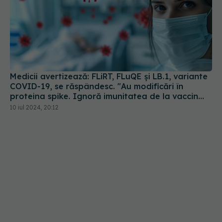
Medicii avertizează: FLiRT, FLuQE și LB.1, variante
COVID-19, se răspândesc. "Au modificări în
proteina spike. Ignoră imunitatea de la vaccin
sau infectarea anterioară
10 iul 2024, 20:12