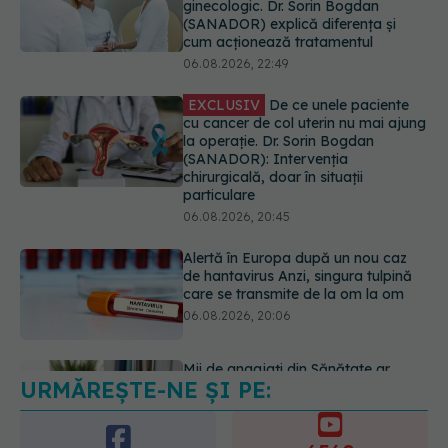
cu cancer de col uterin nu mai ajung
la operație. Dr. Sorin Bogdan
(SANADOR): Intervenția
chirurgicală, doar în situații
particulare
06.08.2026, 20:45
Alertă în Europa după un nou caz
de hantavirus Anzi, singura tulpină
care se transmite de la om la om
06.08.2026, 20:06
Mii de angajați din Sănătate ar
putea primi salarii mai mari.
Sindicatele cer schimbarea legii
06.08.2026, 19:26
URMĂREȘTE-NE ȘI PE:
Alergia la ambrozie: 4 lucruri
esențiale despre simptome,
prevenție și tratament, explicate de
6560
dr. Tudor Ciuhodaru
URMĂRITORI