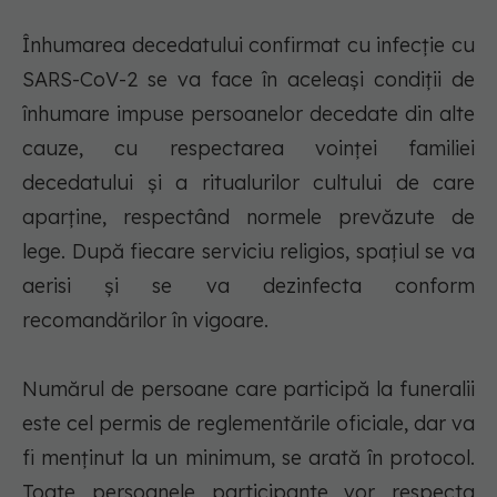
Înhumarea decedatului confirmat cu infecţie cu
SARS-CoV-2 se va face în aceleaşi condiţii de
înhumare impuse persoanelor decedate din alte
cauze, cu respectarea voinţei familiei
decedatului şi a ritualurilor cultului de care
aparţine, respectând normele prevăzute de
lege. După fiecare serviciu religios, spaţiul se va
aerisi şi se va dezinfecta conform
recomandărilor în vigoare.
Numărul de persoane care participă la funeralii
este cel permis de reglementările oficiale, dar va
fi menţinut la un minimum, se arată în protocol.
Toate persoanele participante vor respecta