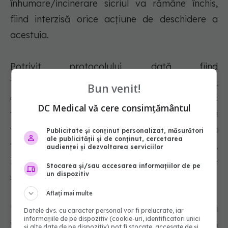
înhumare/incinerare sicriul va rămâne închis,
fiind interzisă orice acţiune de deschidere a
acestuia.
Potrivit protocolului, dată fiind
transmisibilitatea ridicată a coronavirusului,
Bun venit!
este recomandat ca persoanele clinic
DC Medical vă cere consimțământul
vulnerabile, cele cu vârstă extremă (copii şi
vârstnici), persoanele cu comorbidităţi, să nu
Publicitate și conținut personalizat, măsurători
ale publicității și de conținut, cercetarea
vină în contact direct cu corpul decedatului,
audienței și dezvoltarea serviciilor
indiferent dacă poartă echipament de protecţie
Stocarea și/sau accesarea informațiilor de pe
un dispozitiv
sau nu.
Aflați mai multe
Persoanele aflate în izolare sau în carantină nu
Datele dvs. cu caracter personal vor fi prelucrate, iar
informațiile de pe dispozitiv (cookie-uri, identificatori unici
vor participa la funeralii, se mai arată în
și alte date de pe dispozitiv) pot fi stocate, accesate de și