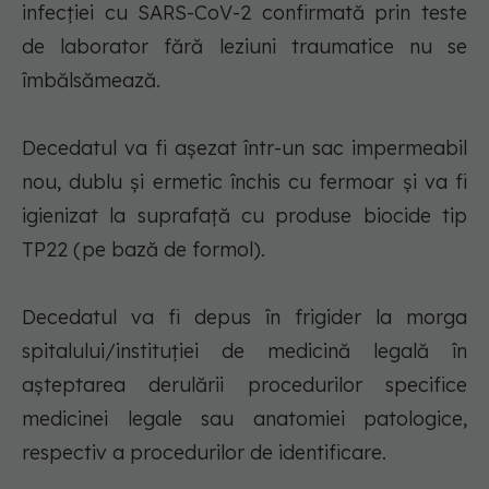
infecţiei cu SARS-CoV-2 confirmată prin teste
de laborator fără leziuni traumatice nu se
îmbălsămează.
Decedatul va fi aşezat într-un sac impermeabil
nou, dublu şi ermetic închis cu fermoar şi va fi
igienizat la suprafaţă cu produse biocide tip
TP22 (pe bază de formol).
Decedatul va fi depus în frigider la morga
spitalului/instituţiei de medicină legală în
aşteptarea derulării procedurilor specifice
medicinei legale sau anatomiei patologice,
respectiv a procedurilor de identificare.