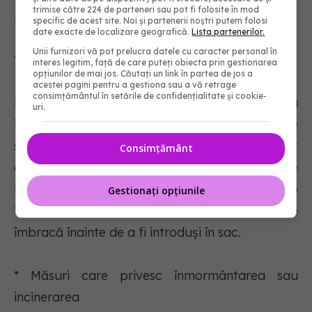
trimise către 224 de parteneri sau pot fi folosite în mod
protocol.
specific de acest site. Noi și partenerii noștri putem folosi
date exacte de localizare geografică.
Lista partenerilor.
Unii furnizori vă pot prelucra datele cu caracter personal în
* Măsuri care privesc îmbălsămarea
interes legitim, față de care puteți obiecta prin gestionarea
opțiunilor de mai jos. Căutați un link în partea de jos a
acestei pagini pentru a gestiona sau a vă retrage
consimțământul în setările de confidențialitate și cookie-
Persoanele decedate, contaminate ca urmare a
uri.
infecţiei cu SARS-CoV-2, confirmată prin teste
specifice de laborator şi care au fost
Consimțământ
autopsiate nu se îmbălsămează, ci doar se
igienizează la suprafaţă cu produs biocid de tip
Gestionați opțiunile
TP2. Aceşti decedaţi se igienizează şi se
îmbracă înainte de a fi introduşi în sac.
* Măsuri care privesc înmormântarea sau
incinerarea