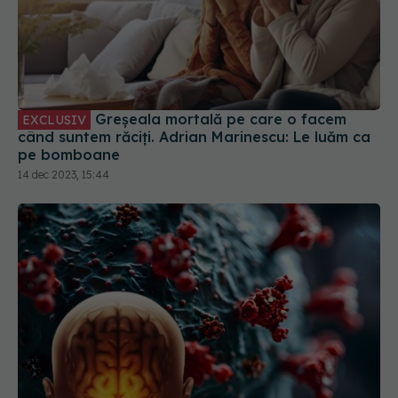
Greșeala mortală pe care o facem
EXCLUSIV
când suntem răciți. Adrian Marinescu: Le luăm ca
pe bomboane
14 dec 2023, 15:44
COVID, impact major asupra creierului. Efectele
vizibile chiar și după 3 ani de la infectare
03 aug 2024, 14:12