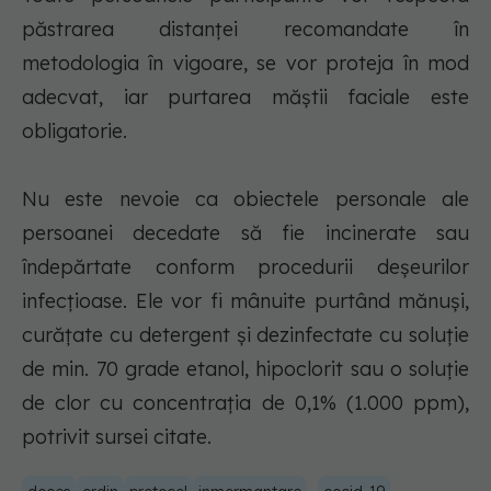
păstrarea distanţei recomandate în
metodologia în vigoare, se vor proteja în mod
adecvat, iar purtarea măştii faciale este
obligatorie.
Nu este nevoie ca obiectele personale ale
persoanei decedate să fie incinerate sau
îndepărtate conform procedurii deşeurilor
infecţioase. Ele vor fi mânuite purtând mănuşi,
curăţate cu detergent şi dezinfectate cu soluţie
de min. 70 grade etanol, hipoclorit sau o soluţie
de clor cu concentraţia de 0,1% (1.000 ppm),
potrivit sursei citate.