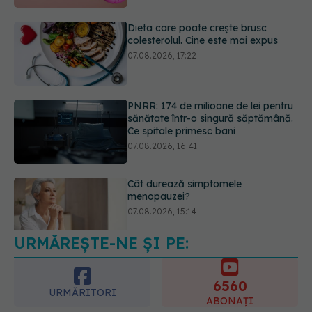
PNRR: 174 de milioane de lei pentru
sănătate într-o singură săptămână.
Ce spitale primesc bani
07.08.2026, 16:41
Cât durează simptomele
menopauzei?
07.08.2026, 15:14
URMĂREȘTE-NE ȘI PE:
EXCLUSIV
Cancerele care pot fi
prevenite. Dr. Sorin Bogdan
(SANADOR): Au metode de
6560
prevenție
URMĂRITORI
ABONAȚI
07.08.2026, 20:09
365
1401
URMĂRITORI
URMĂRITORI
ARTICOLE SIMILARE