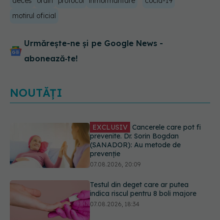
deces
ordin
protocol
inmormantare
cocid-19
motirul oficial
Urmărește-ne și pe Google News -
abonează‑te!
NOUTĂȚI
Testul din deget care ar putea
indica riscul pentru 8 boli majore
07.08.2026, 18:34
Dieta care poate crește brusc
colesterolul. Cine este mai expus
07.08.2026, 17:22