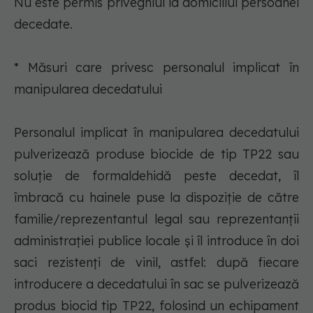
Nu este permis priveghiul la domiciliul persoanei
decedate.
* Măsuri care privesc personalul implicat în
manipularea decedatului
Personalul implicat în manipularea decedatului
pulverizează produse biocide de tip TP22 sau
soluţie de formaldehidă peste decedat, îl
îmbracă cu hainele puse la dispoziţie de către
familie/reprezentantul legal sau reprezentanţii
administraţiei publice locale şi îl introduce în doi
saci rezistenţi de vinil, astfel: după fiecare
introducere a decedatului în sac se pulverizează
produs biocid tip TP22, folosind un echipament