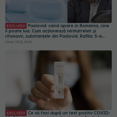
Paxlovid: când apare în România, cine
EXCLUSIV
îl poate lua. Cum acționează nirmatrelvir și
ritonavir, substanțele din Paxlovid. Rafila: S-a
semnat contractul. Va fi disponibil la
09 oct 2023, 13:08
recomandarea medicului
Ce să faci după un test pozitiv COVID-
EXCLUSIV
19. Cât timp mai trebuie să te izolezi. Prof. dr.
Simin Aysel Florescu explică