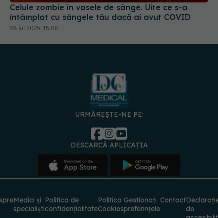
întâmplat cu sângele tău dacă ai avut COVID
28 iul 2025, 15:08
URMĂREȘTE-NE PE:
DESCARCĂ APLICAȚIA
spre
Medici și
Politica de
Politica
Gestionați
Contact
Declarați
specialiști
confidențialitate
Cookies
preferințele
de
accesibili