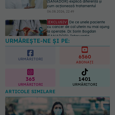
cu cancer de col uterin nu mai ajung
la operație. Dr. Sorin Bogdan
(SANADOR): Intervenția
chirurgicală, doar în situații
particulare
06.08.2026, 20:45
URMĂREȘTE-NE ȘI PE:
EXCLUSIV
Ce grăbește apariția
ridurilor. Nu este doar vârsta. Ce
spun dermatologii
6560
07.08.2026, 10:02
URMĂRITORI
ABONAȚI
365
1401
URMĂRITORI
URMĂRITORI
ARTICOLE SIMILARE