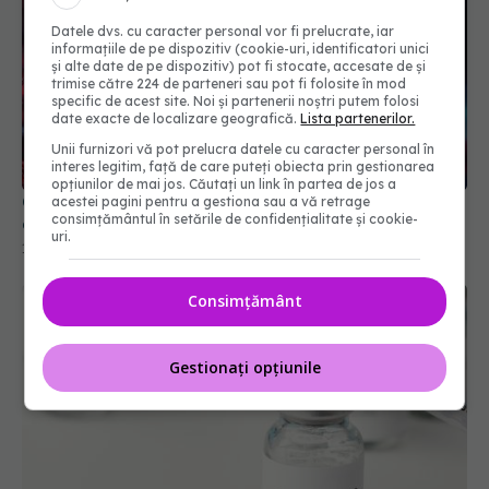
Datele dvs. cu caracter personal vor fi prelucrate, iar
informațiile de pe dispozitiv (cookie-uri, identificatori unici
și alte date de pe dispozitiv) pot fi stocate, accesate de și
trimise către 224 de parteneri sau pot fi folosite în mod
specific de acest site. Noi și partenerii noștri putem folosi
date exacte de localizare geografică.
Lista partenerilor.
Unii furnizori vă pot prelucra datele cu caracter personal în
interes legitim, față de care puteți obiecta prin gestionarea
Creierul afectat de COVID-19. Trunchiul cerebral,
opțiunilor de mai jos. Căutați un link în partea de jos a
cheia simptomelor pe termen lung
acestei pagini pentru a gestiona sau a vă retrage
consimțământul în setările de confidențialitate și cookie-
11 oct 2025, 15:54
uri.
Consimțământ
Gestionați opțiunile