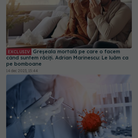
Greșeala mortală pe care o facem
EXCLUSIV
când suntem răciți. Adrian Marinescu: Le luăm ca
pe bomboane
14 dec 2023, 15:44