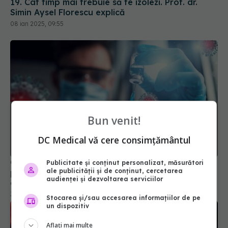
08 ian 2025, 09:55
Bun venit!
DC Medical vă cere consimțământul
China rupe tăcerea: SUA a creat COVID! Au
publicat dovezile lor care exclud că Wuhan a fost
Publicitate și conținut personalizat, măsurători
cauza
ale publicității și de conținut, cercetarea
audienței și dezvoltarea serviciilor
30 apr 2025, 22:14
Stocarea și/sau accesarea informațiilor de pe
un dispozitiv
Aflați mai multe