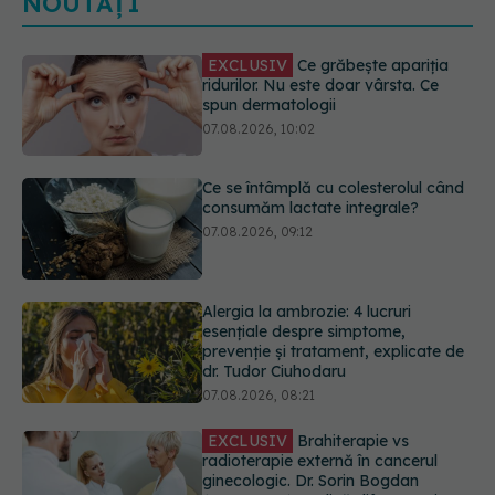
NOUTĂȚI
Ce se întâmplă cu colesterolul când
consumăm lactate integrale?
07.08.2026, 09:12
Alergia la ambrozie: 4 lucruri
esențiale despre simptome,
prevenție și tratament, explicate de
dr. Tudor Ciuhodaru
07.08.2026, 08:21
EXCLUSIV
Brahiterapie vs
radioterapie externă în cancerul
ginecologic. Dr. Sorin Bogdan
(SANADOR) explică diferența și
cum acționează tratamentul
06.08.2026, 22:49
EXCLUSIV
De ce unele paciente