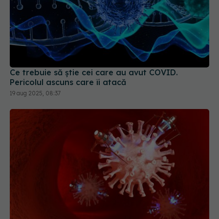
Ce trebuie să știe cei care au avut COVID.
Pericolul ascuns care îi atacă
19 aug 2025, 08:37
Celule zombie în vasele de sânge. Uite ce s-a