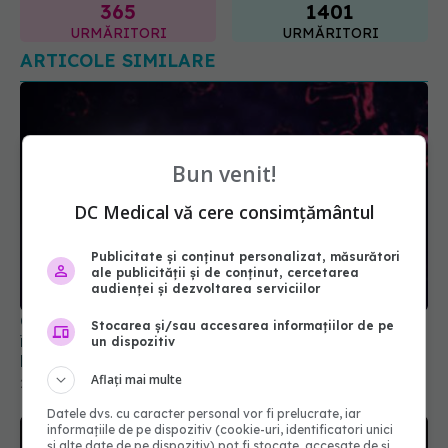
ARTICOLE SIMILARE
Bun venit!
DC Medical vă cere consimțământul
Publicitate și conținut personalizat, măsurători
China neagă originea COVID. Dispută globală
ale publicității și de conținut, cercetarea
între teoria zoonotică și ipoteza scăpării din
audienței și dezvoltarea serviciilor
laborator
Stocarea și/sau accesarea informațiilor de pe
23 apr 2025, 22:38
un dispozitiv
Aflați mai multe
Datele dvs. cu caracter personal vor fi prelucrate, iar
informațiile de pe dispozitiv (cookie-uri, identificatori unici
și alte date de pe dispozitiv) pot fi stocate, accesate de și