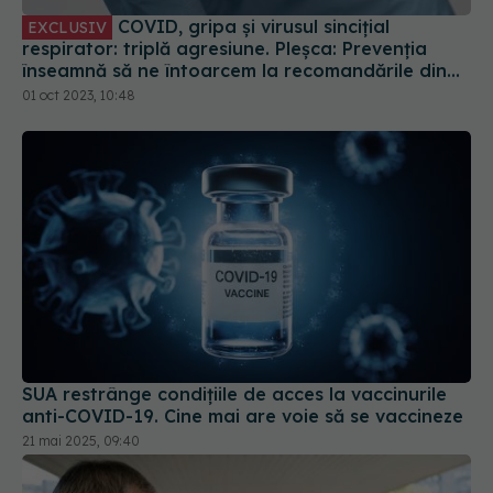
înseamnă să ne întoarcem la recomandările din
timpul pandemiei!
01 oct 2023, 10:48
SUA restrânge condiţiile de acces la vaccinurile
anti-COVID-19. Cine mai are voie să se vaccineze
21 mai 2025, 09:40