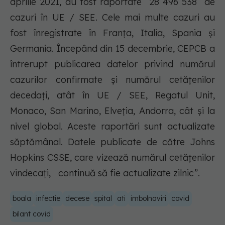
aprilie 2021, au fost raportate 28 496 538 de
cazuri în UE / SEE. Cele mai multe cazuri au
fost înregistrate în Franţa, Italia, Spania și
Germania. Începând din 15 decembrie, CEPCB a
întrerupt publicarea datelor privind numărul
cazurilor confirmate și numărul cetățenilor
decedați, atât în UE / SEE, Regatul Unit,
Monaco, San Marino, Elveția, Andorra, cât și la
nivel global. Aceste raportări sunt actualizate
săptămânal. Datele publicate de către Johns
Hopkins CSSE, care vizează numărul cetățenilor
vindecați, continuă să fie actualizate zilnic”.
boala
infectie
decese
spital
ati
imbolnaviri
covid
bilant covid