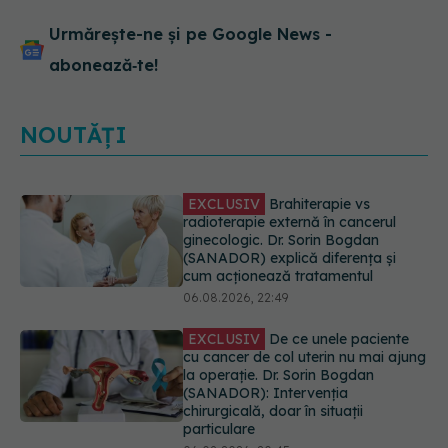
Urmărește-ne și pe Google News -
abonează‑te!
NOUTĂȚI
EXCLUSIV
De ce unele paciente
cu cancer de col uterin nu mai ajung
la operație. Dr. Sorin Bogdan
(SANADOR): Intervenția
chirurgicală, doar în situații
particulare
06.08.2026, 20:45
Alertă în Europa după un nou caz
de hantavirus Anzi, singura tulpină
care se transmite de la om la om
06.08.2026, 20:06