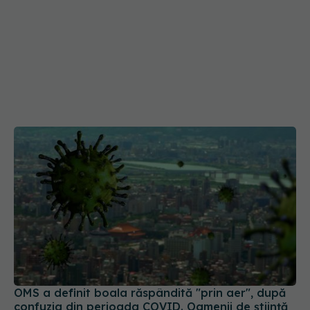
OMS a definit boala răspândită "prin aer", după
confuzia din perioada COVID. Oamenii de știință
spun că "ar fi putut să coste vieți"
22 apr 2024, 10:01