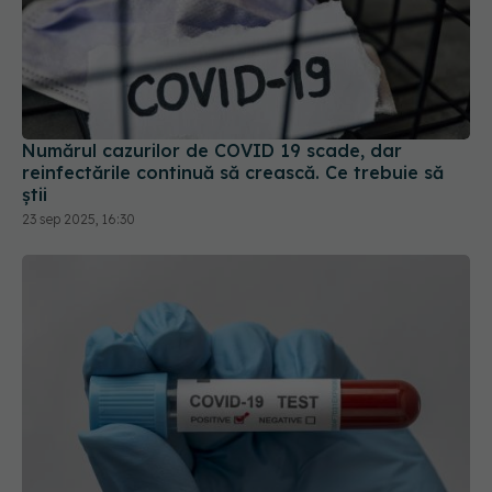
Numărul cazurilor de COVID 19 scade, dar
reinfectările continuă să crească. Ce trebuie să
știi
23 sep 2025, 16:30
COVID, gripa și virusul sincițial
EXCLUSIV
respirator: triplă agresiune. Pleșca: Prevenția