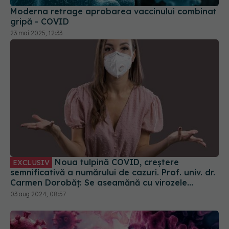
23 mai 2025, 12:33
Noua tulpină COVID, creștere
EXCLUSIV
semnificativă a numărului de cazuri. Prof. univ. dr.
Carmen Dorobăț: Se aseamănă cu virozele
respiratorii. Nu necesită tratament simptomatic
03 aug 2024, 08:57