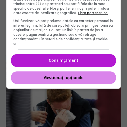
trimise către 224 de parteneri sau pot fi folosite în mod
specific de acest site. Noi și partenerii noștri putem folosi
date exacte de localizare geografică.
Lista partenerilor.
Unii furnizori vă pot prelucra datele cu caracter personal în
interes legitim, față de care puteți obiecta prin gestionarea
opțiunilor de mai jos. Căutați un link în partea de jos a
acestei pagini pentru a gestiona sau a vă retrage
consimțământul în setările de confidențialitate și cookie-
uri.
Creierul, afectat dramatic de
EXCLUSIV
pandemia de COVID. Valentin-Veron Toma: Sunt
mai multe forme de psihoză, de demență. E o
Consimțământ
accelerare a unor fenomene care păreau să fie
30 aug 2023, 20:55
într-un ritm mai lent
Gestionați opțiunile