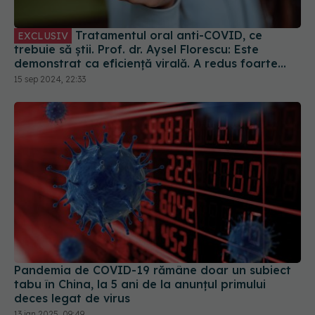
trebuie să știi. Prof. dr. Aysel Florescu: Este
demonstrat ca eficiență virală. A redus foarte
mult riscul de spitalizare
15 sep 2024, 22:33
Pandemia de COVID-19 rămâne doar un subiect
tabu în China, la 5 ani de la anunțul primului
deces legat de virus
13 ian 2025, 09:49