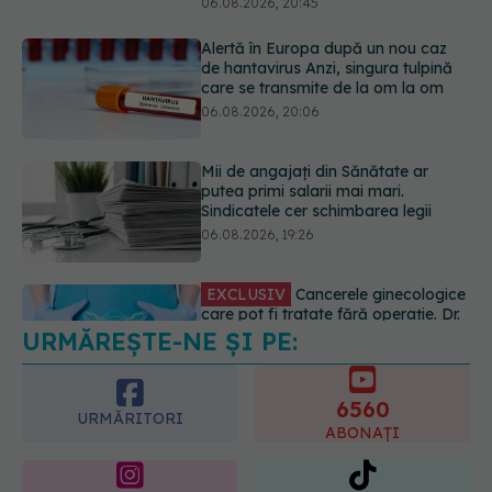
Mii de angajați din Sănătate ar
putea primi salarii mai mari.
Sindicatele cer schimbarea legii
06.08.2026, 19:26
EXCLUSIV
Cancerele ginecologice
care pot fi tratate fără operație. Dr.
Sorin Bogdan (SANADOR): Chirurgia
este indicată doar punctual, pentru
anumite categorii de paciente
06.08.2026, 19:05
URMĂREȘTE-NE ȘI PE:
EXCLUSIV
Brahiterapie vs
radioterapie externă în cancerul
ginecologic. Dr. Sorin Bogdan
6560
(SANADOR) explică diferența și
URMĂRITORI
cum acționează tratamentul
ABONAȚI
06.08.2026, 22:49
365
1401
URMĂRITORI
URMĂRITORI