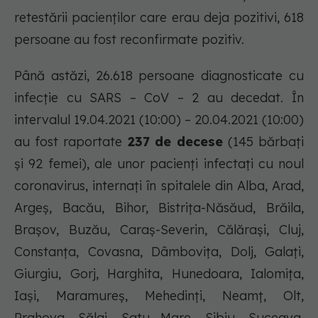
retestării pacienților care erau deja pozitivi, 618
persoane au fost reconfirmate pozitiv.
Până astăzi, 26.618 persoane diagnosticate cu
infecție cu SARS – CoV – 2 au decedat. În
intervalul 19.04.2021 (10:00) – 20.04.2021 (10:00)
au fost raportate
237 de decese
(145 bărbați
și 92 femei), ale unor pacienți infectați cu noul
coronavirus, internați în spitalele din Alba, Arad,
Argeș, Bacău, Bihor, Bistrița-Năsăud, Brăila,
Brașov, Buzău, Caraș-Severin, Călărași, Cluj,
Constanța, Covasna, Dâmbovița, Dolj, Galați,
Giurgiu, Gorj, Harghita, Hunedoara, Ialomița,
Iași, Maramureș, Mehedinți, Neamț, Olt,
Prahova, Sălaj, Satu Mare, Sibiu, Suceava,