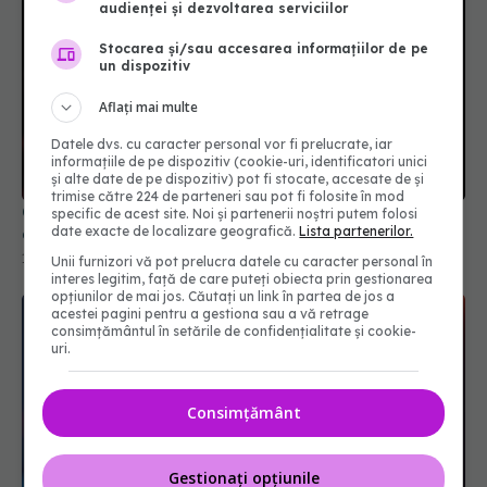
audienței și dezvoltarea serviciilor
Stocarea și/sau accesarea informațiilor de pe
un dispozitiv
Aflați mai multe
Datele dvs. cu caracter personal vor fi prelucrate, iar
informațiile de pe dispozitiv (cookie-uri, identificatori unici
și alte date de pe dispozitiv) pot fi stocate, accesate de și
trimise către 224 de parteneri sau pot fi folosite în mod
Ceața cerebrală din Long COVID, descifrată. De
specific de acest site. Noi și partenerii noștri putem folosi
date exacte de localizare geografică.
Lista partenerilor.
ce milioane de oameni au pierderi de memorie
13 oct 2025, 08:27
Unii furnizori vă pot prelucra datele cu caracter personal în
interes legitim, față de care puteți obiecta prin gestionarea
opțiunilor de mai jos. Căutați un link în partea de jos a
acestei pagini pentru a gestiona sau a vă retrage
consimțământul în setările de confidențialitate și cookie-
uri.
Consimțământ
Gestionați opțiunile