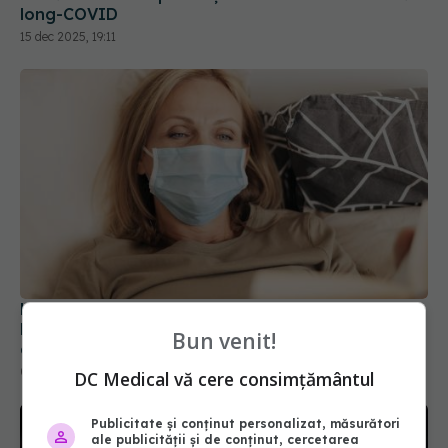
long-COVID
15 dec 2025, 19:11
Long-COVID lovește femeile mai mult decât
bărbații. Efectul secundar care apare la femeile
Bun venit!
de peste 40 de ani
06 feb 2025, 21:25
DC Medical vă cere consimțământul
Publicitate și conținut personalizat, măsurători
ale publicității și de conținut, cercetarea