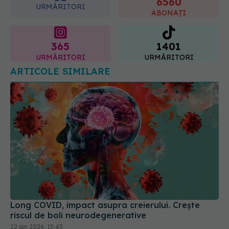
6560
URMĂRITORI
ABONAȚI
365
1401
URMĂRITORI
URMĂRITORI
ARTICOLE SIMILARE
Long COVID, impact asupra creierului. Crește
riscul de boli neurodegenerative
22 ian 2026, 15:43