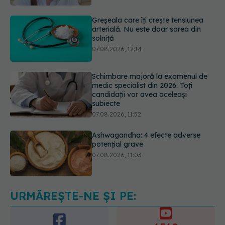
solniță
07.08.2026, 12:14
Schimbare majoră la examenul de
medic specialist din 2026. Toți
candidații vor avea aceleași
subiecte
07.08.2026, 11:52
Ashwagandha: 4 efecte adverse
potențial grave
07.08.2026, 11:03
Ți-ai mărit buzele? Cele 4 greșeli
care pot strica rezultatul după
injectarea cu acid hialuronic
07.08.2026, 13:54
URMĂREȘTE-NE ȘI PE: