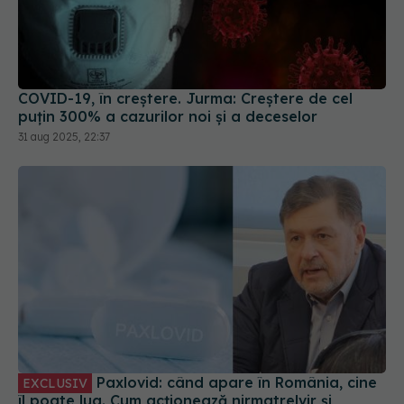
COVID-19, în creștere. Jurma: Creștere de cel
puțin 300% a cazurilor noi și a deceselor
31 aug 2025, 22:37
Paxlovid: când apare în România, cine
EXCLUSIV
îl poate lua. Cum acționează nirmatrelvir și