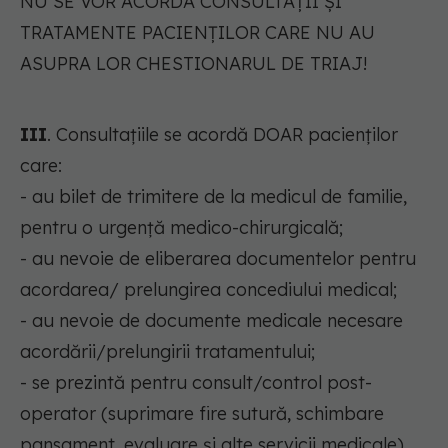
NU SE VOR ACORDA CONSULTAŢII ŞI
TRATAMENTE PACIENŢILOR CARE NU AU
ASUPRA LOR CHESTIONARUL DE TRIAJ!
III
. Consultațiile se acordă DOAR pacienților
care:
- au bilet de trimitere de la medicul de familie,
pentru o urgenţă medico-chirurgicală;
- au nevoie de eliberarea documentelor pentru
acordarea/ prelungirea concediului medical;
- au nevoie de documente medicale necesare
acordării/prelungirii tratamentului;
- se prezintă pentru consult/control post-
operator (suprimare fire sutură, schimbare
pansament, evaluare și alte servicii medicale)