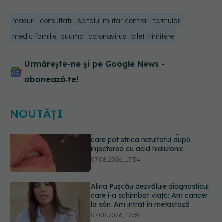
masuri
consultatii
spitalul militar central
formular
medic familie
suumc
coronavirus
bilet trimitere
Urmărește-ne și pe Google News -
abonează‑te!
NOUTĂȚI
Alina Pușcău dezvăluie diagnosticul
care i-a schimbat viața: Am cancer
la sân. Am intrat în metastază
07.08.2026, 12:39
Greșeala care îți crește tensiunea
arterială. Nu este doar sarea din