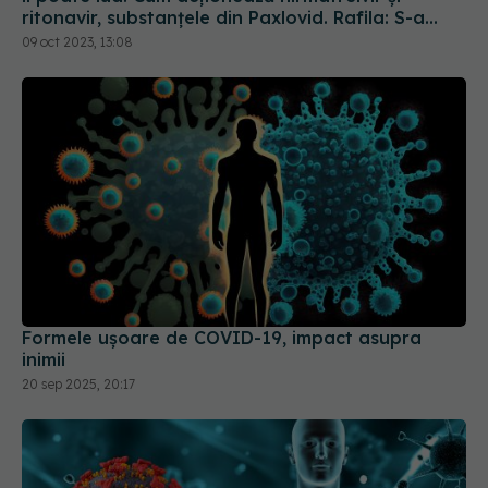
ritonavir, substanțele din Paxlovid. Rafila: S-a
semnat contractul. Va fi disponibil la
09 oct 2023, 13:08
recomandarea medicului
Formele ușoare de COVID-19, impact asupra
inimii
20 sep 2025, 20:17