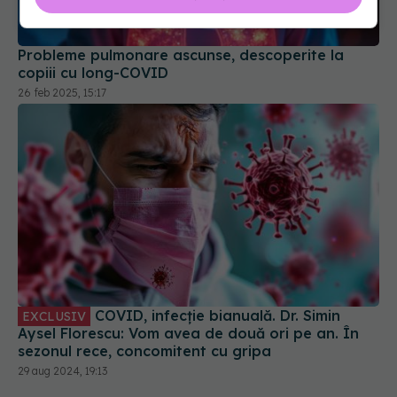
Probleme pulmonare ascunse, descoperite la
copiii cu long-COVID
26 feb 2025, 15:17
COVID, infecție bianuală. Dr. Simin
EXCLUSIV
Aysel Florescu: Vom avea de două ori pe an. În
sezonul rece, concomitent cu gripa
29 aug 2024, 19:13