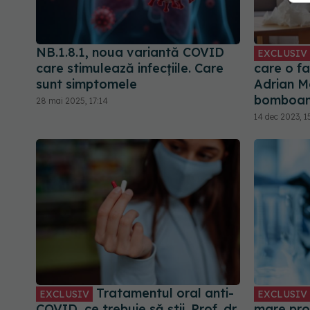
NB.1.8.1, noua variantă COVID
EXCLUSIV
care stimulează infecțiile. Care
care o f
sunt simptomele
Adrian M
bomboa
28 mai 2025, 17:14
14 dec 2023, 1
Tratamentul oral anti-
EXCLUSIV
EXCLUSIV
COVID, ce trebuie să știi. Prof. dr.
mare pro