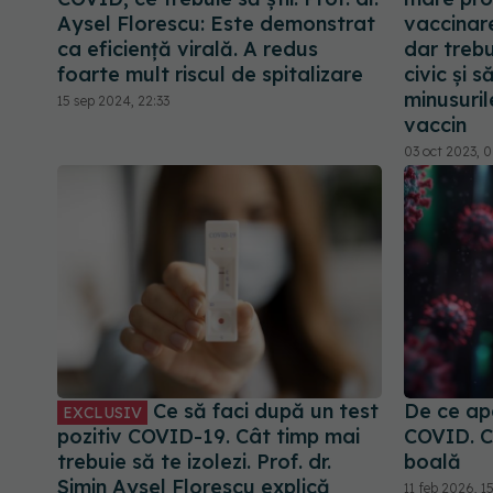
Aysel Florescu: Este demonstrat
vaccinare
ca eficiență virală. A redus
dar trebu
foarte mult riscul de spitalizare
civic și 
minusurile
15 sep 2024, 22:33
vaccin
03 oct 2023, 
Ce să faci după un test
De ce ap
EXCLUSIV
pozitiv COVID-19. Cât timp mai
COVID. C
trebuie să te izolezi. Prof. dr.
boală
Simin Aysel Florescu explică
11 feb 2026, 1