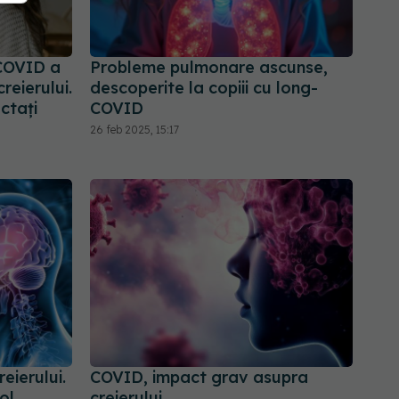
COVID a
Probleme pulmonare ascunse,
reierului.
descoperite la copiii cu long-
ctați
COVID
26 feb 2025, 15:17
eierului.
COVID, impact grav asupra
ol
creierului