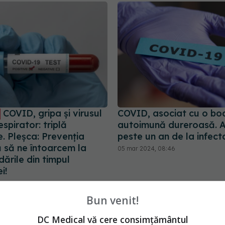
COVID, gripa și virusul
COVID, asociat cu o bo
respirator: triplă
autoimună dureroasă. A
. Pleșca: Prevenția
peste un an de la infect
 să ne întoarcem la
05 mar 2024, 08:46
ările din timpul
i!
0:48
Bun venit!
DC Medical vă cere consimțământul