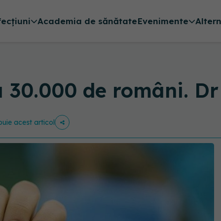
fecțiuni
Academia de sănătate
Evenimente
Alter
 30.000 de români. Dr 
buie acest articol