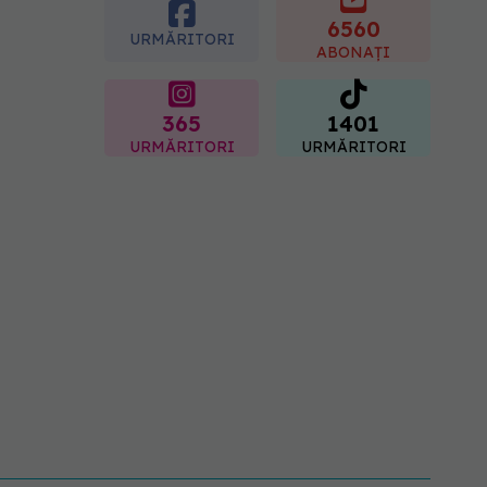
inflamația. Poate regla
glicemia și colesterolul
6560
URMĂRITORI
08.08.2026, 09:00
ABONAȚI
365
1401
URMĂRITORI
URMĂRITORI