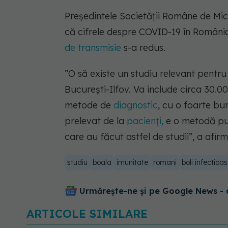
Președintele Societății Române de Micr
că cifrele despre COVID-19 în România
de transmisie
s-a redus.
”O să existe un studiu relevant pentru 
București-Ilfov. Va include circa 30.
metode de
diagnostic
, cu o foarte bun
prelevat de la
pacienți,
e o metodă puți
care au făcut astfel de studii”
, a afir
studiu
boala
imunitate
romani
boli infectioa
Urmărește-ne și pe Google News - 
ARTICOLE SIMILARE