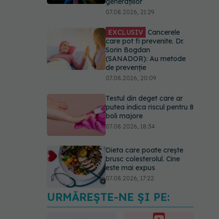
generațiilor
07.08.2026, 21:29
EXCLUSIV
Cancerele
care pot fi prevenite. Dr.
Sorin Bogdan
(SANADOR): Au metode
de prevenție
07.08.2026, 20:09
Testul din deget care ar
putea indica riscul pentru 8
boli majore
07.08.2026, 18:34
Dieta care poate crește
brusc colesterolul. Cine
este mai expus
07.08.2026, 17:22
URMĂREȘTE-NE ȘI PE:
Ceaiul care ajută
organismul să lupte cu