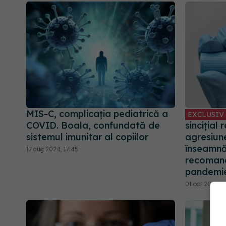
MIS-C, complicația pediatrică a
EXCLUSIV
COVID. Boala, confundată de
sincițial 
sistemul imunitar al copiilor
agresiune
înseamnă
17 aug 2024, 17:45
recomand
pandemie
01 oct 2023, 1