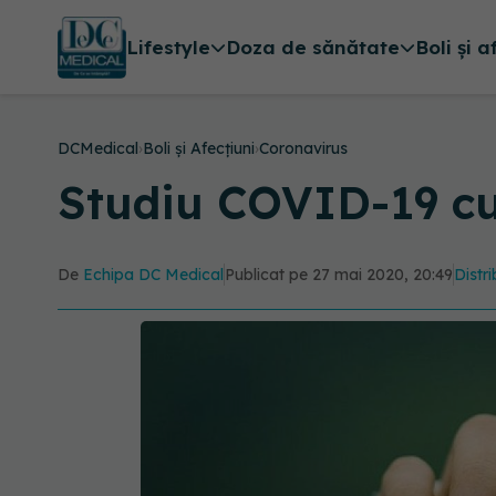
Lifestyle
Doza de sănătate
Boli și a
DCMedical
›
Boli și Afecțiuni
›
Coronavirus
Studiu COVID-19 cu
De
Echipa DC Medical
Publicat pe 27 mai 2020, 20:49
Distri