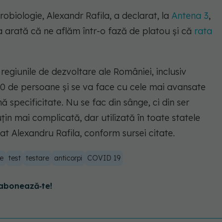
obiologie, Alexandr Rafila, a declarat, la
Antena 3
,
 arată că ne aflăm într-o fază de platou și că
rata
regiunile de dezvoltare ale României, inclusiv
000 de persoane și se va face cu cele mai avansate
ă specificitate. Nu se fac din sânge, ci din ser
n mai complicată, dar utilizată în toate statele
mat Alexandru Rafila, conform sursei citate.
se
test
testare
anticorpi
COVID 19
abonează‑te!