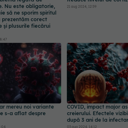
. Nu este obligatorie,
21 aug 2024, 12:59
ie să ne sporim spiritul
să prezentăm corect
 și plusurile fiecărui
08:47
ar mereu noi variante
COVID, impact major a
e s-a aflat despre
creierului. Efectele vizibi
după 3 ani de la infecta
5:04
03 aug 2024, 14:12