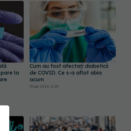
ală
Cum au fost afectați diabeticii
pare la
de COVID. Ce s-a aflat abia
are
acum
19 apr 2024, 11:45