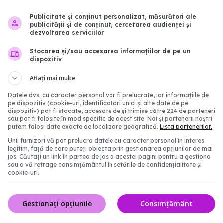
Publicitate și conținut personalizat, măsurători ale
publicității și de conținut, cercetarea audienței și
dezvoltarea serviciilor
Stocarea și/sau accesarea informațiilor de pe un
dispozitiv
Aflați mai multe
e de situație în
Formele ușoare de COV
Datele dvs. cu caracter personal vor fi prelucrate, iar informațiile de
 post-COVID. Scanările
impact asupra inimii
pe dispozitiv (cookie-uri, identificatori unici și alte date de pe
ă că oboseala cronică
20 sep 2025, 20:17
dispozitiv) pot fi stocate, accesate de și trimise către 224 de parteneri
e din inflamația
sau pot fi folosite în mod specific de acest site. Noi și partenerii noștri
putem folosi date exacte de localizare geografică.
Lista partenerilor.
Unii furnizori vă pot prelucra datele cu caracter personal în interes
2:38
legitim, față de care puteți obiecta prin gestionarea opțiunilor de mai
jos. Căutați un link în partea de jos a acestei pagini pentru a gestiona
sau a vă retrage consimțământul în setările de confidențialitate și
cookie-uri.
Gestionați opțiunile
Consimțământ