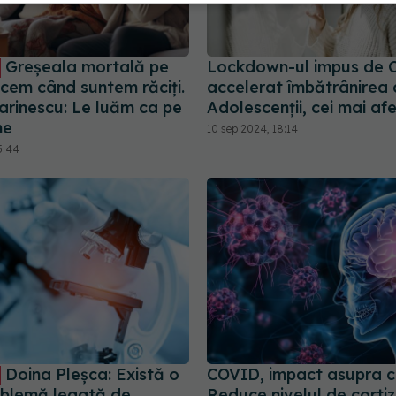
Greșeala mortală pe
Lockdown-ul impus de 
acem când suntem răciți.
accelerat îmbătrânirea c
arinescu: Le luăm ca pe
Adolescenții, cei mai afe
ne
10 sep 2024, 18:14
5:44
Doina Pleșca: Există o
COVID, impact asupra cr
blemă legată de
Reduce nivelul de cortiz