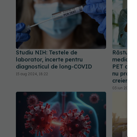
Studiu NIH: Testele de
Răsturnar
laborator, incerte pentru
medicina
diagnosticul de long-COVID
PET arat
nu provin
15 aug 2024, 18:22
creierului
03 iun 2026, 2