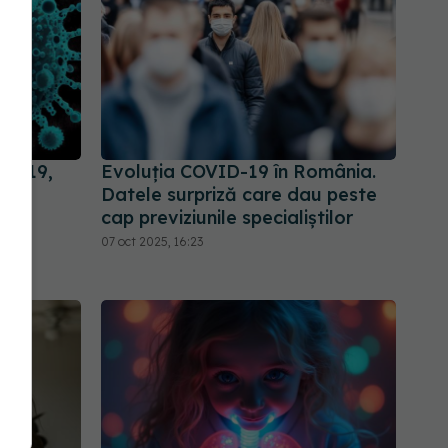
ID-19,
Evoluția COVID-19 în România.
Datele surpriză care dau peste
cap previziunile specialiștilor
07 oct 2025, 16:23