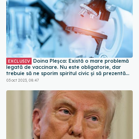
Doina Pleșca: Există o mare problemă
EXCLUSIV
legată de vaccinare. Nu este obligatorie, dar
trebuie să ne sporim spiritul civic și să prezentăm
corect minusurile și plusurile fiecărui vaccin
03 oct 2023, 08:47