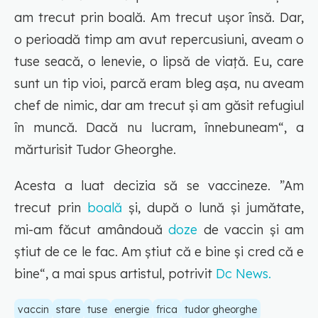
am trecut prin boală. Am trecut ușor însă. Dar,
o perioadă timp am avut repercusiuni, aveam o
tuse seacă, o lenevie, o lipsă de viață. Eu, care
sunt un tip vioi, parcă eram bleg așa, nu aveam
chef de nimic, dar am trecut și am găsit refugiul
în muncă. Dacă nu lucram, înnebuneam“, a
mărturisit Tudor Gheorghe.
Acesta a luat decizia să se vaccineze. ”Am
trecut prin
boală
și, după o lună și jumătate,
mi-am făcut amândouă
doze
de vaccin și am
știut de ce le fac. Am știut că e bine și cred că e
bine“, a mai spus artistul, potrivit
Dc News.
vaccin
stare
tuse
energie
frica
tudor gheorghe