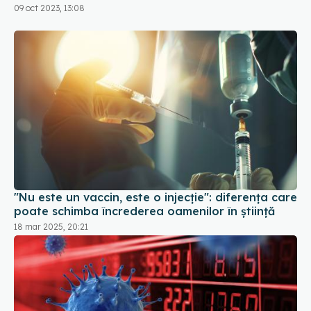
semnat contractul. Va fi disponibil la
09 oct 2023, 13:08
recomandarea medicului
"Nu este un vaccin, este o injecție": diferența care
poate schimba încrederea oamenilor în știință
18 mar 2025, 20:21