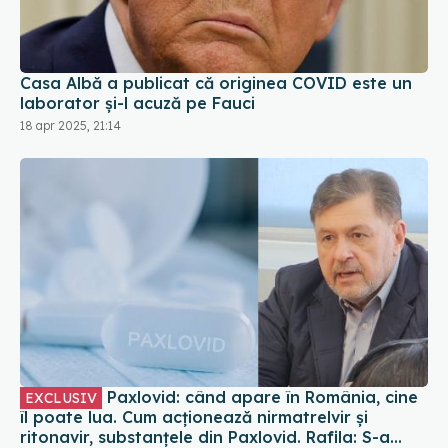
Casa Albă a publicat că originea COVID este un
laborator și-l acuză pe Fauci
18 apr 2025, 21:14
Paxlovid: când apare în România, cine
EXCLUSIV
îl poate lua. Cum acționează nirmatrelvir și
ritonavir, substanțele din Paxlovid. Rafila: S-a