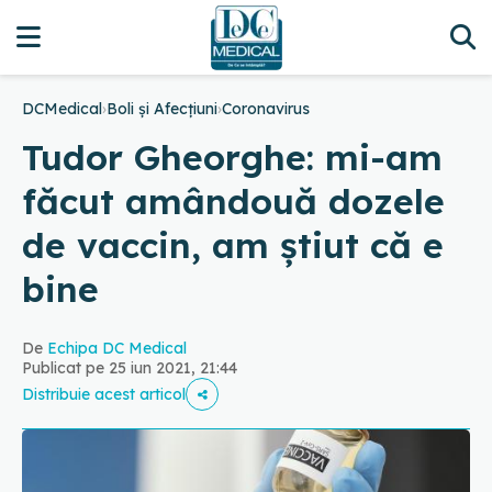
DCMedical
›
Boli și Afecțiuni
›
Coronavirus
Tudor Gheorghe: mi-am
făcut amândouă dozele
de vaccin, am știut că e
bine
De
Echipa DC Medical
Publicat pe 25 iun 2021, 21:44
Distribuie acest articol