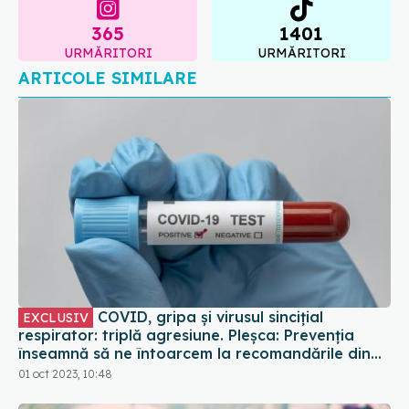
365
1401
URMĂRITORI
URMĂRITORI
ARTICOLE SIMILARE
COVID, gripa și virusul sincițial
EXCLUSIV
respirator: triplă agresiune. Pleșca: Prevenția
înseamnă să ne întoarcem la recomandările din
timpul pandemiei!
01 oct 2023, 10:48