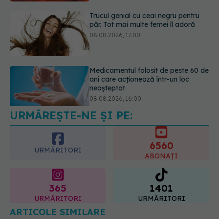
Medicamentul folosit de peste 60 de
ani care acționează într-un loc
neașteptat
08.08.2026, 16:00
URMĂREȘTE-NE ȘI PE:
Transpirații nocturne: semnul ignorat
care poate ascunde probleme
serioase de sănătate
6560
08.08.2026, 20:00
URMĂRITORI
ABONAȚI
365
1401
URMĂRITORI
URMĂRITORI
ARTICOLE SIMILARE