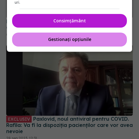
COVID-19
uri.
07 apr 2025, 14:45
Consimțământ
Gestionați opțiunile
Paxlovid, noul antiviral pentru COVID.
EXCLUSIV
Rafila: Va fi la dispoziția pacienților care vor avea
nevoie
28 sep 2023, 12:31