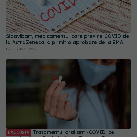
Sipavibart, medicamentul care previne COVID de
la AstraZeneca, a primit o aprobare de la EMA
02 iul 2024, 12:22
Tratamentul oral anti-COVID, ce
EXCLUSIV
trebuie să știi. Prof. dr. Aysel Florescu: Este
demonstrat ca eficiență virală. A redus foarte
mult riscul de spitalizare
15 sep 2024, 22:33