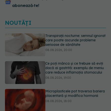
abonează‑te!
NOUTĂȚI
Ce poți mânca și ce trebuie să eviți
dacă ai gastrită: exemplu de meniu
care reduce inflamația stomacului
08.08.2026, 19:00
Microplasticele pot traversa bariera
placentară și modifica hormonii
08.08.2026, 18:00
Trucul genial cu ceai negru pentru
păr. Tot mai multe femei îl adoră
08.08.2026, 17:00