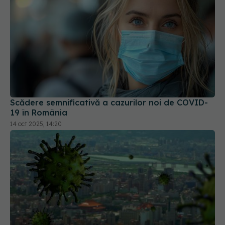
Scădere semnificativă a cazurilor noi de COVID-
19 în România
14 oct 2025, 14:20
OMS a definit boala răspândită "prin aer", după
confuzia din perioada COVID. Oamenii de știință