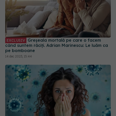
Greșeala mortală pe care o facem
EXCLUSIV
când suntem răciți. Adrian Marinescu: Le luăm ca
pe bomboane
14 dec 2023, 15:44
Impactul pe termen lung al COVID-19: Simptome
persistente și efecte asupra calității vieții
05 aug 2024, 20:19