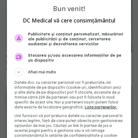
Bun venit!
DC Medical vă cere consimțământul
Lockdown-ul impus de COVID a accelerat
Publicitate și conținut personalizat, măsurători
îmbătrânirea creierului. Adolescenții, cei mai
ale publicității și de conținut, cercetarea
afectați
audienței și dezvoltarea serviciilor
10 sep 2024, 18:14
Stocarea și/sau accesarea informațiilor de pe
un dispozitiv
Aflați mai multe
Datele dvs. cu caracter personal vor fi prelucrate, iar
informațiile de pe dispozitiv (cookie-uri, identificatori unici
și alte date de pe dispozitiv) pot fi stocate, accesate de și
trimise către 224 de parteneri sau pot fi folosite în mod
specific de acest site. Noi și partenerii noștri putem folosi
date exacte de localizare geografică.
Lista partenerilor.
Unii furnizori vă pot prelucra datele cu caracter personal în
interes legitim, față de care puteți obiecta prin gestionarea
opțiunilor de mai jos. Căutați un link în partea de jos a
acestei pagini pentru a gestiona sau a vă retrage
FDA amână o decizie cheie privind un vaccin anti-
consimțământul în setările de confidențialitate și cookie-