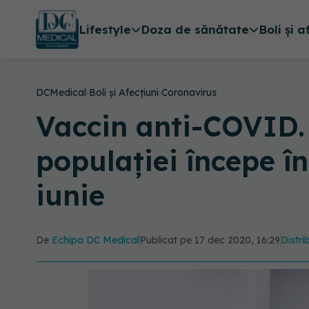
Lifestyle
Doza de sănătate
Boli și a
DCMedical
›
Boli și Afecțiuni
›
Coronavirus
Vaccin anti-COVID. 
populației începe în
iunie
De
Echipa DC Medical
Publicat pe 17 dec 2020, 16:29
Distri