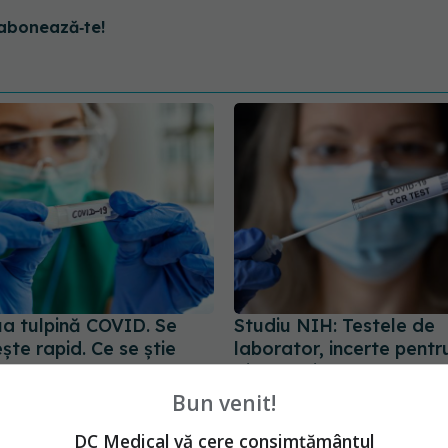
abonează‑te!
ua tulpină COVID. Se
Studiu NIH: Testele de
te rapid. Ce se știe
laborator, incerte pentr
ceasta
diagnosticul de long-C
0:57
15 aug 2024, 18:22
Bun venit!
DC Medical vă cere consimțământul