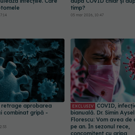
ulează infecțiile. Care
după COVID chiar și du
ptomele
timp?
7:14
05 mar 2026, 10:47
retrage aprobarea
COVID, infecți
EXCLUSIV
i combinat gripă -
bianuală. Dr. Simin Aysel
Florescu: Vom avea de 
pe an. În sezonul rece,
2:33
concomitent cu gripa