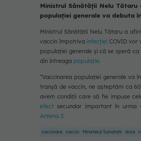
Ministrul Sănătății Nelu Tătaru
populației generale va debuta în
Ministrul Sănătății Nelu Tătaru a afir
vaccin împotriva
infecției
COVID vor v
populației generale și că se speră ca
din întreaga
populație
.
”Vaccinarea populaţiei generale va înc
tranşă de vaccin, ne aşteptăm ca 60 
avem condiţii care să fie impuse ce
efect
secundar important în urma vac
Antena 3.
vaccinare
vaccin
Ministerul Sanatatii
doze
n