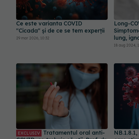
Ce este varianta COVID
Long-COV
"Cicada" și de ce se tem experții
Simptome
lung, ign
29 mar 2026, 10:32
18 aug 2024, 1
Tratamentul oral anti-
NB.1.8.1
EXCLUSIV