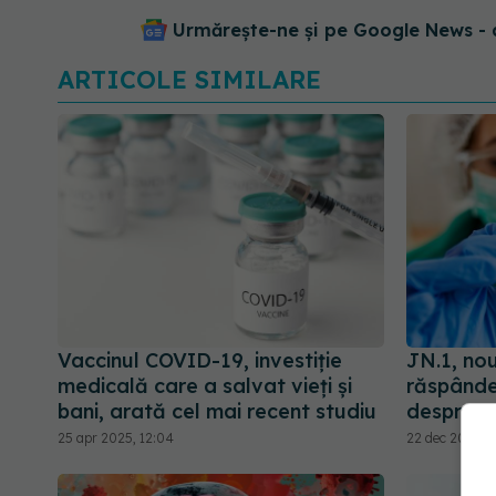
Urmărește-ne și pe Google News - 
ARTICOLE SIMILARE
Vaccinul COVID-19, investiție
JN.1, no
medicală care a salvat vieți și
răspândeș
bani, arată cel mai recent studiu
despre a
25 apr 2025, 12:04
22 dec 2023, 2