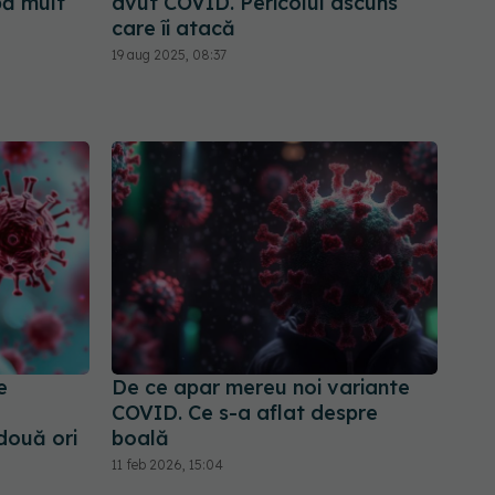
pă mult
avut COVID. Pericolul ascuns
care îi atacă
19 aug 2025, 08:37
e
De ce apar mereu noi variante
COVID. Ce s-a aflat despre
două ori
boală
11 feb 2026, 15:04