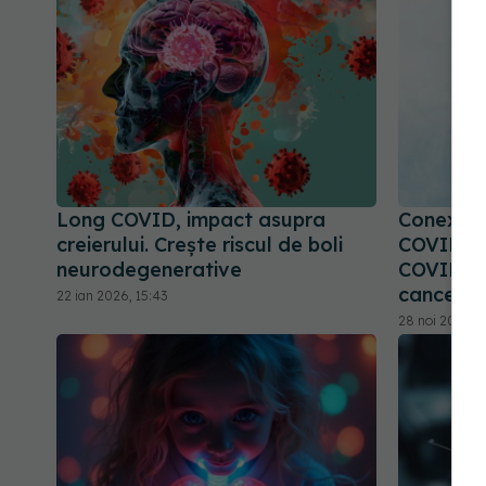
Long COVID, impact asupra
Conexiun
creierului. Crește riscul de boli
COVID-19 
neurodegenerative
COVID ac
cancer
22 ian 2026, 15:43
28 noi 2024, 1