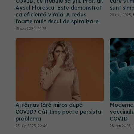
COVID, ce trebuie să știi. Prof. dr.
care stim
Aysel Florescu: Este demonstrat
sunt sim
ca eficiență virală. A redus
28 mai 2025, 1
foarte mult riscul de spitalizare
15 sep 2024, 22:33
Ai rămas fără miros după
Moderna 
COVID? Cât timp poate persista
vaccinulu
problema
COVID
25 sep 2025, 22:40
23 mai 2025, 1