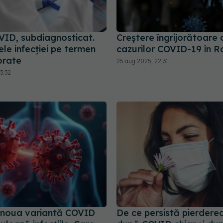
ID, subdiagnosticat.
Creștere îngrijorătoare 
le infecției pe termen
cazurilor COVID-19 în 
orate
25 aug 2025, 22:31
3:32
, noua variantă COVID
De ce persistă pierderea