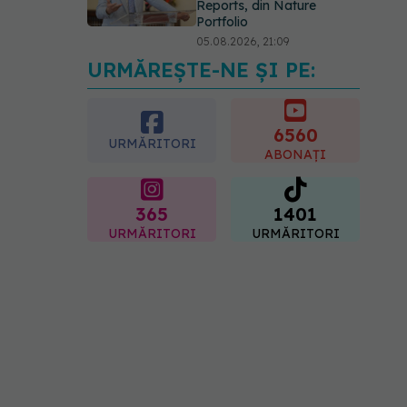
Reports, din Nature
Portfolio
05.08.2026, 21:09
URMĂREȘTE-NE ȘI PE:
EXCLUSIV
Tratamentul
modern al cancerelor
ginecologice. Dr. Sorin
Bogdan (SANADOR), la
6560
URMĂRITORI
DC Medical și DC News
ABONAȚI
06.08.2026, 10:29
365
1401
URMĂRITORI
URMĂRITORI