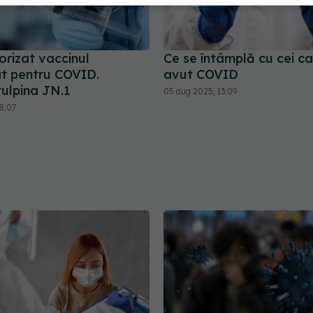
orizat vaccinul
Ce se întâmplă cu cei c
at pentru COVID.
avut COVID
tulpina JN.1
05 aug 2025, 13:09
8:07