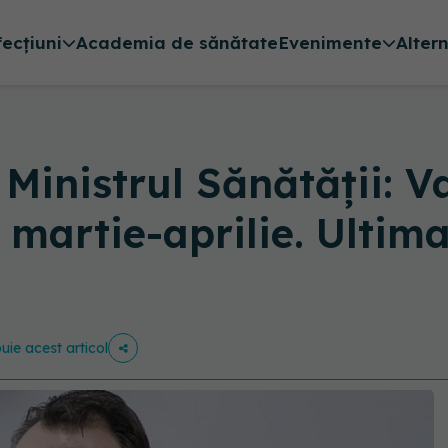
fecțiuni
Academia de sănătate
Evenimente
Alter
Ministrul Sănătății: V
 martie-aprilie. Ultima
buie acest articol