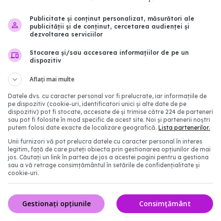
Publicitate și conținut personalizat, măsurători ale
publicității și de conținut, cercetarea audienței și
dezvoltarea serviciilor
Stocarea și/sau accesarea informațiilor de pe un
dispozitiv
Aflați mai multe
Datele dvs. cu caracter personal vor fi prelucrate, iar informațiile de
e surprinzătoare între
Numărul cazurilor de C
pe dispozitiv (cookie-uri, identificatori unici și alte date de pe
și regresia cancerului.
scade, dar reinfectările
dispozitiv) pot fi stocate, accesate de și trimise către 224 de parteneri
sau pot fi folosite în mod specific de acest site. Noi și partenerii noștri
tivează celulele anti-
să crească. Ce trebuie să
putem folosi date exacte de localizare geografică.
Lista partenerilor.
23 sep 2025, 16:30
Unii furnizori vă pot prelucra datele cu caracter personal în interes
3:58
legitim, față de care puteți obiecta prin gestionarea opțiunilor de mai
jos. Căutați un link în partea de jos a acestei pagini pentru a gestiona
sau a vă retrage consimțământul în setările de confidențialitate și
cookie-uri.
Gestionați opțiunile
Consimțământ