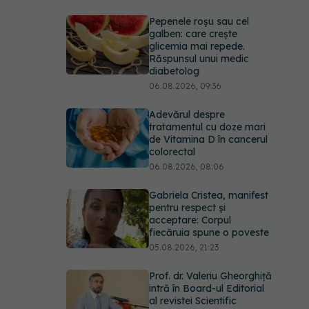
Pepenele roșu sau cel
galben: care crește
glicemia mai repede.
Răspunsul unui medic
diabetolog
06.08.2026, 09:36
Adevărul despre
tratamentul cu doze mari
de Vitamina D în cancerul
colorectal
06.08.2026, 08:06
Gabriela Cristea, manifest
pentru respect și
acceptare: Corpul
fiecăruia spune o poveste
05.08.2026, 21:23
Prof. dr. Valeriu Gheorghiță
intră în Board-ul Editorial
al revistei Scientific