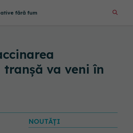
native fără fum
accinarea
 tranșă va veni în
NOUTĂȚI