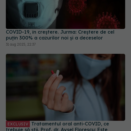
COVID-19, în creștere. Jurma: Creștere de cel
puțin 300% a cazurilor noi și a deceselor
31 aug 2025, 22:37
Tratamentul oral anti-COVID, ce
EXCLUSIV
trebuie să știi. Prof. dr. Aysel Florescu: Este
demonstrat ca eficiență virală. A redus foarte