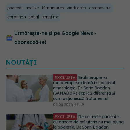
pacienti
analize
Maramures
vindecata
coronavirus
carantina
sptial
simptime
Urmărește-ne și pe Google News -
abonează‑te!
NOUTĂȚI
EXCLUSIV
De ce unele paciente
cu cancer de col uterin nu mai ajung
la operație. Dr. Sorin Bogdan
(SANADOR): Intervenția
chirurgicală, doar în situații
particulare
06.08.2026, 20:45
Alertă în Europa după un nou caz