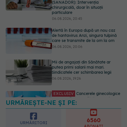
de hantavirus Anzi, singura tulpină
care se transmite de la om la om
06.08.2026, 20:06
Mii de angajați din Sănătate ar
putea primi salarii mai mari.
Sindicatele cer schimbarea legii
06.08.2026, 19:26
EXCLUSIV
Cancerele ginecologice
care pot fi tratate fără operație. Dr.
Sorin Bogdan (SANADOR): Chirurgia
este indicată doar punctual, pentru
anumite categorii de paciente
06.08.2026, 19:05
URMĂREȘTE-NE ȘI PE:
EXCLUSIV
Brahiterapie vs
radioterapie externă în cancerul
ginecologic. Dr. Sorin Bogdan
6560
(SANADOR) explică diferența și
URMĂRITORI
cum acționează tratamentul
ABONAȚI
06.08.2026, 22:49