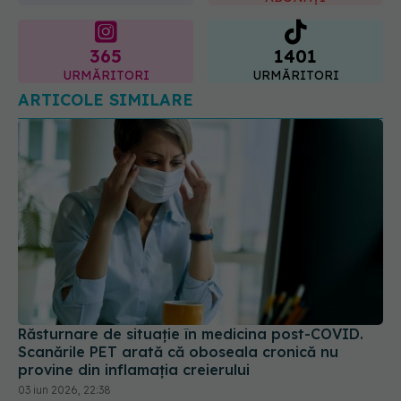
365
1401
URMĂRITORI
URMĂRITORI
ARTICOLE SIMILARE
Răsturnare de situație în medicina post-COVID.
Scanările PET arată că oboseala cronică nu
provine din inflamația creierului
03 iun 2026, 22:38