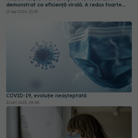
mult riscul de spitalizare
15 sep 2024, 22:33
COVID-19, evoluție neașteptată
22 oct 2025, 08:48