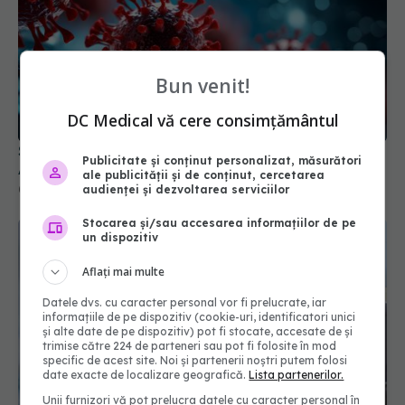
Bun venit!
DC Medical vă cere consimțământul
Suprafețele din lemn reduc transmiterea COVID.
Au proprietăți antivirale naturale
Publicitate și conținut personalizat, măsurători
02 sep 2024, 14:49
ale publicității și de conținut, cercetarea
audienței și dezvoltarea serviciilor
Stocarea și/sau accesarea informațiilor de pe
un dispozitiv
Aflați mai multe
Datele dvs. cu caracter personal vor fi prelucrate, iar
informațiile de pe dispozitiv (cookie-uri, identificatori unici
și alte date de pe dispozitiv) pot fi stocate, accesate de și
trimise către 224 de parteneri sau pot fi folosite în mod
specific de acest site. Noi și partenerii noștri putem folosi
date exacte de localizare geografică.
Lista partenerilor.
Unii furnizori vă pot prelucra datele cu caracter personal în