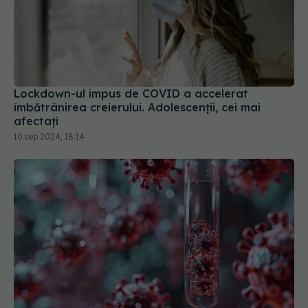
Lockdown-ul impus de COVID a accelerat
îmbătrânirea creierului. Adolescenții, cei mai
afectați
10 sep 2024, 18:14
Structuri ciudate descoperite în sângele