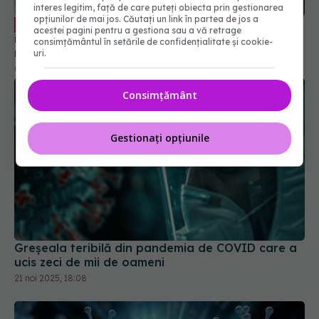
Paxlovid: când apare în România, cine
interes legitim, față de care puteți obiecta prin gestionarea
EXCLUSIV
opțiunilor de mai jos. Căutați un link în partea de jos a
îl poate lua. Cum acționează nirmatrelvir și
acestei pagini pentru a gestiona sau a vă retrage
ritonavir, substanțele din Paxlovid. Rafila: S-a
consimțământul în setările de confidențialitate și cookie-
semnat contractul. Va fi disponibil la
09 oct 2023, 13:08
uri.
recomandarea medicului
Consimțământ
Gestionați opțiunile
Greșeala teribilă din pandemia de COVID care a
ucis zeci de mii de oameni
21 noi 2025, 18:08