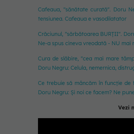
Cafeaua, "sănătate curată". Doru Neg
tensiunea. Cafeaua e vasodilatator
Crăciunul, "sărbătoarea BURȚII". Dor
Ne-a spus cineva vreodată - NU mai
Cura de slăbire, "cea mai mare tâmpe
Doru Negru: Celula, nemernica, distru
Ce trebuie să mâncăm în funcție de fo
Doru Negru: Și noi ce facem? Ne punem
Vezi 