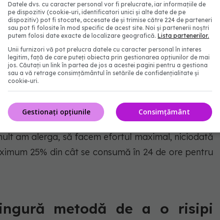
Datele dvs. cu caracter personal vor fi prelucrate, iar informațiile de
pe dispozitiv (cookie-uri, identificatori unici și alte date de pe
dispozitiv) pot fi stocate, accesate de și trimise către 224 de parteneri
sau pot fi folosite în mod specific de acest site. Noi și partenerii noștri
putem folosi date exacte de localizare geografică.
Lista partenerilor.
 medicul Doru Negru, pentru DC Medical.
Unii furnizori vă pot prelucra datele cu caracter personal în interes
legitim, față de care puteți obiecta prin gestionarea opțiunilor de mai
alergăm sau putem compensa cu altfel de mișcare,
jos. Căutați un link în partea de jos a acestei pagini pentru a gestiona
sau a vă retrage consimțământul în setările de confidențialitate și
 sub orice formă, dar noi am fost făcuți să mergem,
cookie-uri.
a am fost făcuți. Putem face orice efort e bun, dar
re mișcare suficientă, pierdere mare.
Gestionați opțiunile
Consimțământ
ult am alerga, să facem efortul maximal, niciodată
ximum 25% din cât se consumă în 24 de ore pentru
ngură metodă de a o risipi