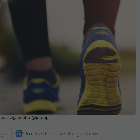
Freepick @ipopba @jcomp
ogle
Urmărește-ne pe Google News