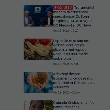
EXCLUSIV
Tratamentul
modern al cancerelor
ginecologice. Dr. Sorin
Bogdan (SANADOR), la
DC Medical și DC News
06.08.2026, 10:29
Pepenele roșu sau cel
galben: care crește
glicemia mai repede.
Răspunsul unui medic
diabetolog
06.08.2026, 09:36
Adevărul despre
tratamentul cu doze mari
de Vitamina D în cancerul
colorectal
06.08.2026, 08:06
Gabriela Cristea, manifest
pentru respect și