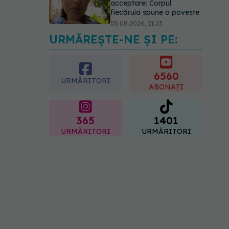
acceptare: Corpul
fiecăruia spune o poveste
05.08.2026, 21:23
URMĂREȘTE-NE ȘI PE:
Medicii de la Fundeni
demontează unul dintre
cele mai răspândite mituri
despre diabet
6560
URMĂRITORI
06.08.2026, 11:52
ABONAȚI
365
1401
URMĂRITORI
URMĂRITORI