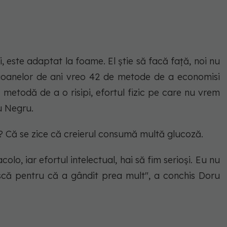
, este adaptat la foame. El știe să facă față, noi nu
milioanelor de ani vreo 42 de metode de a economisi
metodă de a o risipi, efortul fizic pe care nu vrem
u Negru.
l? Că se zice că creierul consumă multă glucoză.
olo, iar efortul intelectual, hai să fim serioși. Eu nu
scă pentru că a gândit prea mult", a conchis Doru