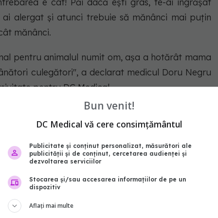
trebarea e cât! Păi dacă ești gras, te-ai îngrășat
ai alergat și atunci trebuie să mănânci mai puțin
ecât mănânci.
rmal pentru animalul numit om, așa a hotărât mama
ânători culegători", a declarat medicul Doru Negru
usivitate pentru DC Medical.
Bun venit!
DC Medical vă cere consimțământul
Publicitate și conținut personalizat, măsurători ale
să facem pe zi
publicității și de conținut, cercetarea audienței și
dezvoltarea serviciilor
Stocarea și/sau accesarea informațiilor de pe un
dispozitiv
Aflați mai multe
i.