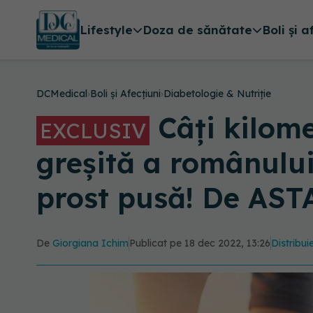
Lifestyle
Doza de sănătate
Boli și a
DCMedical
›
Boli și Afecțiuni
›
Diabetologie & Nutriție
Câți kilome
EXCLUSIV
greșită a românului
prost pusă! De ASTA
De
Giorgiana Ichim
Publicat pe 18 dec 2022, 13:26
Distribui