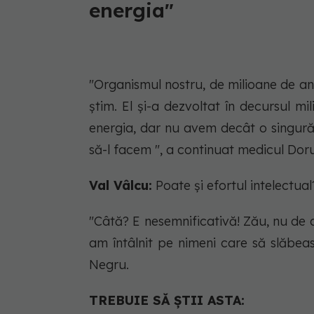
energia"
"Organismul nostru, de milioane de ani
știm. El și-a dezvoltat în decursul 
energia, dar nu avem decât o singură 
să-l facem ", a continuat medicul Dor
Val Vâlcu:
Poate și efortul intelectua
"Câtă? E nesemnificativă! Zău, nu de ac
am întâlnit pe nimeni care să slăbea
Negru.
TREBUIE SĂ ȘTII ASTA: