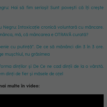
ru: Hai să fim serioși! Sunt povești că îți crește
u Negru: Intoxicație cronică voluntară cu mâncare.
 mânca, mă, că mâncarea e OTRAVĂ curată?
nie cu putință". De ce să mănânci din 3 în 3 ore.
ge mușchiul, nu grăsimea
rma dinților și De Ce ne cad dinții de la o vârstă.
 dinți de fier și măsele de oțel
mai multe în video: