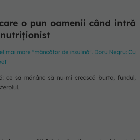
 care o pun oamenii când intră
nutriționist
cel mai mare "mâncător de insulină". Doru Negru: Cu
bet
ă:
ce să mănânc să nu-mi crească burta, fundul,
terolul.