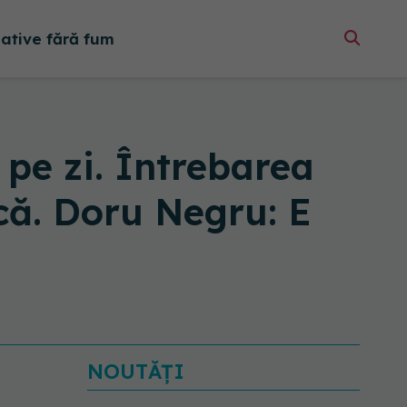
native fără fum
pe zi. Întrebarea
că. Doru Negru: E
NOUTĂȚI