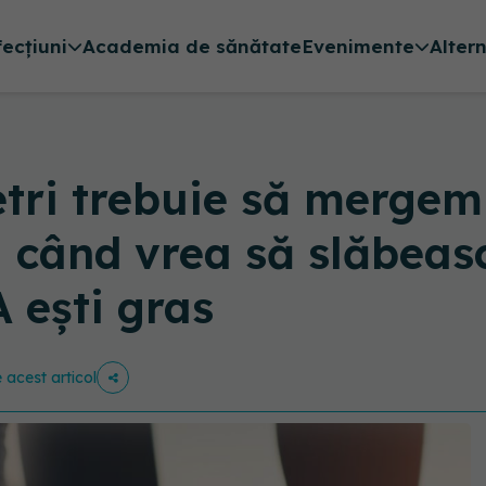
fecțiuni
Academia de sănătate
Evenimente
Alter
tri trebuie să mergem 
 când vrea să slăbeas
 ești gras
e acest articol