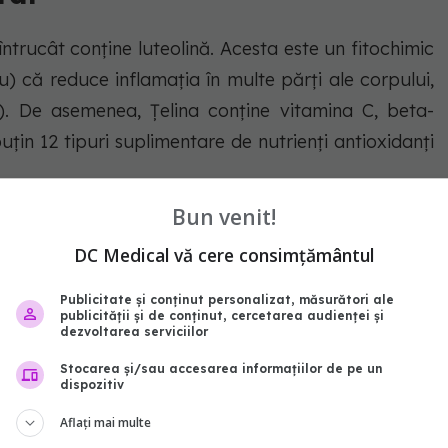
întrucât conține luteolină. Acesta este un fitochimic
u) că reduce inflamația în multe părți ale corpului,
). De asemenea, Țelina conține vitamina C, beta-
uțin 12 tipuri suplimentare de nutrienți antioxidanți
Bun venit!
DC Medical vă cere consimțământul
Publicitate și conținut personalizat, măsurători ale
publicității și de conținut, cercetarea audienței și
ează producerea de acizi biliari, cei care duc la
dezvoltarea serviciilor
 Consumul a aproximativ două tulpini de țelină pe zi
Stocarea și/sau accesarea informațiilor de pe un
dispozitiv
de colesterol rău din corp (
link direct studiu)
.
Aflați mai multe