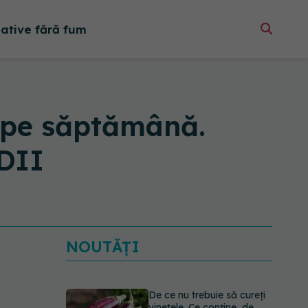
native fără fum
i pe săptămână.
UDII
NOUTĂȚI
De ce nu trebuie să cureți
vinetele. Ce conține, de