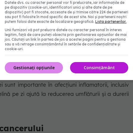
Datele dvs. cu caracter personal vor fi prelucrate, iar informațiile de
infecțiilor vezicii urinare
pe dispozitiv (cookie-uri, identificatori unici și alte date de pe
dispozitiv) pot fi stocate, accesate de și trimise către 224 de parteneri
sau pot fi folosite în mod specific de acest site. Noi și partenerii noștri
putem folosi date exacte de localizare geografică.
Lista partenerilor.
natural. Ajută la eliminarea calculilor biliari și a
Unii furnizori vă pot prelucra datele cu caracter personal în interes
juvant în tratamentul infecțiilor vezicii urinare și
legitim, față de care puteți obiecta prin gestionarea opțiunilor de mai
jos. Căutați un link în partea de jos a acestei pagini pentru a gestiona
iv sănătos.
sau a vă retrage consimțământul în setările de confidențialitate și
cookie-uri.
ea articulațiilor
Gestionați opțiunile
Consimțământ
nei sunt importante în afecțiuni inflamatorii, inclusiv
lină pe zi ajută la reducerea umflăturii și a durerii
 cancerului