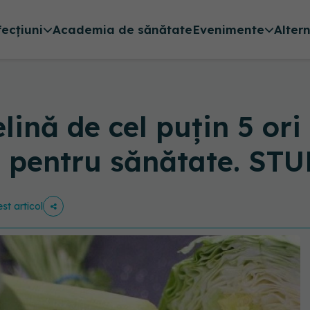
fecțiuni
Academia de sănătate
Evenimente
Alter
lină de cel puțin 5 or
le pentru sănătate. ST
st articol