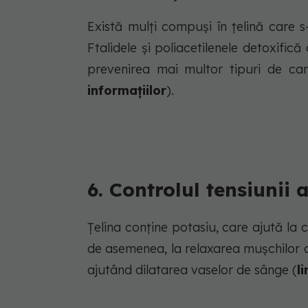
Există mulți compuși în țelină care s
Ftalidele și poliacetilenele detoxific
prevenirea mai multor tipuri de can
informațiilor
).
6. Controlul tensiunii 
Țelina conține potasiu, care ajută la co
de asemenea, la relaxarea mușchilor di
ajutând dilatarea vaselor de sânge (
l