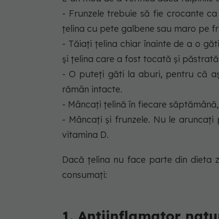
- Frunzele trebuie să fie crocante ca
țelina cu pete galbene sau maro pe f
- Tăiați țelina chiar înainte de a o gă
și țelina care a fost tocată și păstrată
- O puteți găti la aburi, pentru că aș
rămân intacte.
- Mâncați țelină în fiecare săptămână,
- Mâncați și frunzele. Nu le aruncați 
vitamina D.
Dacă țelina nu face parte din dieta z
consumați:
1. Antiinflamator natu