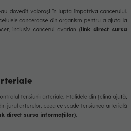
-au dovedit valoroși în lupta împotriva cancerului.
ă celulele canceroase din organism pentru a ajuta la
cer, inclusiv cancerul ovarian (
link direct sursa
arteriale
ntrolul tensiunii arteriale. Ftalidele din țelină ajută,
n jurul arterelor, ceea ce scade tensiunea arterială
ink direct sursa informațiilor
).