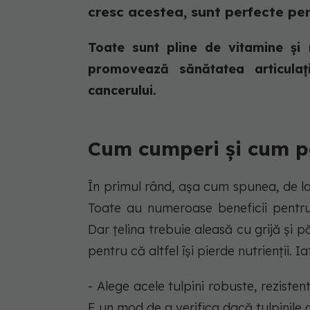
cresc acestea, sunt perfecte pe
Toate sunt pline de vitamine și 
promovează sănătatea articulați
cancerului.
Cum cumperi și cum pă
În primul rând, așa cum spunea, de la 
Toate au numeroase beneficii pentru
Dar țelina trebuie aleasă cu grijă și 
pentru că altfel își pierde nutrienții.
- Alege acele tulpini robuste, rezisten
E un mod de a verifica dacă tulpinile 