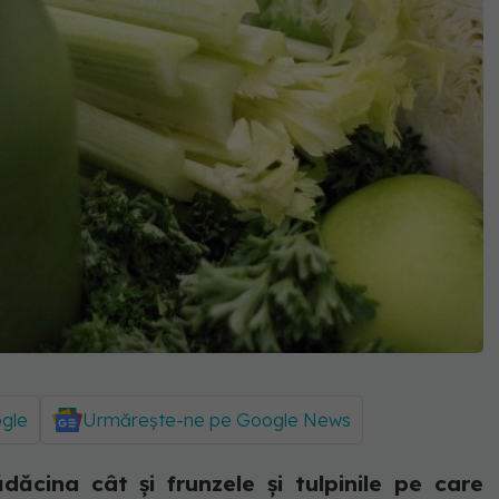
ogle
Urmărește-ne pe Google News
rădăcina cât și frunzele și tulpinile pe care