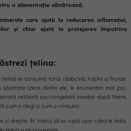
ntru o alimentație sănătoasă.
minerale care ajută la reducerea inflamației,
ilor și chiar ajută la protejarea împotriva
strezi țelina:
țelină se consumă totul: rădăcină, tulpini și frunze.
 sănătate (zece dintre ele, le enumerăm mai jos).
păstrată netăiată sau congelată imediat după tăiere,
 Iată cum o alegi și cum o consumi:
te și drepte. Ar trebui să se rupă ușor când le îndoi.
de țelină sunt proaspete