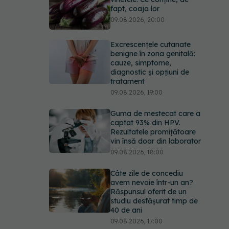
fapt, coaja lor
09.08.2026, 20:00
Excrescențele cutanate
benigne în zona genitală:
cauze, simptome,
diagnostic și opțiuni de
tratament
09.08.2026, 19:00
Guma de mestecat care a
captat 93% din HPV.
Rezultatele promițătoare
vin însă doar din laborator
09.08.2026, 18:00
Câte zile de concediu
avem nevoie într-un an?
Răspunsul oferit de un
studiu desfășurat timp de
40 de ani
09.08.2026, 17:00