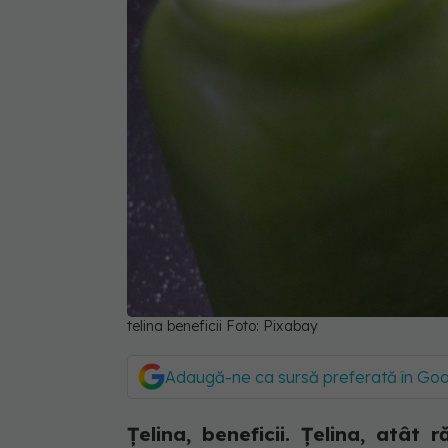
telina beneficii Foto: Pixabay
Adaugă-ne ca sursă preferată în Go
Țelina, beneficii. Țelina, atât 