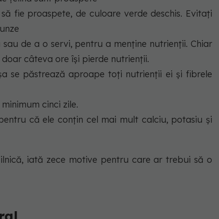
 să fie proaspete, de culoare verde deschis. Evitați
runze
ti sau de a o servi, pentru a menține nutrienții. Chiar
 doar câteva ore își pierde nutrienții.
a se păstrează aproape toți nutrienții ei și fibrele
 minimum cinci zile.
pentru că ele conțin cel mai mult calciu, potasiu și
ilnică, iată zece motive pentru care ar trebui să o
ral