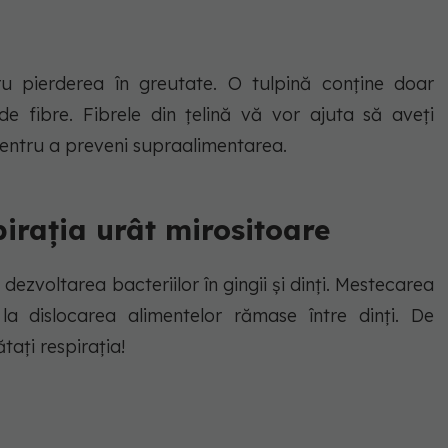
ru pierderea în greutate. O tulpină conține doar
 de fibre. Fibrele din țelină vă vor ajuta să aveți
pentru a preveni supraalimentarea.
irația urât mirositoare
 dezvoltarea bacteriilor în gingii și dinți. Mestecarea
la dislocarea alimentelor rămase între dinți. De
ați respirația!