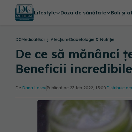
Lifestyle
Doza de sănătate
Boli și a
DCMedical
›
Boli și Afecțiuni
›
Diabetologie & Nutriție
De ce să mănânci țe
Beneficii incredibi
De
Dana Lascu
Publicat pe 23 feb 2022, 13:00
Distribuie ace