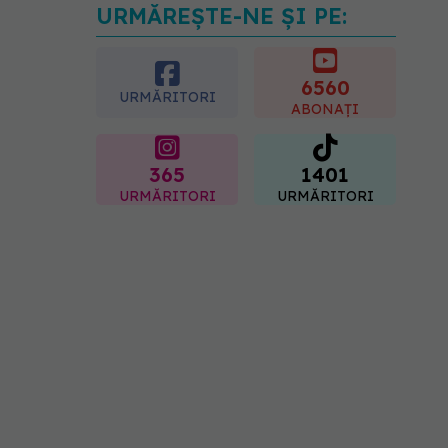
URMĂREȘTE-NE ȘI PE:
Reclamele din platformele
medicale AI pot influența
prescrierea
medicamentelor
6560
URMĂRITORI
09.08.2026, 21:00
ABONAȚI
365
1401
URMĂRITORI
URMĂRITORI