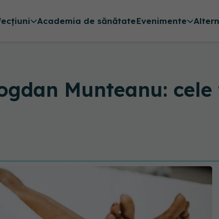
fecțiuni
Academia de sănătate
Evenimente
Alter
gdan Munteanu: cele t