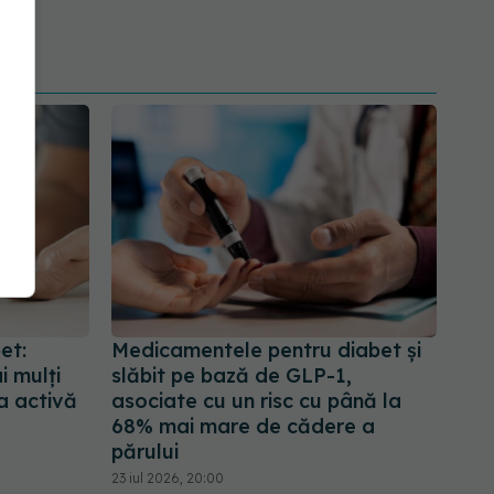
et:
Medicamentele pentru diabet și
 mulţi
slăbit pe bază de GLP-1,
a activă
asociate cu un risc cu până la
68% mai mare de cădere a
părului
23 iul 2026, 20:00