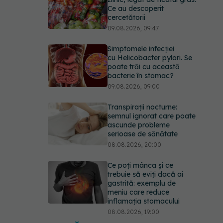
Ce au descoperit
cercetătorii
09.08.2026, 09:47
Simptomele infecției
cu Helicobacter pylori. Se
poate trăi cu această
bacterie în stomac?
09.08.2026, 09:00
Transpirații nocturne:
semnul ignorat care poate
ascunde probleme
serioase de sănătate
08.08.2026, 20:00
Ce poți mânca și ce
trebuie să eviți dacă ai
gastrită: exemplu de
meniu care reduce
inflamația stomacului
08.08.2026, 19:00