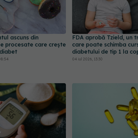
tul ascuns din
FDA aprobă Tzield, un 
le procesate care crește
care poate schimba cur
 diabet
diabetului de tip 1 la cop
08:54
04 iul 2026, 13:30