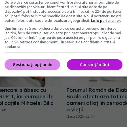
Datele dvs. cu caracter personal vor fi prelucrate, iar informațiile de
abonează‑te!
pe dispozitiv (cookie-uri, identificatori unici și alte date de pe
dispozitiv) pot fi stocate, accesate de și trimise către 224 de parteneri
sau pot fi folosite în mod specific de acest site. Noi și partenerii noștri
putem folosi date exacte de localizare geografică.
Lista partenerilor.
Unii furnizori vă pot prelucra datele cu caracter personal în interes
legitim, față de care puteți obiecta prin gestionarea opțiunilor de mai
jos. Căutați un link în partea de jos a acestei pagini pentru a gestiona
sau a vă retrage consimțământul în setările de confidențialitate și
cookie-uri.
Gestionați opțiunile
Consimțământ
ericanii slăbesc cu
Forumul Român de Diab
 GLP-1, iar europenii le
Boala afectează tot mai
licațiile Mihaelei Bilic
oameni aflaţi în perioad
a vieţii
1:48
11 noi 2025, 22:04