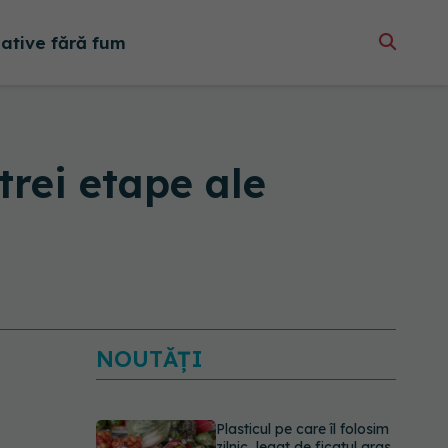
native fără fum
rei etape ale
NOUTĂȚI
Plasticul pe care îl folosim
zilnic, legat de ficatul gras.