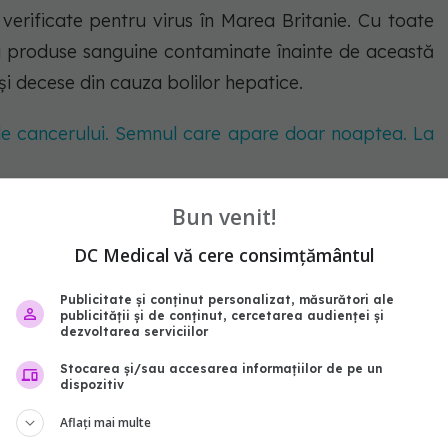
verificate pentru virus în Marea Britanie. Cu toate
a produse sanguine contaminate înainte de această
 și decese din cauza bolilor hepatice.
e cancerului. Semnul care apare doar noaptea. La
Bun venit!
hepatitei C
DC Medical vă cere consimțământul
Publicitate și conținut personalizat, măsurători ale
publicității și de conținut, cercetarea audienței și
dezvoltarea serviciilor
Stocarea și/sau accesarea informațiilor de pe un
dispozitiv
Aflați mai multe