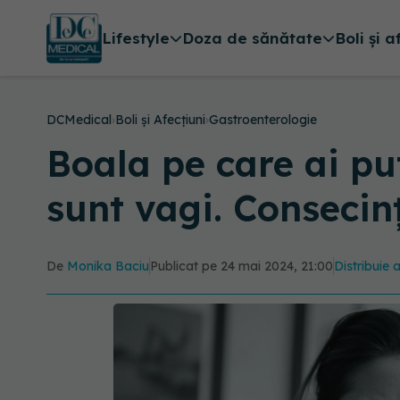
Lifestyle
Doza de sănătate
Boli și a
DCMedical
›
Boli și Afecțiuni
›
Gastroenterologie
Boala pe care ai put
sunt vagi. Consecin
De
Monika Baciu
Publicat pe 24 mai 2024, 21:00
Distribuie 