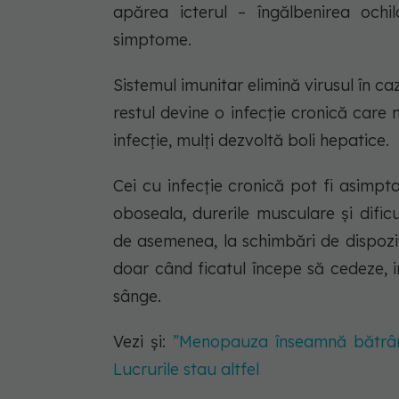
apărea icterul – îngălbenirea ochil
simptome.
Sistemul imunitar elimină virusul în c
restul devine o infecție cronică car
infecție, mulți dezvoltă boli hepatice.
Cei cu infecție cronică pot fi asimp
oboseala, durerile musculare și dific
de asemenea, la schimbări de dispoziț
doar când ficatul începe să cedeze, in
sânge.
Vezi și:
”Menopauza înseamnă bătrân
Lucrurile stau altfel