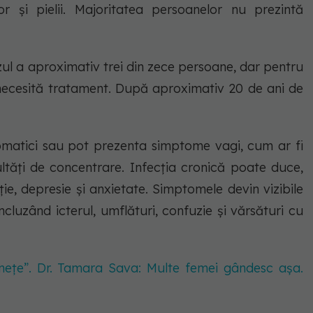
or și pielii. Majoritatea persoanelor nu prezintă
azul a aproximativ trei din zece persoane, dar pentru
e necesită tratament. După aproximativ 20 de ani de
tomatici sau pot prezenta simptome vagi, cum ar fi
ultăți de concentrare. Infecția cronică poate duce,
ie, depresie și anxietate. Simptomele devin vizibile
cluzând icterul, umflături, confuzie și vărsături cu
ețe”. Dr. Tamara Sava: Multe femei gândesc așa.