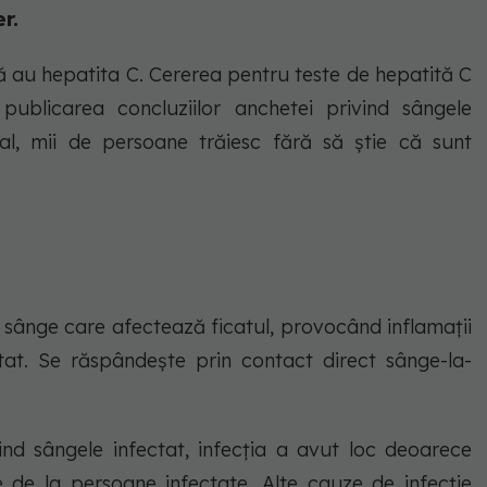
er.
că au hepatita C. Cererea pentru teste de hepatită C
ublicarea concluziilor anchetei privind sângele
bal, mii de persoane trăiesc fără să știe că sunt
n sânge care afectează ficatul, provocând inflamații
tat. Se răspândește prin contact direct sânge-la-
vind sângele infectat, infecția a avut loc deoarece
 de la persoane infectate. Alte cauze de infecție