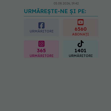
05.08.2026, 19:42
URMĂREȘTE-NE ȘI PE:
Unde trebuie să ții pâinea
când afară este caniculă.
Greșeala care o usucă sau
o umple de mucegai în
6560
URMĂRITORI
doar câteva zile
ABONAȚI
05.08.2026, 18:33
365
1401
URMĂRITORI
URMĂRITORI