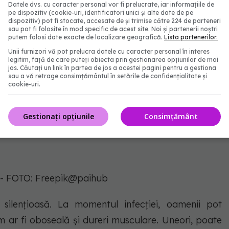
Datele dvs. cu caracter personal vor fi prelucrate, iar informațiile de
pe dispozitiv (cookie-uri, identificatori unici și alte date de pe
dispozitiv) pot fi stocate, accesate de și trimise către 224 de parteneri
sau pot fi folosite în mod specific de acest site. Noi și partenerii noștri
putem folosi date exacte de localizare geografică.
Lista partenerilor.
Unii furnizori vă pot prelucra datele cu caracter personal în interes
legitim, față de care puteți obiecta prin gestionarea opțiunilor de mai
jos. Căutați un link în partea de jos a acestei pagini pentru a gestiona
sau a vă retrage consimțământul în setările de confidențialitate și
cookie-uri.
Gestionați opțiunile
Consimțământ
 - FOTO: Freepik@paihub
silențioasă. La momentul infecției, oamenii pot
 ar fi oboseală și dureri musculare. Uneori, poate