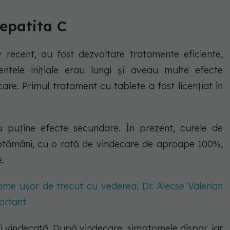
epatita C
iv recent, au fost dezvoltate tratamente eficiente,
entele inițiale erau lungi și aveau multe efecte
re. Primul tratament cu tablete a fost licențiat în
u puține efecte secundare. În prezent, curele de
ăptămâni, cu o rată de vindecare de aproape 100%,
e.
tome ușor de trecut cu vederea. Dr. Alecse Valerian
ortant
fi vindecată. După vindecare, simptomele dispar, iar