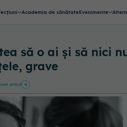
fecțiuni
Academia de sănătate
Evenimente
Alter
ea să o ai și să nici n
țele, grave
acest articol