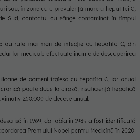
uri sau, în zone cu o prevalență mare a hepatitei C,
 de Sud, contactul cu sânge contaminat în timpul
5 au rate mai mari de infecție cu hepatita C, din
cedurilor medicale efectuate înainte de descoperirea
ilioane de oameni trăiesc cu hepatita C, iar anual
a cronică poate duce la ciroză, insuficiență hepatică
oximativ 250.000 de decese anual.
escrisă în 1969, dar abia în 1989 a fost identificată
 acordarea Premiului Nobel pentru Medicină în 2020.