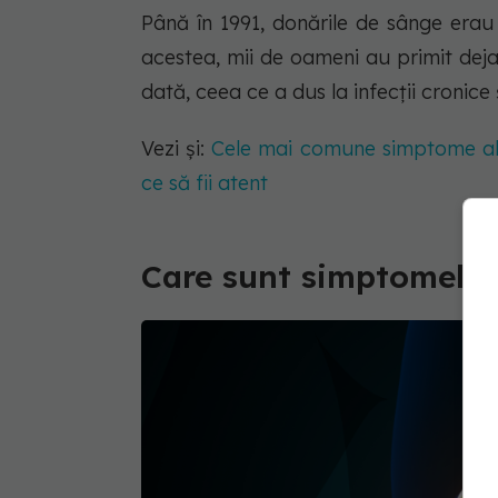
Până în 1991, donările de sânge erau 
acestea, mii de oameni au primit dej
dată, ceea ce a dus la infecții cronice
Vezi și:
Cele mai comune simptome al
ce să fii atent
Care sunt simptomele 