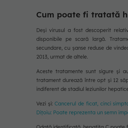
Cum poate fi tratată h
Deși virusul a fost descoperit relat
disponibile pe scară largă. Tratam
secundare, cu șanse reduse de vindeca
2013, urmat de altele.
Aceste tratamente sunt sigure și a
tratament durează între opt și 12 s
indiferent de stadiul leziunilor hepatic
Vezi și:
Cancerul de ficat, cinci simp
Dițoiu: Poate reprezenta un semn imp
Odată identificată, hepatita C poate 