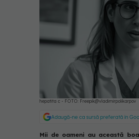
hepatita c - FOTO: Freepik@vladimirpolikarpov
Adaugă-ne ca sursă preferată în Go
Mii de oameni au această boală