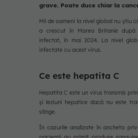
grave. Poate duce chiar la canc
Mii de oameni la nivel global nu știu 
a crescut în Marea Britanie după p
infectat, în mai 2024. La nivel glo
infectate cu acest virus.
Ce este hepatita C
Hepatita C este un virus transmis pri
și leziuni hepatice dacă nu este tra
sânge.
În cazurile analizate în ancheta pri
pacienții au primit produse sanguine