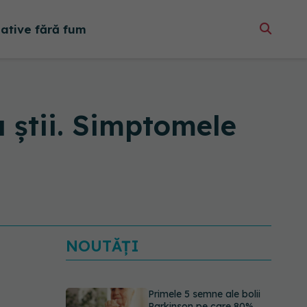
native fără fum
u știi. Simptomele
NOUTĂȚI
Primele 5 semne ale bolii
Parkinson pe care 80%