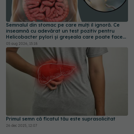
Semnalul din stomac pe care mulți îl ignoră. Ce
înseamnă cu adevărat un test pozitiv pentru
Helicobacter pylori și greșeala care poate face
tratamentul mult mai dificil
05 aug 2026, 15:18
Primul semn că ficatul tău este suprasolicitat
26 dec 2025, 12:07