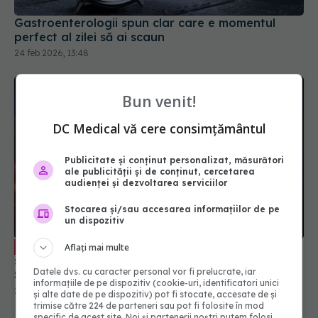
Gastroenterologii spun clar care e momentul
perfect al zilei să ai scaun
24 feb 2026, 13:48
Bun venit!
DC Medical vă cere consimțământul
Publicitate și conținut personalizat, măsurători
ale publicității și de conținut, cercetarea
audienței și dezvoltarea serviciilor
Stocarea și/sau accesarea informațiilor de pe
un dispozitiv
Reflux gastroesofagian: cauze,
EXCLUSIV
Aflați mai multe
simptome și prevenția complicațiilor. Dr. Vlad
Datele dvs. cu caracter personal vor fi prelucrate, iar
Simion (SANADOR): Poate apărea cancerul
informațiile de pe dispozitiv (cookie-uri, identificatori unici
26 ian 2026, 21:49
și alte date de pe dispozitiv) pot fi stocate, accesate de și
trimise către 224 de parteneri sau pot fi folosite în mod
specific de acest site. Noi și partenerii noștri putem folosi