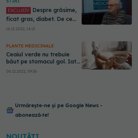
STIRI
Despre grăsime,
EXCLUSIV
ficat gras, diabet. De ce
mâncarea e otravă. Doru
16.12.2022, 14:13
Negru (SANADOR), la DC
Medical
PLANTE MEDICINALE
Ceaiul verde nu trebuie
băut pe stomacul gol. Iată
de ce
06.12.2022, 09:36
Urmărește-ne și pe Google News -
abonează‑te!
NOUTĂȚI