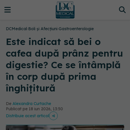
DCMedical
›
Boli și Afecțiuni
›
Gastroenterologie
Este indicat să bei o
cafea după prânz pentru
digestie? Ce se întâmplă
în corp după prima
înghițitură
De
Alexandra Curtache
Publicat pe 18 iun 2026, 13:50
Distribuie acest articol