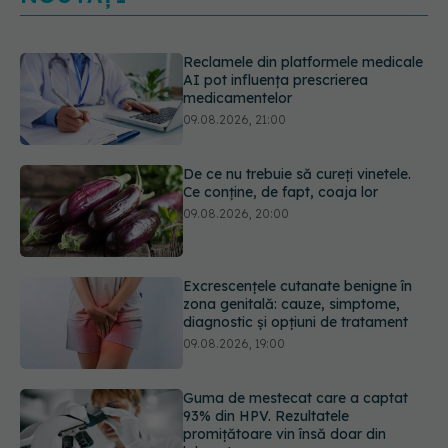
Reclamele din platformele medicale
AI pot influența prescrierea
medicamentelor
09.08.2026, 21:00
De ce nu trebuie să cureți vinetele.
Ce conține, de fapt, coaja lor
09.08.2026, 20:00
Excrescențele cutanate benigne în
zona genitală: cauze, simptome,
diagnostic și opțiuni de tratament
09.08.2026, 19:00
Guma de mestecat care a captat
93% din HPV. Rezultatele
promițătoare vin însă doar din