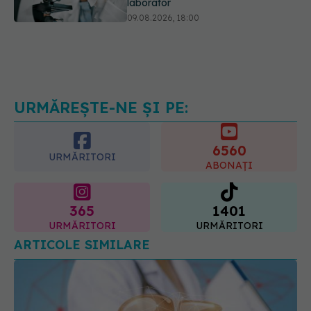
laborator
09.08.2026, 18:00
Nu trebuie să mănânci mai puțin ca
să slăbești? Dieta care reduce cu
30% „energia” din fiecare gram de
mâncare
10.08.2026, 08:40
URMĂREȘTE-NE ȘI PE:
6560
URMĂRITORI
ABONAȚI
365
1401
URMĂRITORI
URMĂRITORI
ARTICOLE SIMILARE