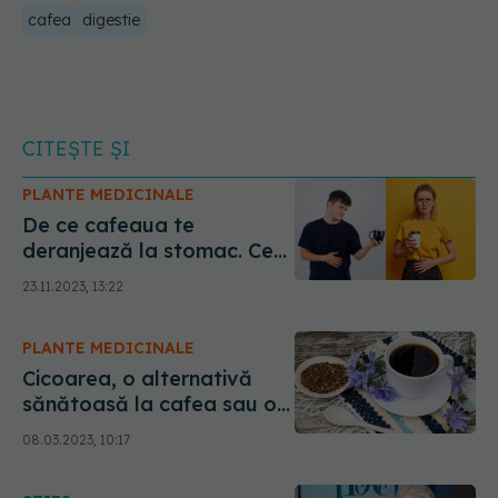
cafea
digestie
CITEȘTE ȘI
PLANTE MEDICINALE
De ce cafeaua te
deranjează la stomac. Ce
trebuie să schimbi dacă
23.11.2023, 13:22
vrei să mai bei cafea. Cum
influențează cafeaua
PLANTE MEDICINALE
digestia
Cicoarea, o alternativă
sănătoasă la cafea sau o
băutură inutilă?
08.03.2023, 10:17